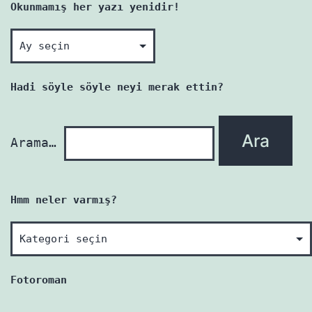
Okunmamış her yazı yenidir!
Okunmamış
her
yazı
Hadi söyle söyle neyi merak ettin?
yenidir!
Arama…
Hmm neler varmış?
Hmm
neler
varmış?
Fotoroman