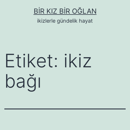
İçeriğe
BIR KIZ BIR OĞLAN
geç
ikizlerle gündelik hayat
Etiket:
ikiz
bağı