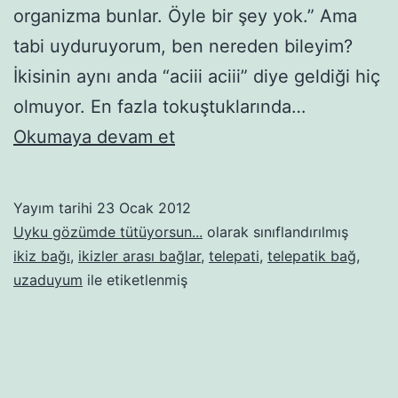
organizma bunlar. Öyle bir şey yok.” Ama
tabi uyduruyorum, ben nereden bileyim?
İkisinin aynı anda “aciii aciii” diye geldiği hiç
olmuyor. En fazla tokuştuklarında…
Beni
Okumaya devam et
yiyen,
bitiren,
Yayım tarihi
23 Ocak 2012
inceldiği
Uyku gözümde tütüyorsun...
olarak sınıflandırılmış
yerden
ikiz bağı
,
ikizler arası bağlar
,
telepati
,
telepatik bağ
,
uzaduyum
ile etiketlenmiş
kopsun
dediğim
ama
bir