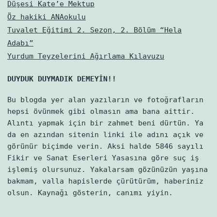
Düşesi Kate’e Mektup
Öz hakiki ANAokulu
Tuvalet Eğitimi 2. Sezon, 2. Bölüm “Hela
Adabı”
Yurdum Teyzelerini Ağırlama Kılavuzu
DUYDUK DUYMADIK DEMEYİN!!
Bu blogda yer alan yazıların ve fotoğrafların
hepsi övünmek gibi olmasın ama bana aittir.
Alıntı yapmak için bir zahmet beni dürtün. Ya
da en azından sitenin linki ile adını açık ve
görünür biçimde verin. Aksi halde 5846 sayılı
Fikir ve Sanat Eserleri Yasasına göre suç iş
işlemiş olursunuz. Yakalarsam gözünüzün yaşına
bakmam, valla hapislerde çürütürüm, haberiniz
olsun. Kaynağı gösterin, canımı yiyin.