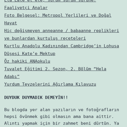
Faaliyetçi Analar
Foto Belgesel: Metropol Yerlileri ve Doğal
Hayat
Hiç değişmeyen anneanne / babaanne replikleri
ve bunlardan kurtuluş reçeteleri
Kurtlu Anadolu Kadınından Cambridge’in Lohusa
Düşesi Kate’e Mektup
Öz hakiki ANAokulu
Tuvalet Eğitimi 2. Sezon, 2. Bölüm “Hela
Adabı”
Yurdum Teyzelerini Ağırlama Kılavuzu
DUYDUK DUYMADIK DEMEYİN!!
Bu blogda yer alan yazıların ve fotoğrafların
hepsi övünmek gibi olmasın ama bana aittir.
Alıntı yapmak için bir zahmet beni dürtün. Ya