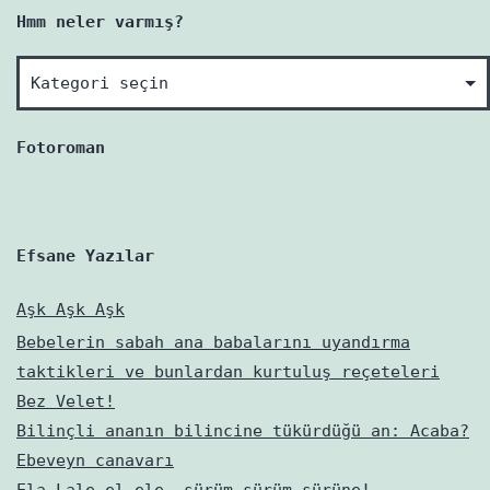
Hmm neler varmış?
Hmm
neler
varmış?
Fotoroman
Efsane Yazılar
Aşk Aşk Aşk
Bebelerin sabah ana babalarını uyandırma
taktikleri ve bunlardan kurtuluş reçeteleri
Bez Velet!
Bilinçli ananın bilincine tükürdüğü an: Acaba?
Ebeveyn canavarı
Ela Lale el ele, sürüm sürüm sürüne!