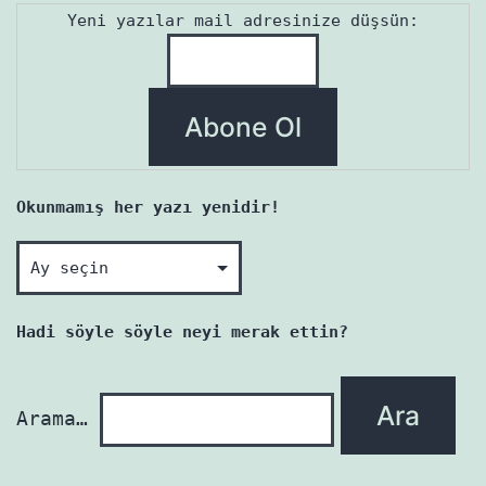
Yeni yazılar mail adresinize düşsün:
Okunmamış her yazı yenidir!
Okunmamış
her
yazı
Hadi söyle söyle neyi merak ettin?
yenidir!
Arama…