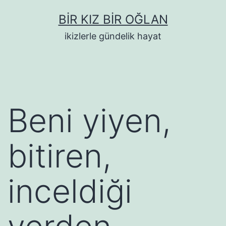
İçeriğe
BIR KIZ BIR OĞLAN
geç
ikizlerle gündelik hayat
Beni yiyen,
bitiren,
inceldiği