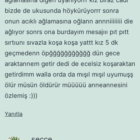
bizde de ukusunda höykürüyorrr sonra
onun acıklı ağlamasına oğlann annniiiiiiii die
ağlıyor sonrs ona burdayım mesajııı pıt pıtt
sırtıunı sıvazla koşa koşa yattt kız 5 dk
geçmedenn öpğğğğğğğğğğğ dün gece
araktannem getir dedi de ecelsiz koşaraktan
getirdimm walla orda da mışıl mışıl uyumuşş
ölür müsün öldürür müüüüü anneannesini
özlemiş :)))
Yanıtla
secce