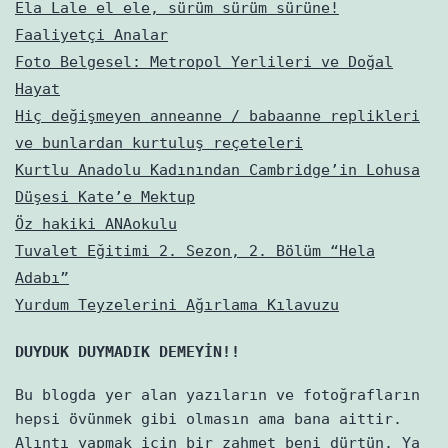
Ela Lale el ele, sürüm sürüm sürüne!
Faaliyetçi Analar
Foto Belgesel: Metropol Yerlileri ve Doğal
Hayat
Hiç değişmeyen anneanne / babaanne replikleri
ve bunlardan kurtuluş reçeteleri
Kurtlu Anadolu Kadınından Cambridge’in Lohusa
Düşesi Kate’e Mektup
Öz hakiki ANAokulu
Tuvalet Eğitimi 2. Sezon, 2. Bölüm “Hela
Adabı”
Yurdum Teyzelerini Ağırlama Kılavuzu
DUYDUK DUYMADIK DEMEYİN!!
Bu blogda yer alan yazıların ve fotoğrafların
hepsi övünmek gibi olmasın ama bana aittir.
Alıntı yapmak için bir zahmet beni dürtün. Ya