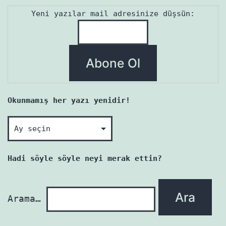
Yeni yazılar mail adresinize düşsün:
Okunmamış her yazı yenidir!
Okunmamış
her
yazı
Hadi söyle söyle neyi merak ettin?
yenidir!
Arama…