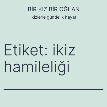
İçeriğe
BIR KIZ BIR OĞLAN
geç
ikizlerle gündelik hayat
Etiket:
ikiz
hamileliği