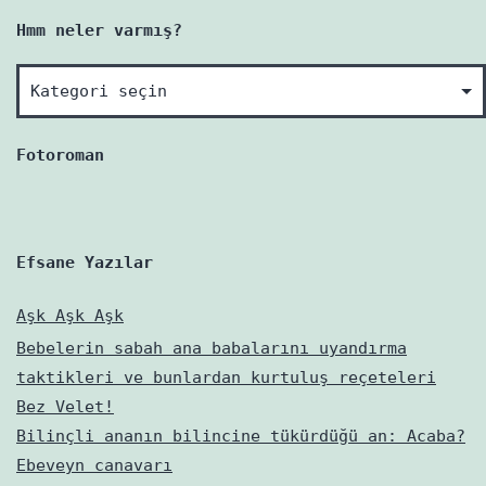
Hmm neler varmış?
Hmm
neler
varmış?
Fotoroman
Efsane Yazılar
Aşk Aşk Aşk
Bebelerin sabah ana babalarını uyandırma
taktikleri ve bunlardan kurtuluş reçeteleri
Bez Velet!
Bilinçli ananın bilincine tükürdüğü an: Acaba?
Ebeveyn canavarı