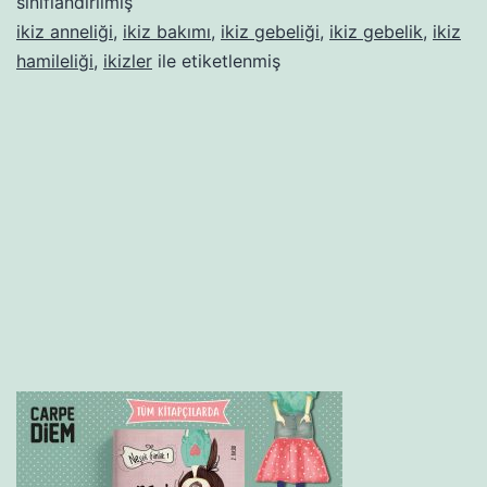
sınıflandırılmış
ikiz anneliği
,
ikiz bakımı
,
ikiz gebeliği
,
ikiz gebelik
,
ikiz
hamileliği
,
ikizler
ile etiketlenmiş