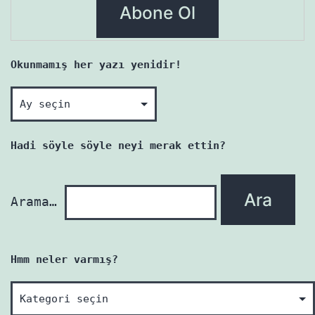
Okunmamış her yazı yenidir!
Okunmamış
her
yazı
Hadi söyle söyle neyi merak ettin?
yenidir!
Arama…
Hmm neler varmış?
Hmm
neler