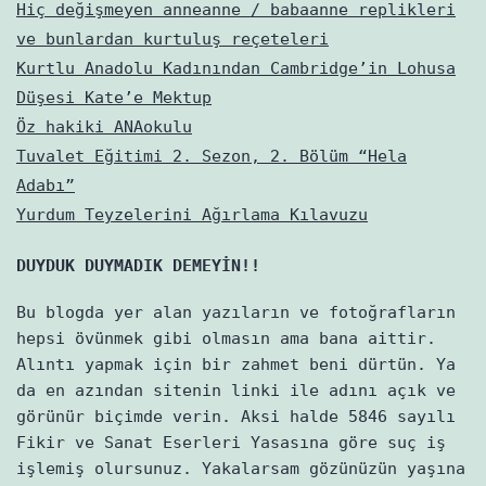
Hiç değişmeyen anneanne / babaanne replikleri
ve bunlardan kurtuluş reçeteleri
Kurtlu Anadolu Kadınından Cambridge’in Lohusa
Düşesi Kate’e Mektup
Öz hakiki ANAokulu
Tuvalet Eğitimi 2. Sezon, 2. Bölüm “Hela
Adabı”
Yurdum Teyzelerini Ağırlama Kılavuzu
DUYDUK DUYMADIK DEMEYİN!!
Bu blogda yer alan yazıların ve fotoğrafların
hepsi övünmek gibi olmasın ama bana aittir.
Alıntı yapmak için bir zahmet beni dürtün. Ya
da en azından sitenin linki ile adını açık ve
görünür biçimde verin. Aksi halde 5846 sayılı
Fikir ve Sanat Eserleri Yasasına göre suç iş
işlemiş olursunuz. Yakalarsam gözünüzün yaşına