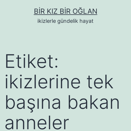
İçeriğe
BIR KIZ BIR OĞLAN
geç
ikizlerle gündelik hayat
Etiket:
ikizlerine tek
başına bakan
anneler