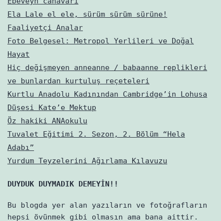
Ebeveyn canavarı
Ela Lale el ele, sürüm sürüm sürüne!
Faaliyetçi Analar
Foto Belgesel: Metropol Yerlileri ve Doğal
Hayat
Hiç değişmeyen anneanne / babaanne replikleri
ve bunlardan kurtuluş reçeteleri
Kurtlu Anadolu Kadınından Cambridge’in Lohusa
Düşesi Kate’e Mektup
Öz hakiki ANAokulu
Tuvalet Eğitimi 2. Sezon, 2. Bölüm “Hela
Adabı”
Yurdum Teyzelerini Ağırlama Kılavuzu
DUYDUK DUYMADIK DEMEYİN!!
Bu blogda yer alan yazıların ve fotoğrafların
hepsi övünmek gibi olmasın ama bana aittir.