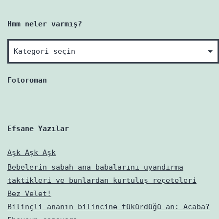
Hmm neler varmış?
Hmm
neler
varmış?
Fotoroman
Efsane Yazılar
Aşk Aşk Aşk
Bebelerin sabah ana babalarını uyandırma
taktikleri ve bunlardan kurtuluş reçeteleri
Bez Velet!
Bilinçli ananın bilincine tükürdüğü an: Acaba?