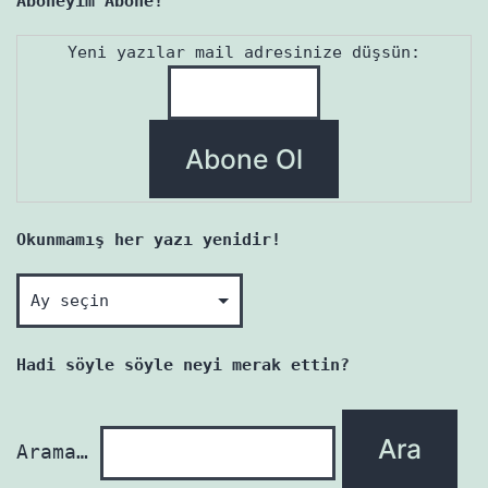
Aboneyim Abone!
Yeni yazılar mail adresinize düşsün:
Okunmamış her yazı yenidir!
Okunmamış
her
yazı
Hadi söyle söyle neyi merak ettin?
yenidir!
Arama…