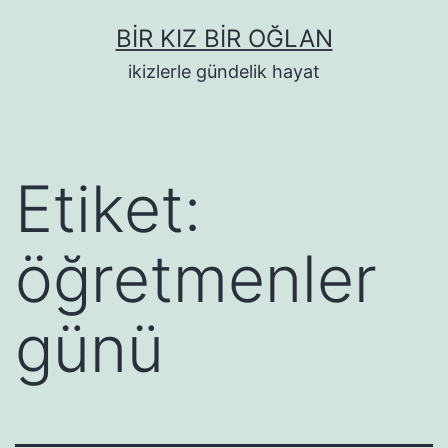
İçeriğe
BIR KIZ BIR OĞLAN
geç
ikizlerle gündelik hayat
Etiket:
öğretmenler
günü