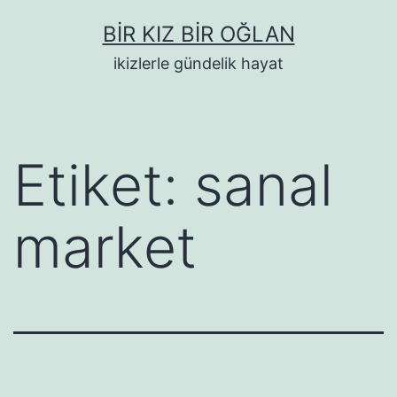
İçeriğe
BIR KIZ BIR OĞLAN
geç
ikizlerle gündelik hayat
Etiket:
sanal
market