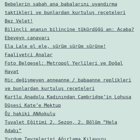
Bebelerin sabah ana babalarını uyandırma
taktikleri ve bunlardan kurtuluş reçeteleri
Bez Velet!
Bilinçli ananın bilincine tükürdüğü an: Acaba?
Ebeveyn canavarı
Ela Lale el ele, sürüm sürüm sürüne!
Faaliyetçi Analar
Foto Belgesel: Metropol Yerlileri ve Doğal
Hayat
Hiç değişmeyen anneanne / babaanne replikleri
ve bunlardan kurtuluş reçeteleri
Kurtlu Anadolu Kadınından Cambridge’in Lohusa
Düşesi Kate’e Mektup
Öz hakiki ANAokulu
Tuvalet Eğitimi 2. Sezon, 2. Bölüm “Hela
Adabı”
Yurdum Teyzelerini Ağırlama Kılavuzu