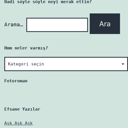
Hadi söyle söyle neyi merak ettin?
yenidir!
Arama…
Hmm neler varmış?
Hmm
neler
varmış?
Fotoroman
Efsane Yazılar
Aşk Aşk Aşk