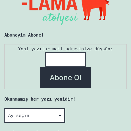
Aboneyim Abone!
Yeni yazılar mail adresinize düşsün:
Okunmamış her yazı yenidir!
Okunmamış
her
yazı