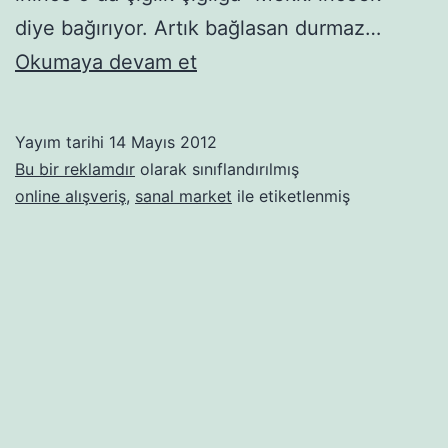
diye bağırıyor. Artık bağlasan durmaz…
Bu
Okumaya devam et
bir
reklamdır:
Yayım tarihi
14 Mayıs 2012
Market
Bu bir reklamdır
olarak sınıflandırılmış
işkencesine
online alışveriş
,
sanal market
ile etiketlenmiş
sanal
çözüm