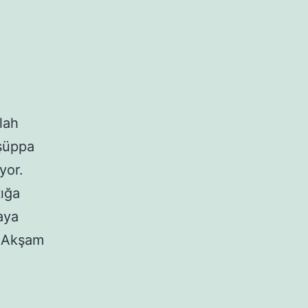
lah
 şüppa
yor.
tığa
aya
. Akşam