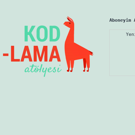
Aboneyim 
Yen