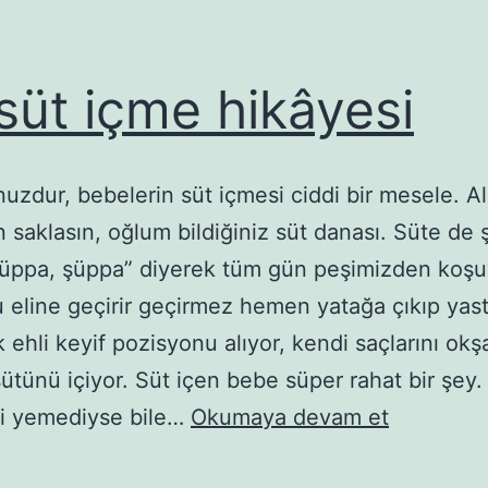
 süt içme hikâyesi
zdur, bebelerin süt içmesi ciddi bir mesele. Al
 saklasın, oğlum bildiğiniz süt danası. Süte de
Şüppa, şüppa” diyerek tüm gün peşimizden koşu
 eline geçirir geçirmez hemen yatağa çıkıp yas
 ehli keyif pozisyonu alıyor, kendi saçlarını okş
ütünü içiyor. Süt içen bebe süper rahat bir şey
Bir
i yemediyse bile…
Okumaya devam et
süt