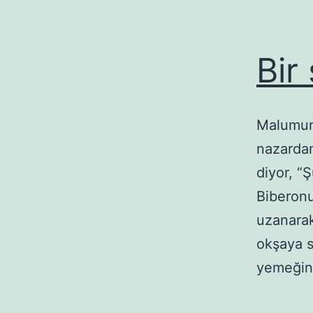
Bir
Malumunu
nazardan
diyor, “
Biberonu
uzanarak
okşaya s
yemeğin