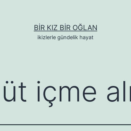
BIR KIZ BIR OĞLAN
ikizlerle gündelik hayat
üt içme al