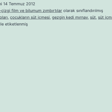
içme
hi
14 Temmuz 2012
hikâyesi
çizgi film ve bilumum zımbırtılar
olarak sınıflandırılmış
pları
,
çocukların süt içmesi
,
gezgin kedi mırnav
,
süt
,
süt içm
ile etiketlenmiş