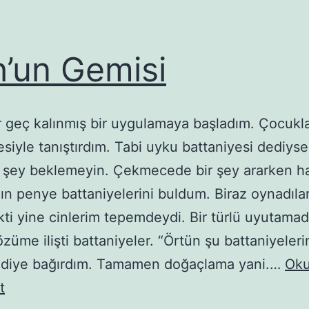
’un Gemisi
r geç kalınmış bir uygulamaya başladım. Çocukl
esiyle tanıştırdım. Tabi uyku battaniyesi dediys
bir şey beklemeyin. Çekmecede bir şey ararken h
nın penye battaniyelerini buldum. Biraz oynadılar 
ti yine cinlerim tepemdeydi. Bir türlü uyutama
özüme ilişti battaniyeler. “Örtün şu battaniyeleri
” diye bağırdım. Tamamen doğaçlama yani.…
Ok
Nuh’un
t