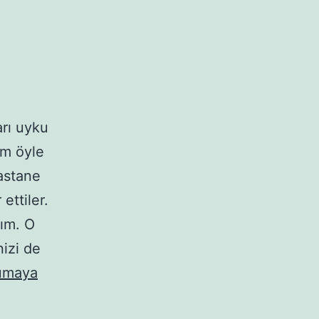
arı uyku
em öyle
astane
ettiler.
dım. O
nizi de
umaya