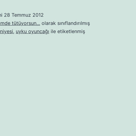
Gemisi
hi
28 Temmuz 2012
mde tütüyorsun...
olarak sınıflandırılmış
niyesi
,
uyku oyuncağı
ile etiketlenmiş