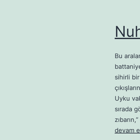
Nuh
Bu arala
battaniy
sihirli 
çıkışları
Uyku vak
sırada g
zıbarın,
devam e