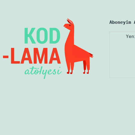
Aboneyim 
Yen