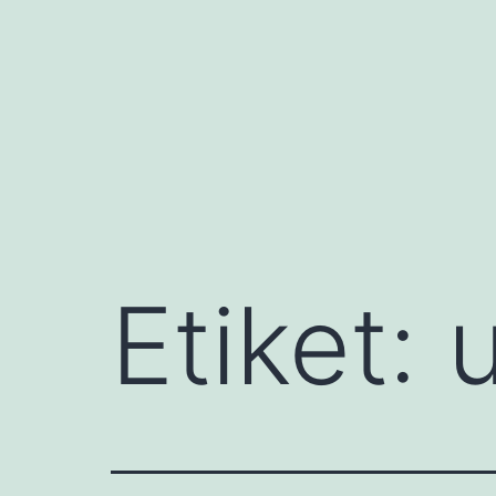
İçeriğe
geç
Etiket: