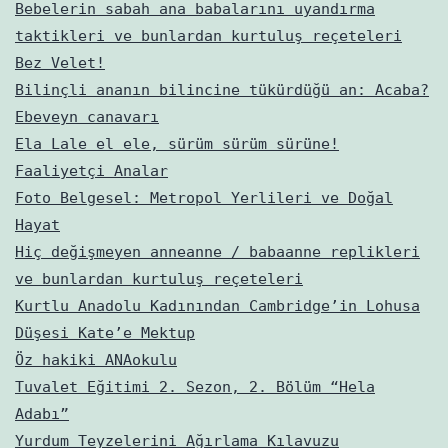
Bebelerin sabah ana babalarını uyandırma
taktikleri ve bunlardan kurtuluş reçeteleri
Bez Velet!
Bilinçli ananın bilincine tükürdüğü an: Acaba?
Ebeveyn canavarı
Ela Lale el ele, sürüm sürüm sürüne!
Faaliyetçi Analar
Foto Belgesel: Metropol Yerlileri ve Doğal
Hayat
Hiç değişmeyen anneanne / babaanne replikleri
ve bunlardan kurtuluş reçeteleri
Kurtlu Anadolu Kadınından Cambridge’in Lohusa
Düşesi Kate’e Mektup
Öz hakiki ANAokulu
Tuvalet Eğitimi 2. Sezon, 2. Bölüm “Hela
Adabı”
Yurdum Teyzelerini Ağırlama Kılavuzu