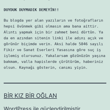
DUYDUK DUYMADIK DEMEYİN!!
Bu blogda yer alan yazıların ve fotoğrafların
hepsi övünmek gibi olmasın ama bana aittir.
Alıntı yapmak için bir zahmet beni dürtün. Ya
da en azından sitenin linki ile adını açık ve
görünür biçimde verin. Aksi halde 5846 sayılı
Fikir ve Sanat Eserleri Yasasına göre suç iş
işlemiş olursunuz. Yakalarsam gözünüzün yaşına
bakmam, valla hapislerde çürütürüm, haberiniz
olsun. Kaynağı gösterin, canımı yiyin.
BIR KIZ BIR OĞLAN
WordPress
ile güçlendirilmiştir.