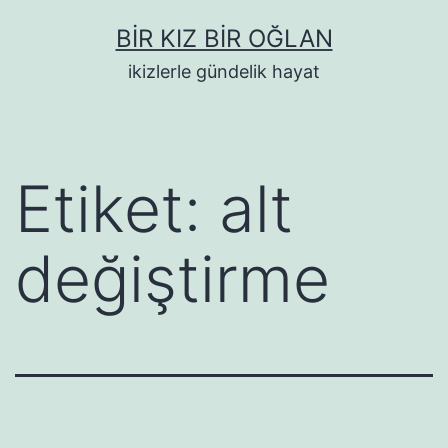
İçeriğe
BIR KIZ BIR OĞLAN
geç
ikizlerle gündelik hayat
Etiket:
alt
değiştirme