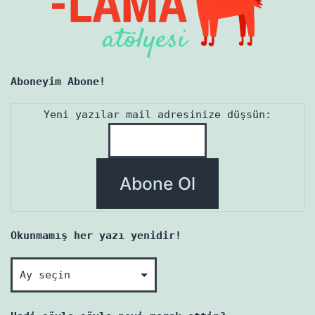
Aboneyim Abone!
Yeni yazılar mail adresinize düşsün:
Okunmamış her yazı yenidir!
Okunmamış
her
yazı