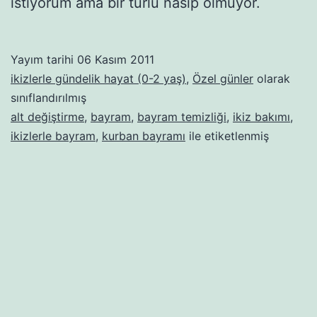
istiyorum ama bir türlü nasip olmuyor.
Yayım tarihi
06 Kasım 2011
ikizlerle gündelik hayat (0-2 yaş)
,
Özel günler
olarak
sınıflandırılmış
alt değiştirme
,
bayram
,
bayram temizliği
,
ikiz bakımı
,
ikizlerle bayram
,
kurban bayramı
ile etiketlenmiş