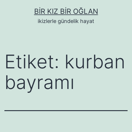
İçeriğe
BIR KIZ BIR OĞLAN
geç
ikizlerle gündelik hayat
Etiket:
kurban
bayramı