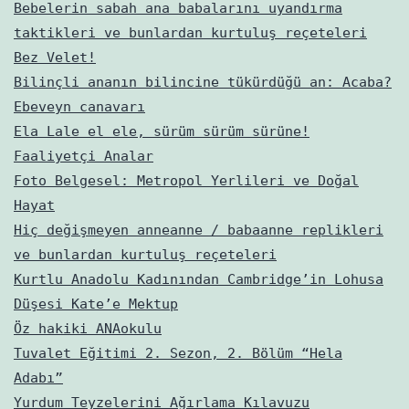
Bebelerin sabah ana babalarını uyandırma
taktikleri ve bunlardan kurtuluş reçeteleri
Bez Velet!
Bilinçli ananın bilincine tükürdüğü an: Acaba?
Ebeveyn canavarı
Ela Lale el ele, sürüm sürüm sürüne!
Faaliyetçi Analar
Foto Belgesel: Metropol Yerlileri ve Doğal
Hayat
Hiç değişmeyen anneanne / babaanne replikleri
ve bunlardan kurtuluş reçeteleri
Kurtlu Anadolu Kadınından Cambridge’in Lohusa
Düşesi Kate’e Mektup
Öz hakiki ANAokulu
Tuvalet Eğitimi 2. Sezon, 2. Bölüm “Hela
Adabı”
Yurdum Teyzelerini Ağırlama Kılavuzu