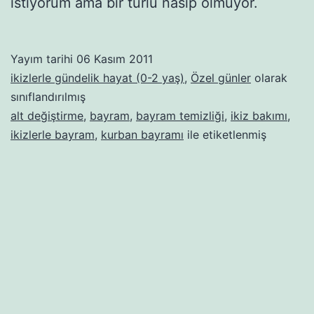
istiyorum ama bir türlü nasip olmuyor.
Yayım tarihi
06 Kasım 2011
ikizlerle gündelik hayat (0-2 yaş)
,
Özel günler
olarak
sınıflandırılmış
alt değiştirme
,
bayram
,
bayram temizliği
,
ikiz bakımı
,
ikizlerle bayram
,
kurban bayramı
ile etiketlenmiş