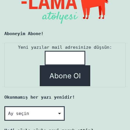
Aboneyim Abone!
Yeni yazılar mail adresinize düşsün:
Okunmamış her yazı yenidir!
Okunmamış
her
yazı