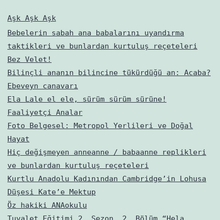
Aşk Aşk Aşk
Bebelerin sabah ana babalarını uyandırma
taktikleri ve bunlardan kurtuluş reçeteleri
Bez Velet!
Bilinçli ananın bilincine tükürdüğü an: Acaba?
Ebeveyn canavarı
Ela Lale el ele, sürüm sürüm sürüne!
Faaliyetçi Analar
Foto Belgesel: Metropol Yerlileri ve Doğal
Hayat
Hiç değişmeyen anneanne / babaanne replikleri
ve bunlardan kurtuluş reçeteleri
Kurtlu Anadolu Kadınından Cambridge’in Lohusa
Düşesi Kate’e Mektup
Öz hakiki ANAokulu
Tuvalet Eğitimi 2. Sezon, 2. Bölüm “Hela