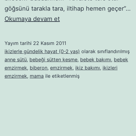
göğsünü tarakla tara, iltihap hemen geçer”…
Emzirmek
Okumaya devam et
ya
da
Yayım tarihi
22 Kasım 2011
emzirmemek.
ikizlerle gündelik hayat (0-2 yaş)
olarak sınıflandırılmış
Bunun
anne sütü
,
bebeği sütten kesme
,
bebek bakımı
,
bebek
emzirmek
,
biberon
,
emzirmek
,
ikiz bakımı
,
ikizleri
arası
emzirmek
,
mama
ile etiketlenmiş
yok
mu?