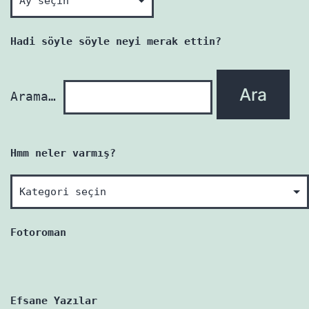
her
yazı
Hadi söyle söyle neyi merak ettin?
yenidir!
Arama…
Hmm neler varmış?
Hmm
neler
varmış?
Fotoroman
Efsane Yazılar