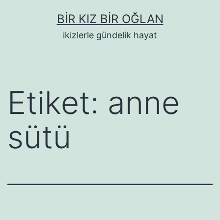
İçeriğe
BIR KIZ BIR OĞLAN
geç
ikizlerle gündelik hayat
Etiket:
anne
sütü