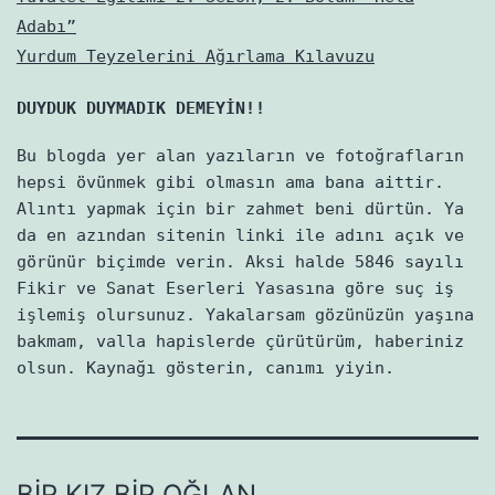
Adabı”
Yurdum Teyzelerini Ağırlama Kılavuzu
DUYDUK DUYMADIK DEMEYİN!!
Bu blogda yer alan yazıların ve fotoğrafların
hepsi övünmek gibi olmasın ama bana aittir.
Alıntı yapmak için bir zahmet beni dürtün. Ya
da en azından sitenin linki ile adını açık ve
görünür biçimde verin. Aksi halde 5846 sayılı
Fikir ve Sanat Eserleri Yasasına göre suç iş
işlemiş olursunuz. Yakalarsam gözünüzün yaşına
bakmam, valla hapislerde çürütürüm, haberiniz
olsun. Kaynağı gösterin, canımı yiyin.
BIR KIZ BIR OĞLAN