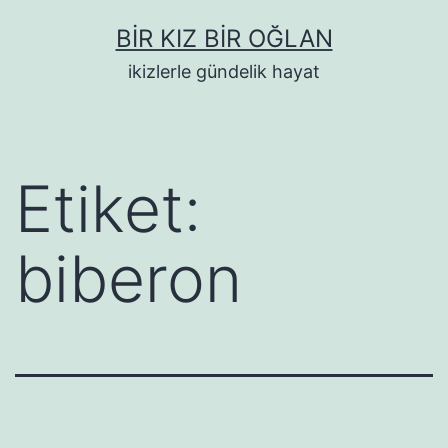
İçeriğe
BIR KIZ BIR OĞLAN
geç
ikizlerle gündelik hayat
Etiket:
biberon