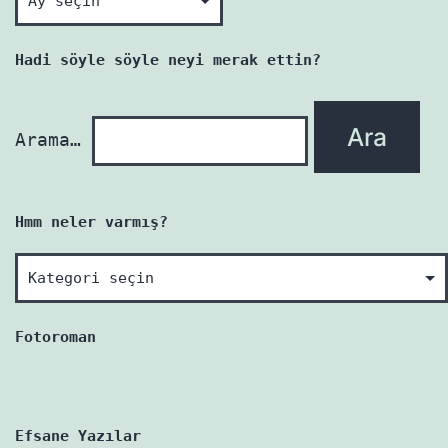
her
yazı
Hadi söyle söyle neyi merak ettin?
yenidir!
Arama…
Hmm neler varmış?
Hmm
neler
varmış?
Fotoroman
Efsane Yazılar