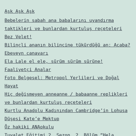
Aşk Aşk Aşk
Bebelerin sabah ana babalarını uyandırma
taktikleri ve bunlardan kurtuluş reçeteleri
Bez Velet!
Bilinçli ananın bilincine tükürdüğü an: Acaba?
Ebeveyn canavarı
Ela Lale el ele, sürüm sürüm sürüne!
Faaliyetçi Analar
Foto Belgesel: Metropol Yerlileri ve Doğal
Hayat
Hiç değişmeyen anneanne / babaanne replikleri
ve bunlardan kurtuluş reçeteleri
Kurtlu Anadolu Kadınından Cambridge’in Lohusa
Düşesi Kate’e Mektup
Öz hakiki ANAokulu
Tuvalet Eğitimi 2. Sezon, 2. Bölüm “Hela