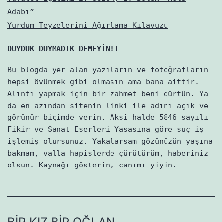
Adabı”
Yurdum Teyzelerini Ağırlama Kılavuzu
DUYDUK DUYMADIK DEMEYİN!!
Bu blogda yer alan yazıların ve fotoğrafların
hepsi övünmek gibi olmasın ama bana aittir.
Alıntı yapmak için bir zahmet beni dürtün. Ya
da en azından sitenin linki ile adını açık ve
görünür biçimde verin. Aksi halde 5846 sayılı
Fikir ve Sanat Eserleri Yasasına göre suç iş
işlemiş olursunuz. Yakalarsam gözünüzün yaşına
bakmam, valla hapislerde çürütürüm, haberiniz
olsun. Kaynağı gösterin, canımı yiyin.
BIR KIZ BIR OĞLAN