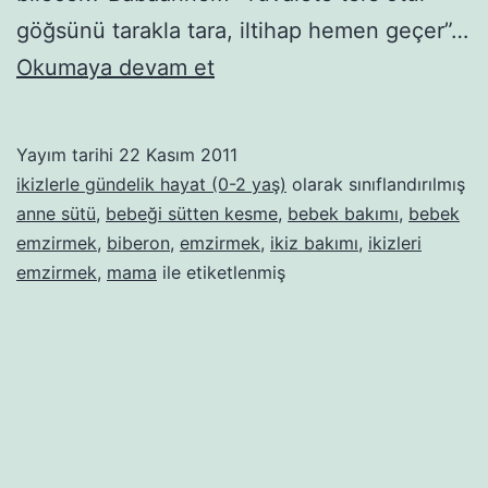
göğsünü tarakla tara, iltihap hemen geçer”…
Emzirmek
Okumaya devam et
ya
da
Yayım tarihi
22 Kasım 2011
emzirmemek.
ikizlerle gündelik hayat (0-2 yaş)
olarak sınıflandırılmış
Bunun
anne sütü
,
bebeği sütten kesme
,
bebek bakımı
,
bebek
emzirmek
,
biberon
,
emzirmek
,
ikiz bakımı
,
ikizleri
arası
emzirmek
,
mama
ile etiketlenmiş
yok
mu?