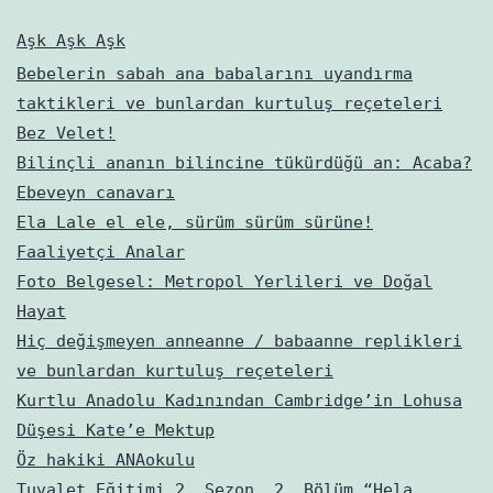
Aşk Aşk Aşk
Bebelerin sabah ana babalarını uyandırma
taktikleri ve bunlardan kurtuluş reçeteleri
Bez Velet!
Bilinçli ananın bilincine tükürdüğü an: Acaba?
Ebeveyn canavarı
Ela Lale el ele, sürüm sürüm sürüne!
Faaliyetçi Analar
Foto Belgesel: Metropol Yerlileri ve Doğal
Hayat
Hiç değişmeyen anneanne / babaanne replikleri
ve bunlardan kurtuluş reçeteleri
Kurtlu Anadolu Kadınından Cambridge’in Lohusa
Düşesi Kate’e Mektup
Öz hakiki ANAokulu
Tuvalet Eğitimi 2. Sezon, 2. Bölüm “Hela