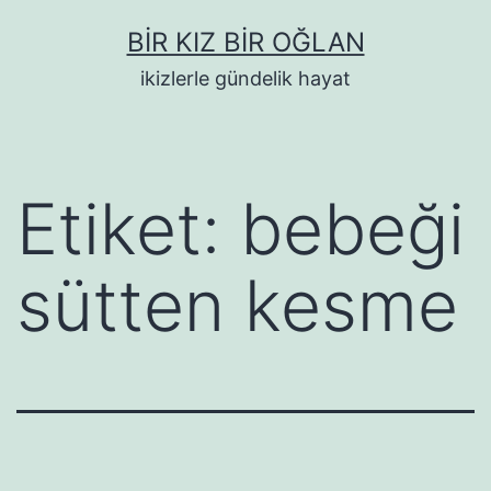
İçeriğe
BIR KIZ BIR OĞLAN
geç
ikizlerle gündelik hayat
Etiket:
bebeği
sütten kesme