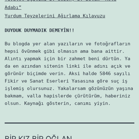
Adabı”
Yurdum Teyzelerini Ağırlama Kılavuzu
DUYDUK DUYMADIK DEMEYİN!!
Bu blogda yer alan yazıların ve fotoğrafların
hepsi övünmek gibi olmasın ama bana aittir.
Alıntı yapmak için bir zahmet beni dürtün. Ya
da en azından sitenin linki ile adını açık ve
görünür biçimde verin. Aksi halde 5846 sayılı
Fikir ve Sanat Eserleri Yasasına göre suç iş
işlemiş olursunuz. Yakalarsam gözünüzün yaşına
bakmam, valla hapislerde çürütürüm, haberiniz
olsun. Kaynağı gösterin, canımı yiyin.
BIR KIZ BIR OĞLAN