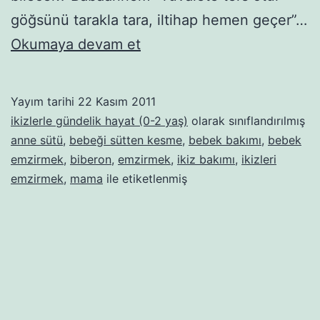
göğsünü tarakla tara, iltihap hemen geçer”…
Emzirmek
Okumaya devam et
ya
da
Yayım tarihi
22 Kasım 2011
emzirmemek.
ikizlerle gündelik hayat (0-2 yaş)
olarak sınıflandırılmış
Bunun
anne sütü
,
bebeği sütten kesme
,
bebek bakımı
,
bebek
emzirmek
,
biberon
,
emzirmek
,
ikiz bakımı
,
ikizleri
arası
emzirmek
,
mama
ile etiketlenmiş
yok
mu?