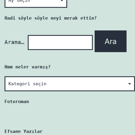
her
yazı
Hadi söyle söyle neyi merak ettin?
yenidir!
Arama…
Hmm neler varmış?
Hmm
neler
varmış?
Fotoroman
Efsane Yazılar