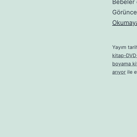
Bebeler d
Görünce 
Okumaya
Yayım tari
kitap-DVD-
boyama ki
arıyor
ile e