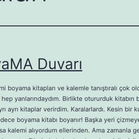
aMA Duvarı
mi boyama kitapları ve kalemle tanıştıralı çok ol
 hep yanlarındaydım. Birlikte otururduk kitabın 
yrı ayrı kitaplar verirdim. Karalarlardı. Kesin bir k
adece boyama kitabı boyanır! Başka yeri çizmey
rsa kalemi alıyordum ellerinden. Ama zamanla g