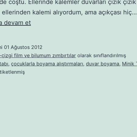
e coştu. Ellerinde kalemler duvarları çizik çizik 
ellerinden kalemi alıyordum, ama açıkçası hiç…
BoyaMA
 devam et
Duvarı
hi
01 Ağustos 2012
çizgi film ve bilumum zımbırtılar
olarak sınıflandırılmış
tabı
,
çocuklarla boyama alıştırmaları
,
duvar boyama
,
Minik 
tiketlenmiş