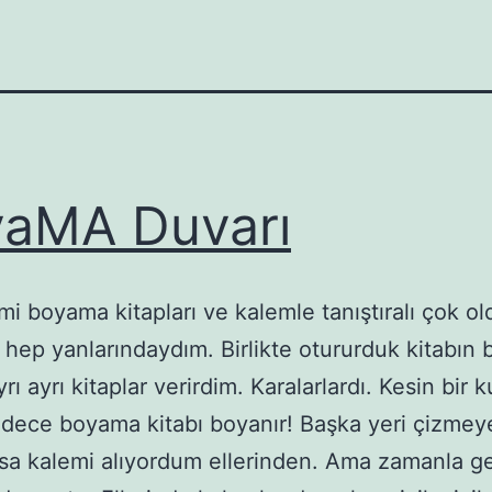
aMA Duvarı
mi boyama kitapları ve kalemle tanıştıralı çok ol
 hep yanlarındaydım. Birlikte otururduk kitabın 
yrı ayrı kitaplar verirdim. Karalarlardı. Kesin bir k
adece boyama kitabı boyanır! Başka yeri çizmey
rsa kalemi alıyordum ellerinden. Ama zamanla g