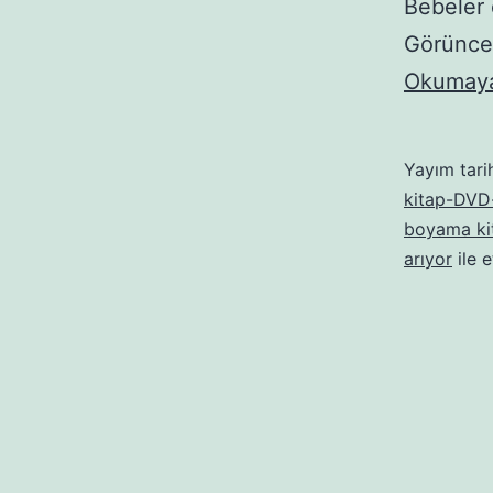
Bebeler d
Görünce 
Okumaya
Yayım tari
kitap-DVD-
boyama ki
arıyor
ile e