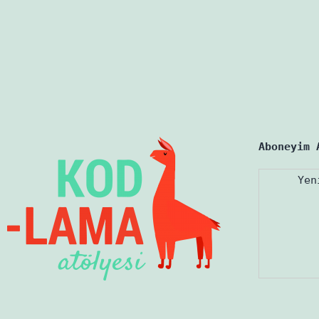
Aboneyim 
Yen