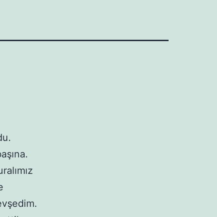
du.
başına.
uralımız
e
evşedim.