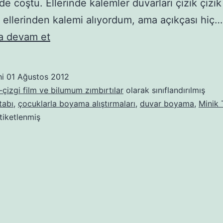
e coştu. Ellerinde kalemler duvarları çizik çizik 
ellerinden kalemi alıyordum, ama açıkçası hiç…
BoyaMA
 devam et
Duvarı
hi
01 Ağustos 2012
çizgi film ve bilumum zımbırtılar
olarak sınıflandırılmış
tabı
,
çocuklarla boyama alıştırmaları
,
duvar boyama
,
Minik 
tiketlenmiş