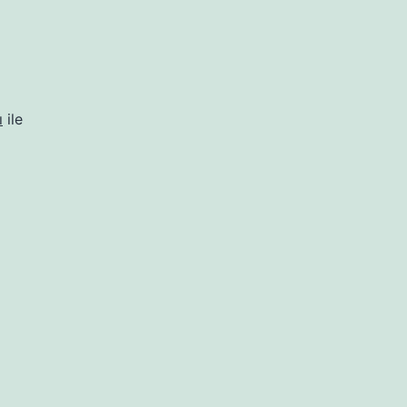
ı
ile