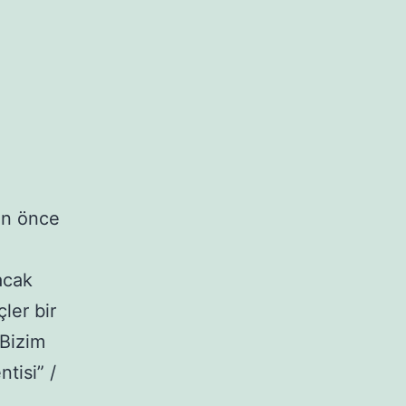
an önce
acak
çler bir
“Bizim
tisi” /