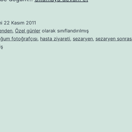
fotoğrafçısı
isterdim…
hi
22 Kasım 2011
mi
benden
,
Özel günler
olarak sınıflandırılmış
acaba?
ğum fotoğrafçısı
,
hasta ziyareti
,
sezaryen
,
sezaryen sonras
iş