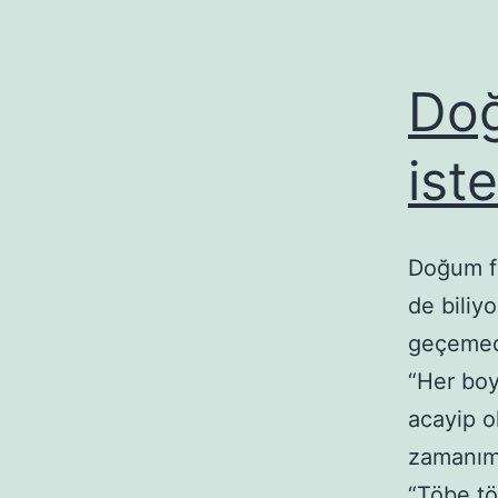
Doğ
ist
Doğum fo
de biliy
geçemedi
“Her boya
acayip o
zamanımı
“Töbe 