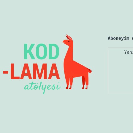
Aboneyim 
Yen