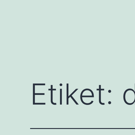
İçeriğe
geç
Etiket: