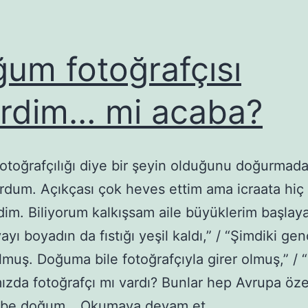
um fotoğrafçısı
erdim… mi acaba?
toğrafçılığı diye bir şeyin olduğunu doğurmad
ordum. Açıkçası çok heves ettim ama icraata hiç
m. Biliyorum kalkışsam aile büyüklerim başlay
yı boyadın da fıstığı yeşil kaldı,” / “Şimdiki gen
lmuş. Doğuma bile fotoğrafçıyla girer olmuş,” / 
zda fotoğrafçı mı vardı? Bunlar hep Avrupa özen
Doğum
töbe doğum…
Okumaya devam et