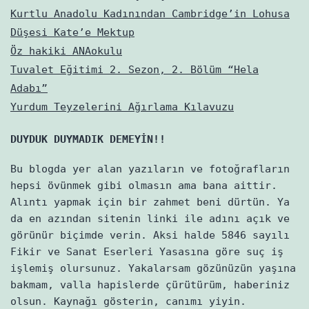
Kurtlu Anadolu Kadınından Cambridge’in Lohusa
Düşesi Kate’e Mektup
Öz hakiki ANAokulu
Tuvalet Eğitimi 2. Sezon, 2. Bölüm “Hela
Adabı”
Yurdum Teyzelerini Ağırlama Kılavuzu
DUYDUK DUYMADIK DEMEYİN!!
Bu blogda yer alan yazıların ve fotoğrafların
hepsi övünmek gibi olmasın ama bana aittir.
Alıntı yapmak için bir zahmet beni dürtün. Ya
da en azından sitenin linki ile adını açık ve
görünür biçimde verin. Aksi halde 5846 sayılı
Fikir ve Sanat Eserleri Yasasına göre suç iş
işlemiş olursunuz. Yakalarsam gözünüzün yaşına
bakmam, valla hapislerde çürütürüm, haberiniz
olsun. Kaynağı gösterin, canımı yiyin.