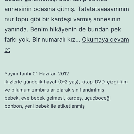
annesinin odasına gitmiş. Tatatataaaaammm
nur topu gibi bir kardeşi varmış annesinin
yanında. Benim hikâyenin de bundan pek
farkı yok. Bir numaralı kız…
Okumaya devam
Börtü
et
böceğin
kardeşi
Yayım tarihi
01 Haziran 2012
olur
ikizlerle gündelik hayat (0-2 yaş)
,
kitap-DVD-çizgi film
da
ve bilumum zımbırtılar
olarak sınıflandırılmış
bebek
,
eve bebek gelmesi
,
kardeş
,
uçuçböceği
benim
bonbon
,
yeni bebek
ile etiketlenmiş
bebelerimin
olmaz
mı?