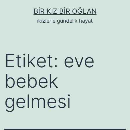
İçeriğe
BIR KIZ BIR OĞLAN
geç
ikizlerle gündelik hayat
Etiket:
eve
bebek
gelmesi