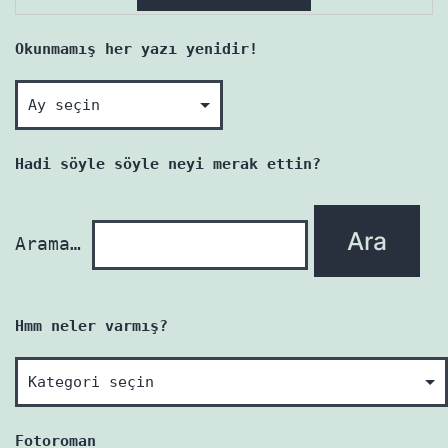
Okunmamış her yazı yenidir!
Okunmamış
her
yazı
Hadi söyle söyle neyi merak ettin?
yenidir!
Arama…
Hmm neler varmış?
Hmm
neler
varmış?
Fotoroman