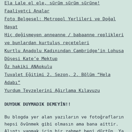
Ela Lale el ele, sürüm sürüm sürüne!
Faaliyetçi Analar
Foto Belgesel: Metropol Yerlileri ve Doğal
Hayat
Hiç değişmeyen anneanne / babaanne replikleri
ve bunlardan kurtuluş reçeteleri
Kurtlu Anadolu Kadınından Cambridge’in Lohusa
Düşesi Kate’e Mektup
Öz hakiki ANAokulu
Tuvalet Eğitimi 2. Sezon, 2. Bölüm “Hela
Adabı”
Yurdum Teyzelerini Ağırlama Kılavuzu
DUYDUK DUYMADIK DEMEYİN!!
Bu blogda yer alan yazıların ve fotoğrafların
hepsi övünmek gibi olmasın ama bana aittir.
Alıntı yapmak için bir zahmet beni dürtün. Ya