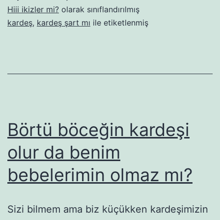
10.
Hiii ikizler mi?
olarak sınıflandırılmış
bölüm
kardeş
,
kardeş şart mı
ile etiketlenmiş
–
“Kardeş
şart!”
Börtü böceğin kardeşi
olur da benim
bebelerimin olmaz mı?
Sizi bilmem ama biz küçükken kardeşimizin