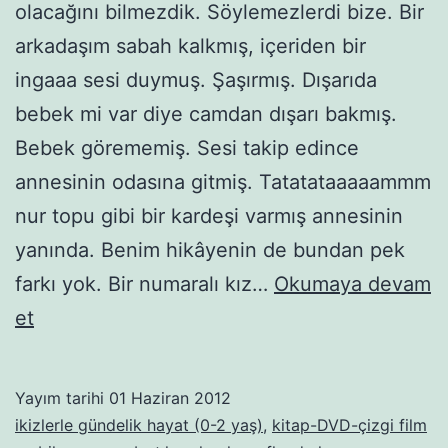
olacağını bilmezdik. Söylemezlerdi bize. Bir
arkadaşım sabah kalkmış, içeriden bir
ingaaa sesi duymuş. Şaşırmış. Dışarıda
bebek mi var diye camdan dışarı bakmış.
Bebek görememiş. Sesi takip edince
annesinin odasına gitmiş. Tatatataaaaammm
nur topu gibi bir kardeşi varmış annesinin
yanında. Benim hikâyenin de bundan pek
farkı yok. Bir numaralı kız…
Okumaya devam
Börtü
et
böceğin
kardeşi
Yayım tarihi
01 Haziran 2012
olur
ikizlerle gündelik hayat (0-2 yaş)
,
kitap-DVD-çizgi film