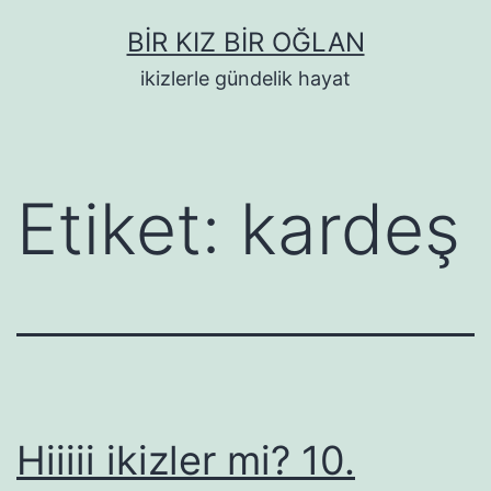
İçeriğe
BIR KIZ BIR OĞLAN
geç
ikizlerle gündelik hayat
Etiket:
kardeş
Hiiiii ikizler mi? 10.