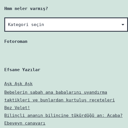
Hmm neler varmış?
Hmm
neler
varmış?
Fotoroman
Efsane Yazılar
Aşk Aşk Aşk
Bebelerin sabah ana babalarını uyandırma
taktikleri ve bunlardan kurtuluş reçeteleri
Bez Velet!
Bilinçli ananın bilincine tükürdüğü an: Acaba?
Ebeveyn canavarı