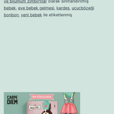
da
ve bilumum zımbırtılar
olarak sınıflandırılmış
bebek
,
eve bebek gelmesi
,
kardeş
,
uçuçböceği
benim
bonbon
,
yeni bebek
ile etiketlenmiş
bebelerimin
olmaz
mı?