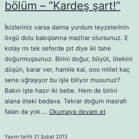
bölüm – “Kardeş şart!”
İkizleriniz varsa daima yurdum teyzelerinin
övgü dolu bakışlarına mazhar olursunuz. E
kolay mı tek seferde pıt diye iki tane
doğurmuşsunuz. Birini doğur, büyüt, ötekini
düşün, karar ver, hamile kal, ooo millet kaç
sene uğraşıyor bu işle biliyor musunuz?
Bakın işte hazır iki bebe. Hem de birini
alana öteki bedava. Tekrar doğum masrafı
Hiiiii
falan da yok.…
Okumaya devam et
ikizler
mi?
Yayım tarihi
21 Şubat 2013