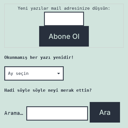
Yeni yazılar mail adresinize düşsün:
Okunmamış her yazı yenidir!
Okunmamış
her
yazı
Hadi söyle söyle neyi merak ettin?
yenidir!
Arama…