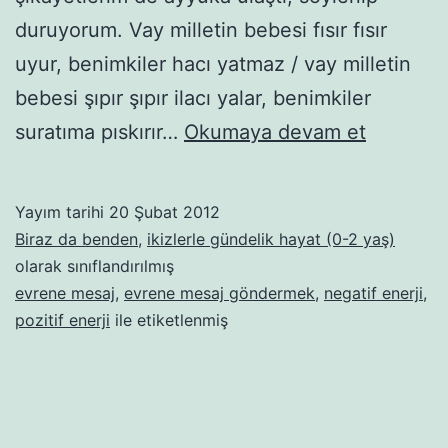
duruyorum. Vay milletin bebesi fısır fısır
uyur, benimkiler hacı yatmaz / vay milletin
bebesi şıpır şıpır ilacı yalar, benimkiler
Naloo,
suratıma pıskırır…
Okumaya devam et
Evren,
duyuyor
Yayım tarihi
20 Şubat 2012
musun
Biraz da benden
,
ikizlerle gündelik hayat (0-2 yaş)
beni,
olarak sınıflandırılmış
evrene mesaj
,
evrene mesaj göndermek
,
negatif enerji
,
nalooo,
pozitif enerji
ile etiketlenmiş
naloooo,
naalooo