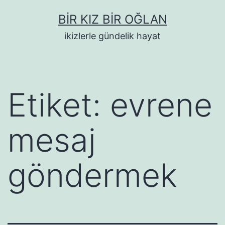
İçeriğe
BIR KIZ BIR OĞLAN
geç
ikizlerle gündelik hayat
Etiket:
evrene
mesaj
göndermek