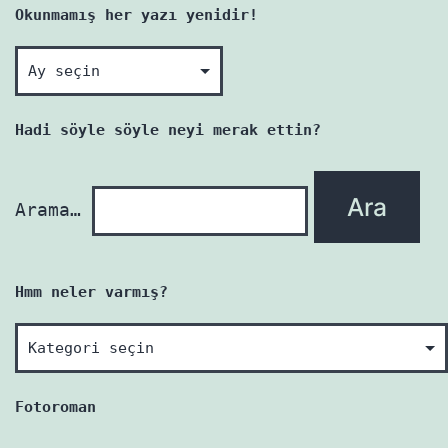
Okunmamış her yazı yenidir!
Okunmamış
her
yazı
Hadi söyle söyle neyi merak ettin?
yenidir!
Arama…
Hmm neler varmış?
Hmm
neler
varmış?
Fotoroman