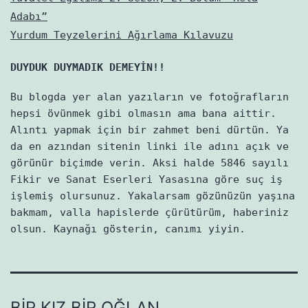
Adabı”
Yurdum Teyzelerini Ağırlama Kılavuzu
DUYDUK DUYMADIK DEMEYİN!!
Bu blogda yer alan yazıların ve fotoğrafların
hepsi övünmek gibi olmasın ama bana aittir.
Alıntı yapmak için bir zahmet beni dürtün. Ya
da en azından sitenin linki ile adını açık ve
görünür biçimde verin. Aksi halde 5846 sayılı
Fikir ve Sanat Eserleri Yasasına göre suç iş
işlemiş olursunuz. Yakalarsam gözünüzün yaşına
bakmam, valla hapislerde çürütürüm, haberiniz
olsun. Kaynağı gösterin, canımı yiyin.
BIR KIZ BIR OĞLAN