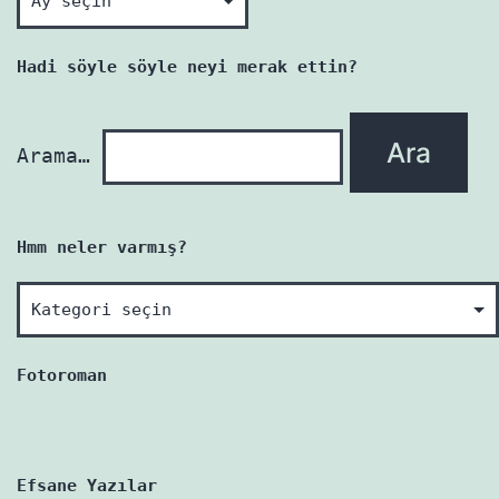
her
yazı
Hadi söyle söyle neyi merak ettin?
yenidir!
Arama…
Hmm neler varmış?
Hmm
neler
varmış?
Fotoroman
Efsane Yazılar