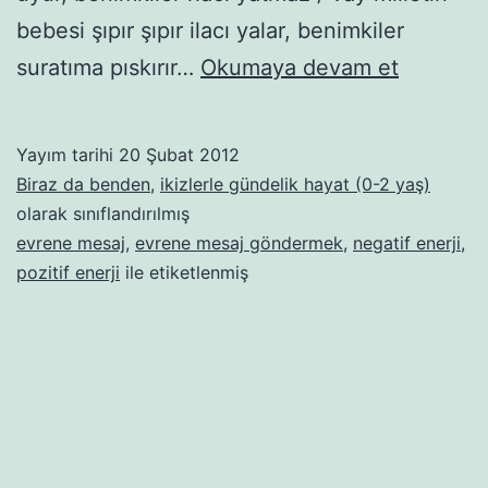
bebesi şıpır şıpır ilacı yalar, benimkiler
Naloo,
suratıma pıskırır…
Okumaya devam et
Evren,
duyuyor
Yayım tarihi
20 Şubat 2012
musun
Biraz da benden
,
ikizlerle gündelik hayat (0-2 yaş)
beni,
olarak sınıflandırılmış
evrene mesaj
,
evrene mesaj göndermek
,
negatif enerji
,
nalooo,
pozitif enerji
ile etiketlenmiş
naloooo,
naalooo