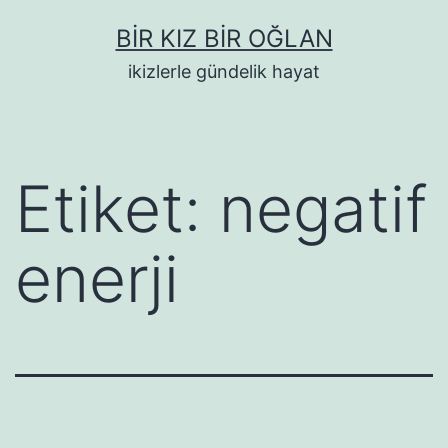
İçeriğe
BIR KIZ BIR OĞLAN
geç
ikizlerle gündelik hayat
Etiket:
negatif
enerji