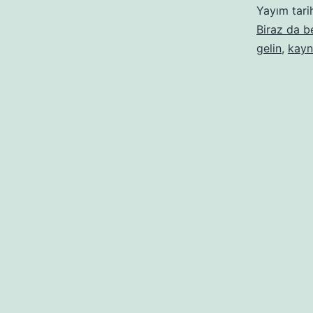
Yayım tari
Biraz da 
gelin
,
kayn