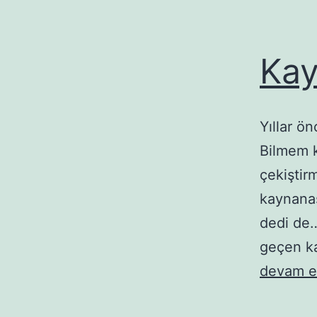
Kay
Yıllar ö
Bilmem k
çekiştir
kaynanas
dedi de…
geçen ka
devam e