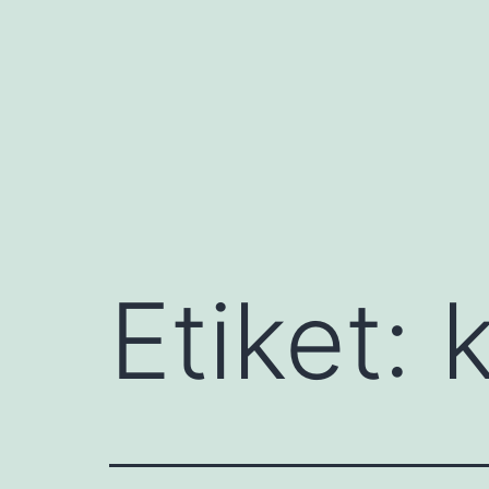
İçeriğe
geç
Etiket: