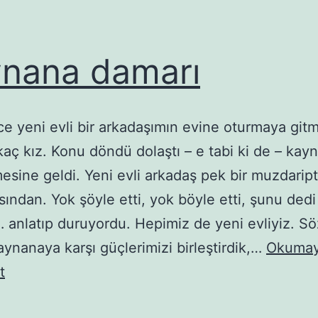
nana damarı
nce yeni evli bir arkadaşımın evine oturmaya gitm
aç kız. Konu döndü dolaştı – e tabi ki de – kay
mesine geldi. Yeni evli arkadaş pek bir muzdaript
ından. Yok şöyle etti, yok böyle etti, şunu ded
 anlatıp duruyordu. Hepimiz de yeni evliyiz. S
ynanaya karşı güçlerimizi birleştirdik,…
Okuma
Kaynana
t
damarı