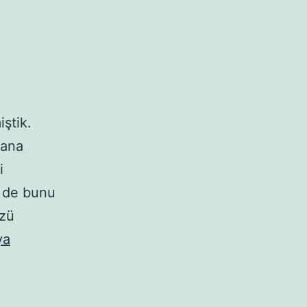
iştik.
nana
i
i de bunu
özü
ya