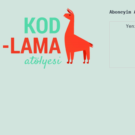
Aboneyim 
Yen