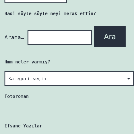
her
yazı
Hadi söyle söyle neyi merak ettin?
yenidir!
Arama…
Hmm neler varmış?
Hmm
neler
varmış?
Fotoroman
Efsane Yazılar