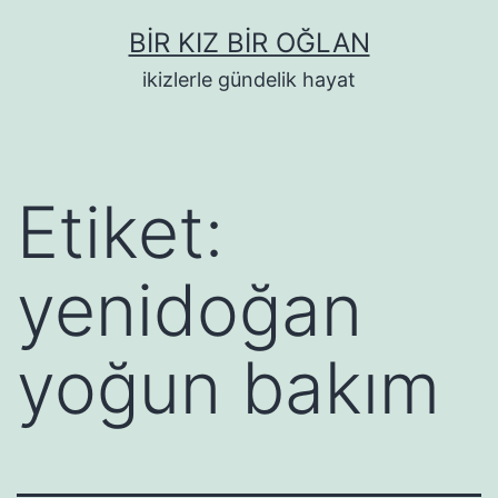
İçeriğe
BIR KIZ BIR OĞLAN
geç
ikizlerle gündelik hayat
Etiket:
yenidoğan
yoğun bakım