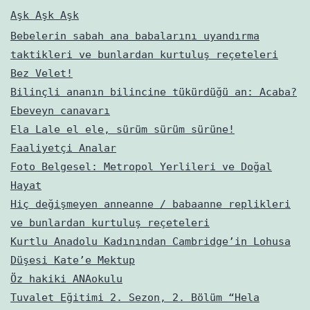
Aşk Aşk Aşk
Bebelerin sabah ana babalarını uyandırma
taktikleri ve bunlardan kurtuluş reçeteleri
Bez Velet!
Bilinçli ananın bilincine tükürdüğü an: Acaba?
Ebeveyn canavarı
Ela Lale el ele, sürüm sürüm sürüne!
Faaliyetçi Analar
Foto Belgesel: Metropol Yerlileri ve Doğal
Hayat
Hiç değişmeyen anneanne / babaanne replikleri
ve bunlardan kurtuluş reçeteleri
Kurtlu Anadolu Kadınından Cambridge’in Lohusa
Düşesi Kate’e Mektup
Öz hakiki ANAokulu
Tuvalet Eğitimi 2. Sezon, 2. Bölüm “Hela