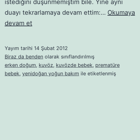
istediğini düşünmemiştim bile. Yine aynı
duayı tekrarlamaya devam ettim:…
Okumaya
Şu
devam et
kuvöz
dedikleri
Yayım tarihi
14 Şubat 2012
Biraz da benden
olarak sınıflandırılmış
erken doğum
,
kuvöz
,
kuvözde bebek
,
prematüre
bebek
,
yenidoğan yoğun bakım
ile etiketlenmiş