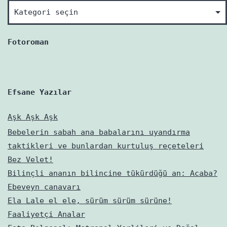
Hmm
neler
varmış?
Fotoroman
Efsane Yazılar
Aşk Aşk Aşk
Bebelerin sabah ana babalarını uyandırma
taktikleri ve bunlardan kurtuluş reçeteleri
Bez Velet!
Bilinçli ananın bilincine tükürdüğü an: Acaba?
Ebeveyn canavarı
Ela Lale el ele, sürüm sürüm sürüne!
Faaliyetçi Analar