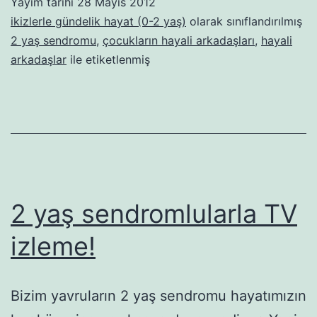
Yayım tarihi
28 Mayıs 2012
geldi,
ikizlerle gündelik hayat (0-2 yaş)
olarak sınıflandırılmış
bi
2 yaş sendromu
,
çocukların hayali arkadaşları
,
hayali
arkadaşlar
ile etiketlenmiş
de
hayalil
evi
bastı!
2 yaş sendromlularla TV
izleme!
Bizim yavruların 2 yaş sendromu hayatımızın