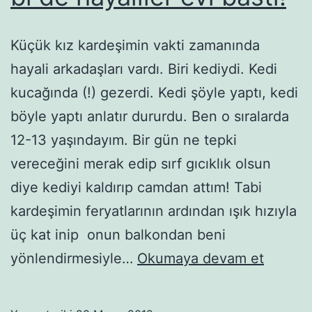
Küçük kız kardeşimin vakti zamanında
hayali arkadaşları vardı. Biri kediydi. Kedi
kucağında (!) gezerdi. Kedi şöyle yaptı, kedi
böyle yaptı anlatır dururdu. Ben o sıralarda
12-13 yaşındayım. Bir gün ne tepki
vereceğini merak edip sırf gıcıklık olsun
diye kediyi kaldırıp camdan attım! Tabi
kardeşimin feryatlarının ardından ışık hızıyla
üç kat inip onun balkondan beni
Gerçek
yönlendirmesiyle…
Okumaya devam et
ikizler
az