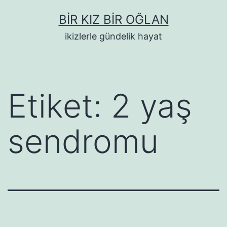
İçeriğe
BIR KIZ BIR OĞLAN
geç
ikizlerle gündelik hayat
Etiket:
2 yaş
sendromu