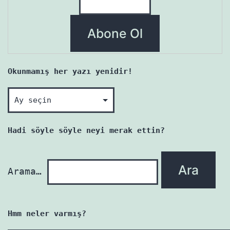
Okunmamış her yazı yenidir!
Okunmamış
her
yazı
Hadi söyle söyle neyi merak ettin?
yenidir!
Arama…
Hmm neler varmış?