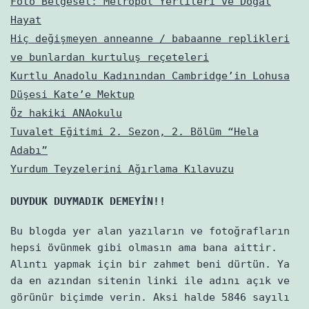
Foto Belgesel: Metropol Yerlileri ve Doğal
Hayat
Hiç değişmeyen anneanne / babaanne replikleri
ve bunlardan kurtuluş reçeteleri
Kurtlu Anadolu Kadınından Cambridge’in Lohusa
Düşesi Kate’e Mektup
Öz hakiki ANAokulu
Tuvalet Eğitimi 2. Sezon, 2. Bölüm “Hela
Adabı”
Yurdum Teyzelerini Ağırlama Kılavuzu
DUYDUK DUYMADIK DEMEYİN!!
Bu blogda yer alan yazıların ve fotoğrafların
hepsi övünmek gibi olmasın ama bana aittir.
Alıntı yapmak için bir zahmet beni dürtün. Ya
da en azından sitenin linki ile adını açık ve
görünür biçimde verin. Aksi halde 5846 sayılı