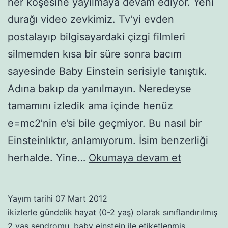
her köşesine yayılmaya devam ediyor. Yeni
durağı video zevkimiz. Tv’yi evden
postalayıp bilgisayardaki çizgi filmleri
silmemden kısa bir süre sonra bacım
sayesinde Baby Einstein serisiyle tanıştık.
Adına bakıp da yanılmayın. Neredeyse
tamamını izledik ama içinde henüz
e=mc2’nin e’si bile geçmiyor. Bu nasıl bir
Einsteinlıktır, anlamıyorum. İsim benzerliği
2
herhalde. Yine…
Okumaya devam et
yaş
sendromlu
Yayım tarihi
07 Mart 2012
TV
ikizlerle gündelik hayat (0-2 yaş)
olarak sınıflandırılmış
izleme!
2 yaş sendromu
,
baby einstein
ile etiketlenmiş