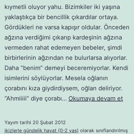
kıymetli oluyor yahu. Bizimkiler iki yaşına
yaklaştıkça bir bencillik çıkardılar ortaya.
Gördükleri ne varsa kapışır oldular. Önceden
ağzına verdiğimi çıkarıp kardeşinin ağzına
vermeden rahat edemeyen bebeler, şimdi
birbirlerinin ağzından ne bulurlarsa alıyorlar.
Daha “benim” demeyi beceremiyorlar. Kendi
isimlerini söylüyorlar. Mesela oğlanın
çorabını kıza giydirdiysem, oğlan deliriyor.
Bes
“Ahmiiiii” diye çorabı…
Okumaya devam et
büy
dana
Yayım tarihi
20 Şubat 2012
tan
ikizlerle gündelik hayat (0-2 yaş)
olarak sınıflandırılmış