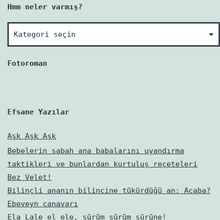
Hmm neler varmış?
Hmm
neler
varmış?
Fotoroman
Efsane Yazılar
Aşk Aşk Aşk
Bebelerin sabah ana babalarını uyandırma
taktikleri ve bunlardan kurtuluş reçeteleri
Bez Velet!
Bilinçli ananın bilincine tükürdüğü an: Acaba?
Ebeveyn canavarı
Ela Lale el ele, sürüm sürüm sürüne!