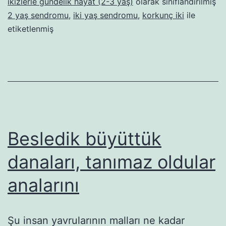
ikizlerle gündelik hayat (2-3 yaş)
olarak sınıflandırılmış
2 yaş sendromu
,
iki yaş sendromu
,
korkunç iki
ile
etiketlenmiş
Besledik büyüttük
danaları, tanımaz oldular
analarını
Şu insan yavrularının malları ne kadar