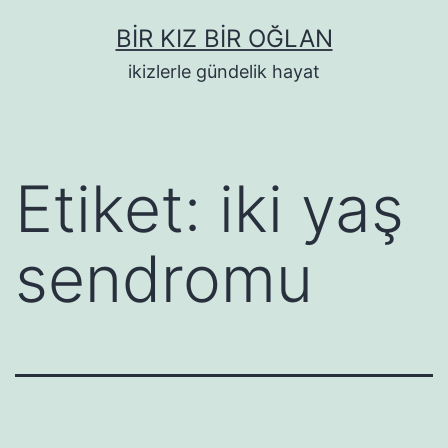
İçeriğe
BIR KIZ BIR OĞLAN
geç
ikizlerle gündelik hayat
Etiket:
iki yaş
sendromu