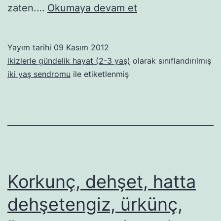
İki
zaten.…
Okumaya devam et
yaş
sendromuna
Yayım tarihi
09 Kasım 2012
reçete
ikizlerle gündelik hayat (2-3 yaş)
olarak sınıflandırılmış
iki yaş sendromu
ile etiketlenmiş
Korkunç, dehşet, hatta
dehşetengiz, ürkünç,