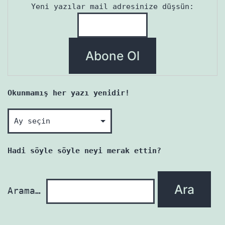
Yeni yazılar mail adresinize düşsün:
Okunmamış her yazı yenidir!
Okunmamış
her
yazı
Hadi söyle söyle neyi merak ettin?
yenidir!
Arama…