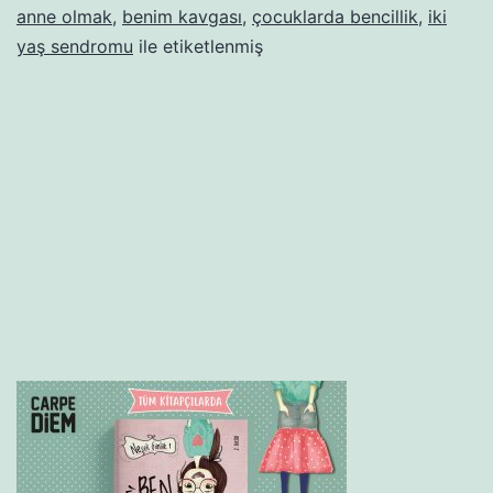
oldu
anne olmak
,
benim kavgası
,
çocuklarda bencillik
,
iki
yaş sendromu
ile etiketlenmiş
anal