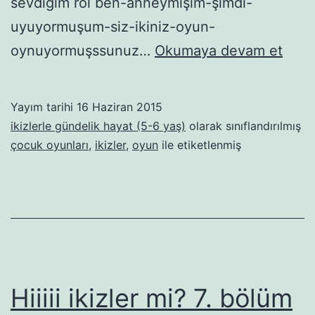
sevdiğim rol ben-anneymişim-şimdi-
uyuyormuşum-siz-ikiniz-oyun-
Hilec
oynuyormuşssunuz…
Okumaya devam et
Hurd
Yayım tarihi
16 Haziran 2015
ikizlerle gündelik hayat (5-6 yaş)
olarak sınıflandırılmış
çocuk oyunları
,
ikizler
,
oyun
ile etiketlenmiş
Hiiiii ikizler mi? 7. bölüm