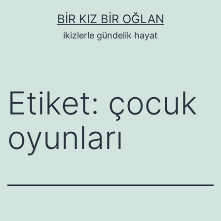
İçeriğe
BIR KIZ BIR OĞLAN
geç
ikizlerle gündelik hayat
Etiket:
çocuk
oyunları