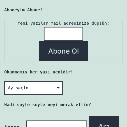
Aboneyim Abone!
Yeni yazılar mail adresinize düşsün:
Okunmamış her yazı yenidir!
Okunmamış
her
yazı
Hadi söyle söyle neyi merak ettin?
yenidir!