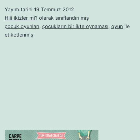
mi?
Yayım tarihi
19 Temmuz 2012
7.
Hiii ikizler mi?
olarak sınıflandırılmış
bölüm
çocuk oyunları
,
çocukların birlikte oynaması
,
oyun
ile
etiketlenmiş
–
“Birlikte
oynarlar”