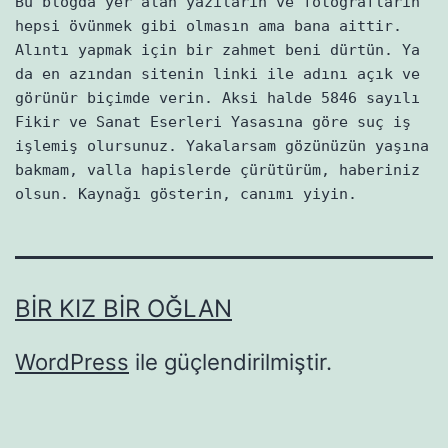
Bu blogda yer alan yazıların ve fotoğrafların
hepsi övünmek gibi olmasın ama bana aittir.
Alıntı yapmak için bir zahmet beni dürtün. Ya
da en azından sitenin linki ile adını açık ve
görünür biçimde verin. Aksi halde 5846 sayılı
Fikir ve Sanat Eserleri Yasasına göre suç iş
işlemiş olursunuz. Yakalarsam gözünüzün yaşına
bakmam, valla hapislerde çürütürüm, haberiniz
olsun. Kaynağı gösterin, canımı yiyin.
BIR KIZ BIR OĞLAN
WordPress
ile güçlendirilmiştir.