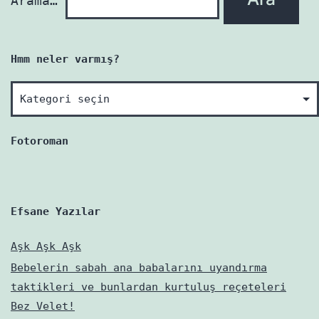
Arama…
Hmm neler varmış?
Hmm
neler
varmış?
Fotoroman
Efsane Yazılar
Aşk Aşk Aşk
Bebelerin sabah ana babalarını uyandırma
taktikleri ve bunlardan kurtuluş reçeteleri
Bez Velet!