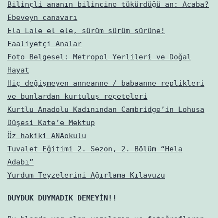
Bilinçli ananın bilincine tükürdüğü an: Acaba?
Ebeveyn canavarı
Ela Lale el ele, sürüm sürüm sürüne!
Faaliyetçi Analar
Foto Belgesel: Metropol Yerlileri ve Doğal
Hayat
Hiç değişmeyen anneanne / babaanne replikleri
ve bunlardan kurtuluş reçeteleri
Kurtlu Anadolu Kadınından Cambridge’in Lohusa
Düşesi Kate’e Mektup
Öz hakiki ANAokulu
Tuvalet Eğitimi 2. Sezon, 2. Bölüm “Hela
Adabı”
Yurdum Teyzelerini Ağırlama Kılavuzu
DUYDUK DUYMADIK DEMEYİN!!