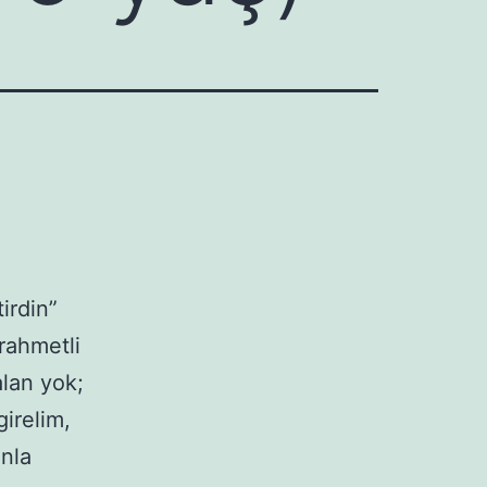
irdin”
rahmetli
alan yok;
girelim,
anla