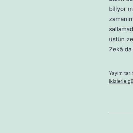
biliyor 
zamanımı
sallama
üstün ze
Zekâ da 
Yayım tari
ikizlerle g