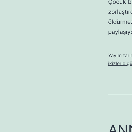
Çocuk b
zorlaştı
öldürmez
paylaşı
Yayım tari
ikizlerle g
ANN