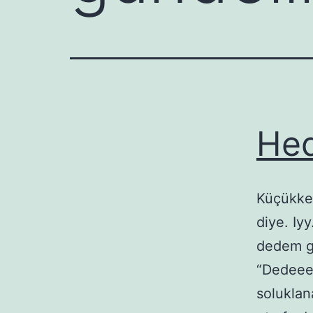
Hed
Küçükken
diye. Iy
dedem ge
“Dedeeee
soluklan