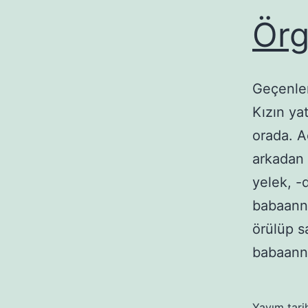
Örg
Geçenler
Kızın ya
orada. A
arkadan 
yelek, -
babaanne
örülüp s
babaann
Yayım tari