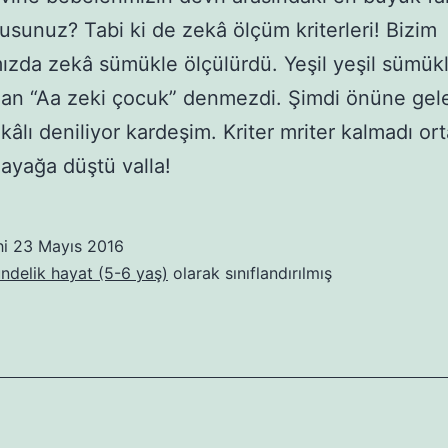
musunuz? Tabi ki de zekâ ölçüm kriterleri! Bizim
zda zekâ sümükle ölçülürdü. Yeşil yeşil sümükl
dan “Aa zeki çocuk” denmezdi. Şimdi önüne gel
kâlı deniliyor kardeşim. Kriter mriter kalmadı or
ayağa düştü valla!
hi
23 Mayıs 2016
ündelik hayat (5-6 yaş)
olarak sınıflandırılmış