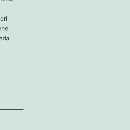
eri
ene
tada.