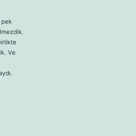
 pek
ilmezdik.
rlikte
ik. Ve
aydı.
AA!!!!!