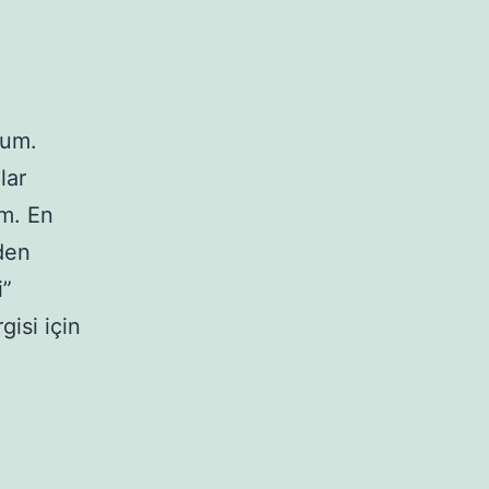
dum.
lar
im. En
den
i”
isi için