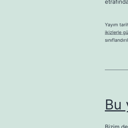
etrafınd
Yayım tari
ikizlerle g
sınıflandırı
Bu 
Bizim de