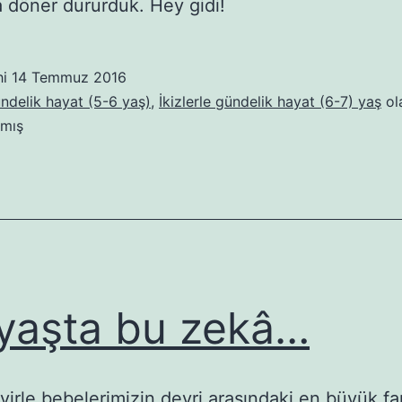
a döner dururduk. Hey gidi!
hi
14 Temmuz 2016
ündelik hayat (5-6 yaş)
,
İkizlerle gündelik hayat (6-7) yaş
ol
lmış
yaşta bu zekâ…
virle bebelerimizin devri arasındaki en büyük fa