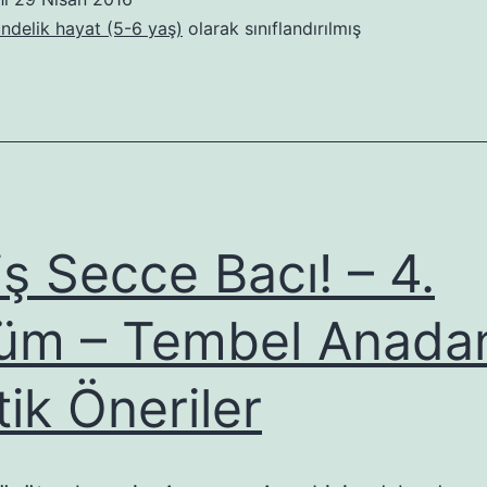
ündelik hayat (5-6 yaş)
olarak sınıflandırılmış
iş Secce Bacı! – 4.
üm – Tembel Anada
tik Öneriler