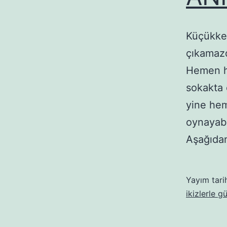
Küçükken
çıkamazd
Hemen he
sokakta 
yine hem
oynayabi
Aşağıda
Yayım tari
ikizlerle g