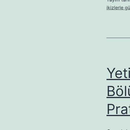
ikizlerle g
Yet
Böl
Pra