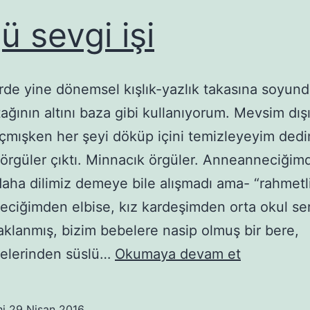
ü sevgi işi
de yine dönemsel kışlık-yazlık takasına soyun
tağının altını baza gibi kullanıyorum. Mevsim dışı
çmışken her şeyi döküp içini temizleyeyim ded
örgüler çıktı. Minnacık örgüler. Anneanneciğim
daha dilimiz demeye bile alışmadı ama- “rahmetl
ciğimden elbise, kız kardeşimden orta okul serg
aklanmış, bizim bebelere nasip olmuş bir bere,
Örgü
elerinden süslü…
Okumaya devam et
sevgi
işi
hi
29 Nisan 2016