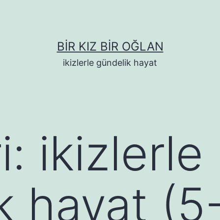
BIR KIZ BIR OĞLAN
ikizlerle gündelik hayat
i:
ikizlerle
k hayat (5