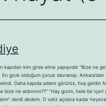
iye
 kapıdan kim girse eline yapışırdık “Bize ne get
y. En gıcık olduğum çocuk davranışı. Ankara’dan 
lirdi. Daha kapıda adamı görürüz, hoş geldin f
 bize ne aldııınnn??” “Hay gızım, hele bir içeri 
alım” derdi dedem. O valiz açılana kadar heyec