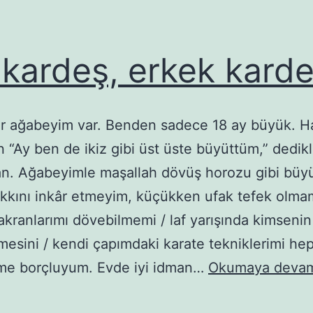
 kardeş, erkek kard
r ağabeyim var. Benden sadece 18 ay büyük. H
n “Ay ben de ikiz gibi üst üste büyüttüm,” dedikl
n. Ağabeyimle maşallah dövüş horozu gibi büy
kkını inkâr etmeyim, küçükken ufak tefek olm
kranlarımı dövebilmemi / laf yarışında kimsenin
sini / kendi çapımdaki karate tekniklerimi he
me borçluyum. Evde iyi idman…
Okumaya devam