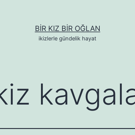
BIR KIZ BIR OĞLAN
ikizlerle gündelik hayat
kiz kavgala