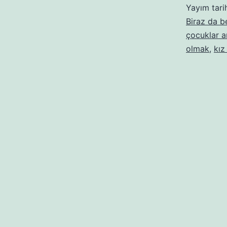
Yayım tari
Biraz da 
çocuklar ar
olmak
,
kız