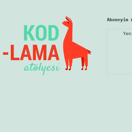
Aboneyim 
Yen