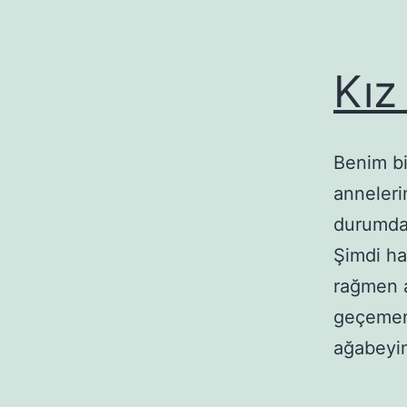
Kız
Benim bi
anneleri
durumda
Şimdi ha
rağmen a
geçememe
ağabeyi