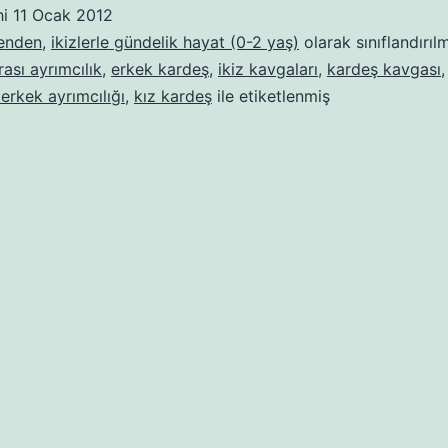
hi
11 Ocak 2012
benden
,
ikizlerle gündelik hayat (0-2 yaş)
olarak sınıflandırıl
ası ayrımcılık
,
erkek kardeş
,
ikiz kavgaları
,
kardeş kavgası
 erkek ayrımcılığı
,
kız kardeş
ile etiketlenmiş