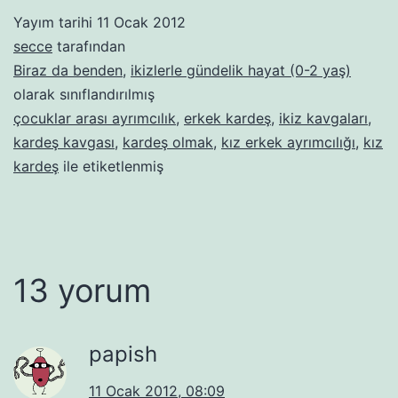
Yayım tarihi
11 Ocak 2012
secce
tarafından
Biraz da benden
,
ikizlerle gündelik hayat (0-2 yaş)
olarak sınıflandırılmış
çocuklar arası ayrımcılık
,
erkek kardeş
,
ikiz kavgaları
,
kardeş kavgası
,
kardeş olmak
,
kız erkek ayrımcılığı
,
kız
kardeş
ile etiketlenmiş
13 yorum
papish
11 Ocak 2012, 08:09