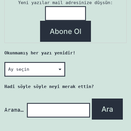
Yeni yazılar mail adresinize düşsün:
Okunmamış her yazı yenidir!
Okunmamış
her
yazı
Hadi söyle söyle neyi merak ettin?
yenidir!
Arama…