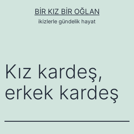
İçeriğe
BIR KIZ BIR OĞLAN
geç
ikizlerle gündelik hayat
Kız kardeş,
erkek kardeş