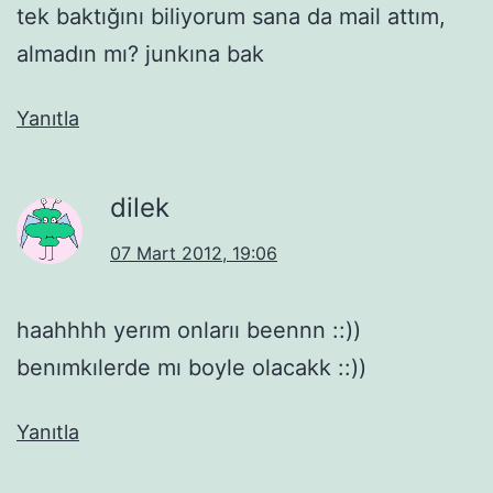
tek baktığını biliyorum sana da mail attım,
almadın mı? junkına bak
Yanıtla
dilek
07 Mart 2012, 19:06
haahhhh yerım onlarıı beennn ::))
benımkılerde mı boyle olacakk ::))
Yanıtla