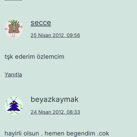
secce
25 Nisan 2012, 09:56
tşk ederim özlemcim
Yanıtla
beyazkaymak
24 Nisan 2012, 08:33
hayirli olsun . hemen begendim .cok