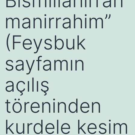
Bismillahirrah
manirrahim”
(Feysbuk
sayfamın
açılış
töreninden
kurdele kesim