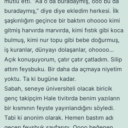
mutlu etti. “Aa o da buradaymış, ooo bu da
buradaymış,” diye diye ekledim herkesi. İlk
şaşkınlığım geçince bir baktım ohoooo kimi
gitmiş harvırda marvırda, kimi fıstık gibi koca
bulmuş, kimi nur topu gibi bebe doğurmuş,
iş kuranlar, dünyayı dolaşanlar, ohoooo…
Açık konuşuyorum, çatır çatır çatladım. Silip
attım feysbuku. Bir daha da açmaya niyetim
yoktu. Ta ki bugüne kadar.
Sabah, seneye üniversiteli olacak biricik
genç takipçim Hale tivitırda benim yazıların
bir kısmının feyste yayınlandığını söyledi.
Tabi ki anonim olarak. Hemen bastım adı
geçen feysbuk sayfasını. Oooo beğenen