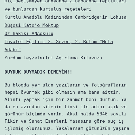
Hiç değişmeyen anneanne / babaanne replikleri
ve bunlardan kurtuluş reçeteleri
Kurtlu Anadolu Kadınından Cambridge’in Lohusa
Düşesi Kate’e Mektup
Öz hakiki ANAokulu
Tuvalet Eğitimi 2. Sezon, 2. Bölüm “Hela
Adabı”
Yurdum Teyzelerini Ağırlama Kılavuzu
DUYDUK DUYMADIK DEMEYİN!!
Bu blogda yer alan yazıların ve fotoğrafların
hepsi övünmek gibi olmasın ama bana aittir.
Alıntı yapmak için bir zahmet beni dürtün. Ya
da en azından sitenin linki ile adını açık ve
görünür biçimde verin. Aksi halde 5846 sayılı
Fikir ve Sanat Eserleri Yasasına göre suç iş
işlemiş olursunuz. Yakalarsam gözünüzün yaşına