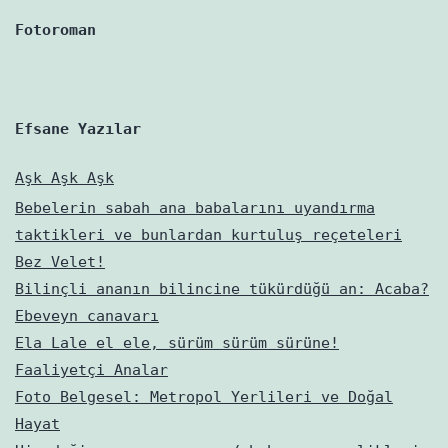
varmış?
Fotoroman
Efsane Yazılar
Aşk Aşk Aşk
Bebelerin sabah ana babalarını uyandırma
taktikleri ve bunlardan kurtuluş reçeteleri
Bez Velet!
Bilinçli ananın bilincine tükürdüğü an: Acaba?
Ebeveyn canavarı
Ela Lale el ele, sürüm sürüm sürüne!
Faaliyetçi Analar
Foto Belgesel: Metropol Yerlileri ve Doğal
Hayat