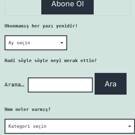
Okunmamış her yazı yenidir!
Okunmamış
her
yazı
Hadi söyle söyle neyi merak ettin?
yenidir!
Arama…
Hmm neler varmış?
Hmm
neler