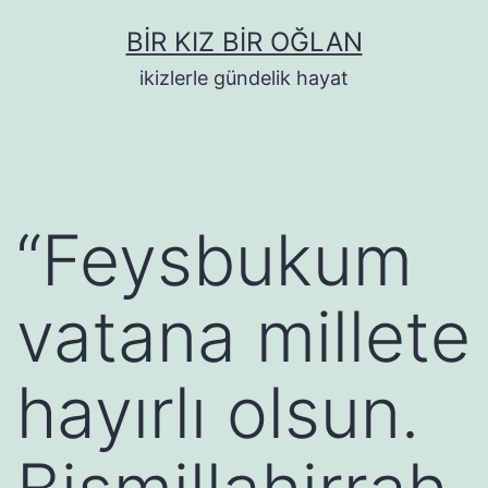
İçeriğe
BIR KIZ BIR OĞLAN
geç
ikizlerle gündelik hayat
“Feysbukum
vatana millete
hayırlı olsun.