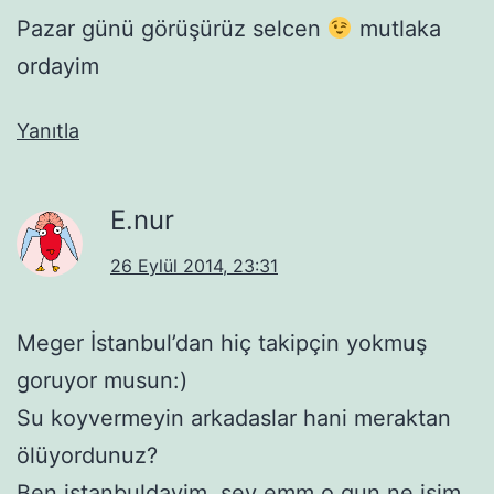
Pazar günü görüşürüz selcen
mutlaka
ordayim
Yanıtla
E.nur
26 Eylül 2014, 23:31
Meger İstanbul’dan hiç takipçin yokmuş
goruyor musun:)
Su koyvermeyin arkadaslar hani meraktan
ölüyordunuz?
Ben istanbuldayim, sey emm o gun ne isim