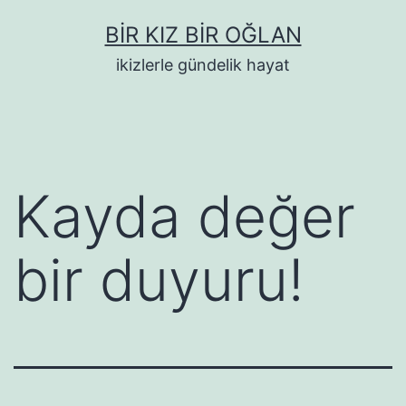
İçeriğe
BIR KIZ BIR OĞLAN
geç
ikizlerle gündelik hayat
Kayda değer
bir duyuru!