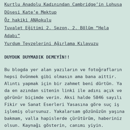
Kurtlu Anadolu Kadınından Cambridge’in Lohusa
Düşesi Kate’e Mektup
Öz hakiki ANAokulu
Tuvalet Eğitimi 2. Sezon, 2. Bölüm “Hela
Adabı”
Yurdum Teyzelerini Ağırlama Kılavuzu
DUYDUK DUYMADIK DEMEYİN!!
Bu blogda yer alan yazıların ve fotoğrafların
hepsi övünmek gibi olmasın ama bana aittir.
Alıntı yapmak için bir zahmet beni dürtün. Ya
da en azından sitenin linki ile adını açık ve
görünür biçimde verin. Aksi halde 5846 sayılı
Fikir ve Sanat Eserleri Yasasına göre suç iş
işlemiş olursunuz. Yakalarsam gözünüzün yaşına
bakmam, valla hapislerde çürütürüm, haberiniz
olsun. Kaynağı gösterin, canımı yiyin.