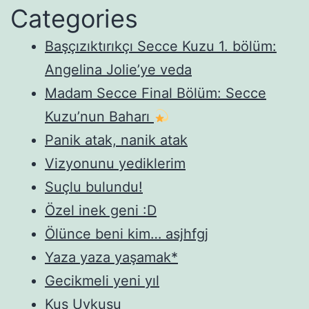
Categories
Başçızıktırıkçı Secce Kuzu 1. bölüm:
Angelina Jolie’ye veda
Madam Secce Final Bölüm: Secce
Kuzu’nun Baharı
Panik atak, nanik atak
Vizyonunu yediklerim
Suçlu bulundu!
Özel inek geni :D
Ölünce beni kim… asjhfgj
Yaza yaza yaşamak*
Gecikmeli yeni yıl
Kuş Uykusu