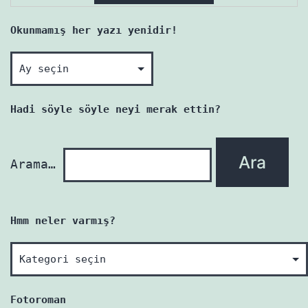
Okunmamış her yazı yenidir!
Okunmamış
her
yazı
Hadi söyle söyle neyi merak ettin?
yenidir!
Arama…
Hmm neler varmış?
Hmm
neler
varmış?
Fotoroman