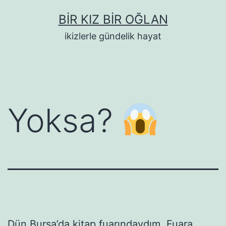
İçeriğe
BIR KIZ BIR OĞLAN
geç
ikizlerle gündelik hayat
Yoksa?
Dün Bursa’da kitap fuarındaydım. Fuara