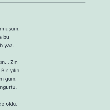
ğurmuşum.
a bu
ah yaa.
sın… Zın
Bin yılın
güm güm.
ungurtu.
 de oldu.