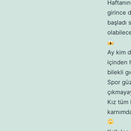
Haftanın
girince 
başladı 
olabilec
Ay kim d
içinden 
bilekli 
Spor güz
çıkmayay
Kız tüm 
karnımda