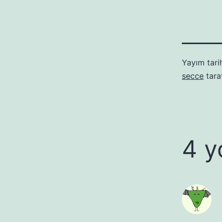
Yayım tari
secce
tara
4 y