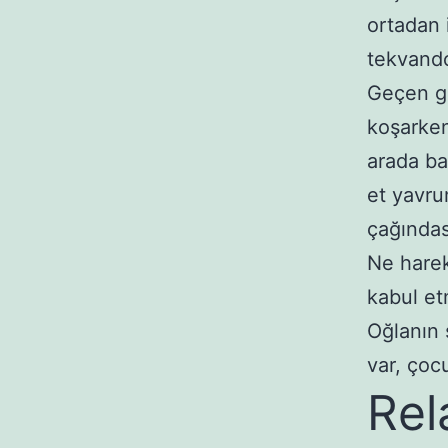
ortadan 
tekvando
Geçen gü
koşarken
arada ba
et yavru
çağındas
Ne harek
kabul et
Oğlanın 
var, ço
Rel