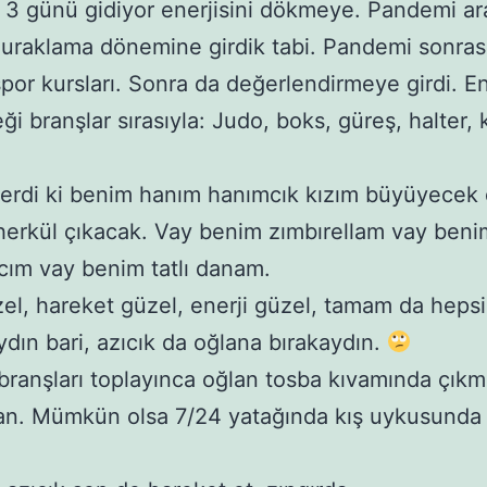
 3 günü gidiyor enerjisini dökmeye. Pandemi ar
duraklama dönemine girdik tabi. Pandemi sonrası
spor kursları. Sonra da değerlendirmeye girdi. En
eği branşlar sırasıyla: Judo, boks, güreş, halter,
erdi ki benim hanım hanımcık kızım büyüyecek
herkül çıkacak. Vay benim zımbırellam vay beni
gıcım vay benim tatlı danam.
el, hareket güzel, enerji güzel, tamam da hepsin
dın bari, azıcık da oğlana bırakaydın.
branşları toplayınca oğlan tosba kıvamında çıkm
n. Mümkün olsa 7/24 yatağında kış uykusunda 