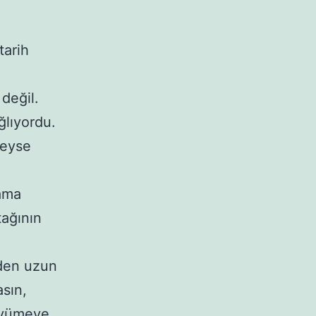
tarih
 değil.
ğlıyordu.
leyse
 ama
tağının
den uzun
asın,
büyümeye