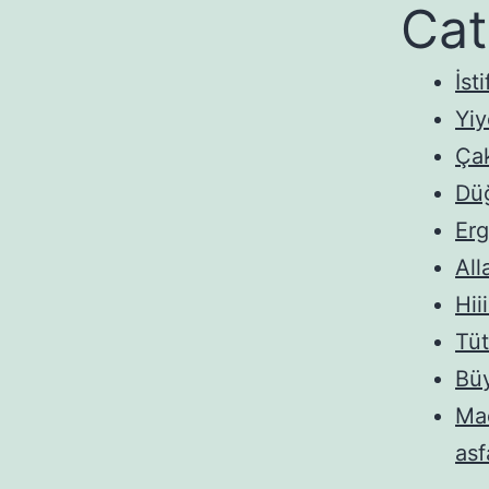
Cat
İsti
Yi
Ça
Dü
Erg
All
Hii
Tüt
Bü
Mad
asf