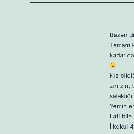
Bazen di
Tamam ka
kadar da 
Kız bild
zın zın,
salaklığ
Yemin ed
Lafi bile
İlkokul 4