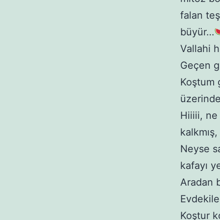
falan te
büyür…
Vallahi hi
Geçen gü
Koştum 
üzerinde
Hiiiii, 
kalkmış, 
Neyse sa
kafayı ye
Aradan b
Evdekiler
Koştur k