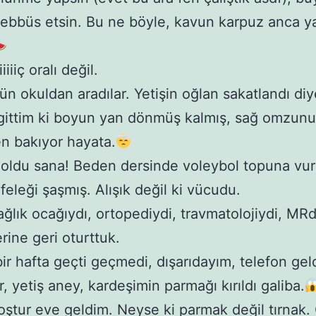
şebbüs etsin. Bu ne böyle, kavun karpuz anca y
iiiiç oralı değil.
n okuldan aradılar. Yetişin oğlan sakatlandı di
gittim ki boyun yan dönmüş kalmış, sağ omzun
n bakıyor hayata.
ne oldu sana! Beden dersinde voleybol topuna v
feleği şaşmış. Alışık değil ki vücudu.
ğlık ocağıydı, ortopediydi, travmatolojiydi, MR
rine geri oturttuk.
ir hafta geçti geçmedi, dışarıdayım, telefon geld
, yetiş aney, kardeşimin parmağı kırıldı galiba.
oştur eve geldim. Neyse ki parmak değil tırnak. 