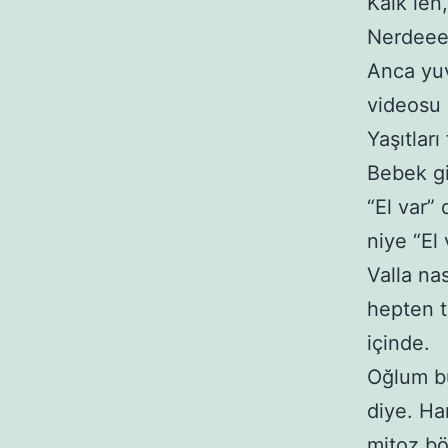
Kalk len
Nerdeee
Anca yuv
videosu 
Yaşıtları
Bebek gi
“El var”
niye “El 
Valla na
hepten t
içinde.
Oğlum b
diye. Ha
mitoz bö