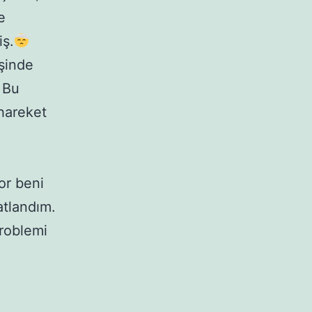
e
iş.
şinde
 Bu
hareket
or beni
atlandım.
problemi