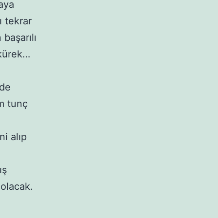
aya
 tekrar
 başarılı
 kürek…
 de
m tunç
i alıp
ış
olacak.