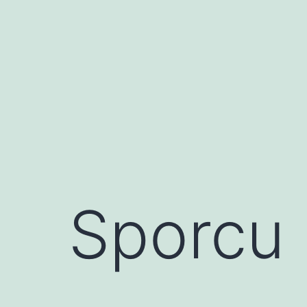
İçeriğe
geç
Sporcu 