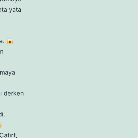
ata yata
ye.
un
urmaya
dı derken
i.
Çatırt,