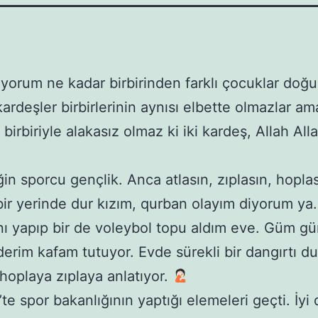
yorum ne kadar birbirinden farklı çocuklar do
rdeşler birbirlerinin aynısı elbette olmazlar am
birbiriyle alakasız olmaz ki iki kardeş, Allah All
iğin sporcu gençlik. Anca atlasın, zıplasın, hopla
 bir yerinde dur kızım, qurban olayım diyorum ya. 
ını yapıp bir de voleybol topu aldım eve. Güm 
erim kafam tutuyor. Evde sürekli bir dangırtı d
 hoplaya zıplaya anlatıyor.
’te spor bakanlığının yaptığı elemeleri geçti. İyi