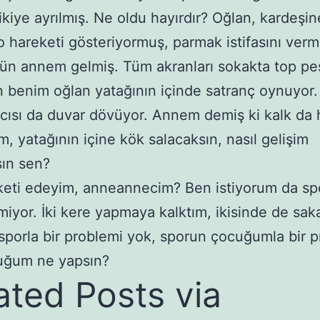
ikiye ayrılmış. Ne oldu hayırdır? Oğlan, kardeşin
 hareketi gösteriyormuş, parmak istifasını verm
n annem gelmiş. Tüm akranları sokakta top pe
 benim oğlan yatağının içinde satranç oynuyor.
cısı da duvar dövüyor. Annem demiş ki kalk da 
m, yatağının içine kök salacaksın, nasıl gelişim
ın sen?
eti edeyim, anneannecim? Ben istiyorum da sp
miyor. İki kere yapmaya kalktım, ikisinde de sak
sporla bir problemi yok, sporun çocuğumla bir 
cuğum ne yapsın?
ated Posts via