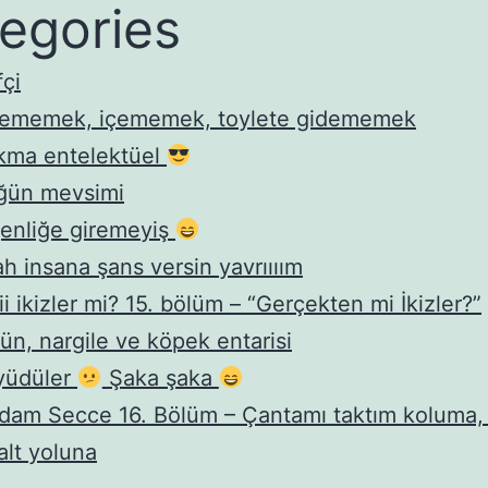
egories
fçi
yememek, içememek, toylete gidememek
kma entelektüel
ğün mevsimi
enliğe giremeyiş
ah insana şans versin yavrıııım
iii ikizler mi? 15. bölüm – “Gerçekten mi İkizler?”
ün, nargile ve köpek entarisi
yüdüler
Şaka şaka
am Secce 16. Bölüm – Çantamı taktım koluma, 
alt yoluna