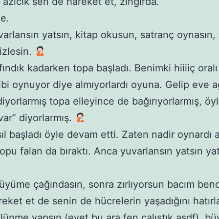
, azıcık sen de hareket et, zıngırda.
e.
arlansın yatsın, kitap okusun, satranç oynasın, 
izlesin.
 fındık kadarken topa başladı. Benimki hiiiiç oralı
bi oynuyor diye almıyorlardı oyuna. Gelip eve a
 diyorlarmış topa elleyince de bağırıyorlarmış, öy
var” diyorlarmış.
sıl başladı öyle devam etti. Zaten nadir oynardı
opu falan da bıraktı. Anca yuvarlansın yatsın ya
üyüme çağındasın, sonra zırlıyorsun bacım ben
reket et de senin de hücrelerin yaşadığını hatırl
lünme yapsın (evet bu ara fen çalıştık asdf), 