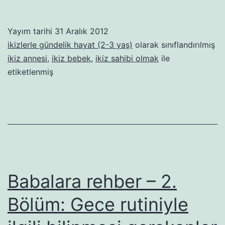
kadaaaar
da
Yayım tarihi
31 Aralık 2012
güzelmiş!
ikizlerle gündelik hayat (2-3 yaş)
olarak sınıflandırılmış
ikiz annesi
,
ikiz bebek
,
ikiz sahibi olmak
ile
etiketlenmiş
Babalara rehber – 2.
Bölüm: Gece rutiniyle