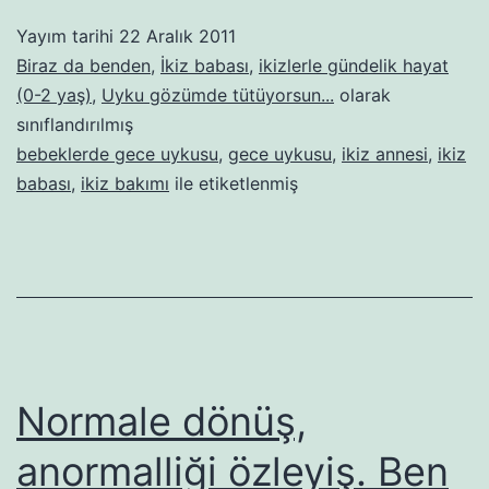
gelen
Yayım tarihi
22 Aralık 2011
mutluluk
Biraz da benden
,
İkiz babası
,
ikizlerle gündelik hayat
(0-2 yaş)
,
Uyku gözümde tütüyorsun...
olarak
sınıflandırılmış
bebeklerde gece uykusu
,
gece uykusu
,
ikiz annesi
,
ikiz
babası
,
ikiz bakımı
ile etiketlenmiş
Normale dönüş,
anormalliği özleyiş. Ben