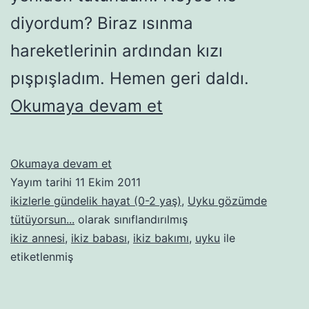
diyordum? Biraz ısınma
hareketlerinin ardından kızı
pışpışladım. Hemen geri daldı.
Sıradan
Okumaya devam et
bir
gecenin
Sıradan
Okumaya devam et
bir
Yayım tarihi
11 Ekim 2011
ardından…
gecenin
ikizlerle gündelik hayat (0-2 yaş)
,
Uyku gözümde
ardından…
tütüyorsun...
olarak sınıflandırılmış
ikiz annesi
,
ikiz babası
,
ikiz bakımı
,
uyku
ile
etiketlenmiş