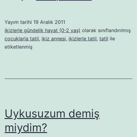
dönüş,
anormalliği
Yayım tarihi
19 Aralık 2011
özleyiş.
ikizlerle gündelik hayat (0-2 yaş)
olarak sınıflandırılmış
Ben
çocuklarla tatil
,
ikiz annesi
,
ikizlerle tatil
,
tatil
ile
etiketlenmiş
normal
miyim?
Uykusuzum demiş
miydim?