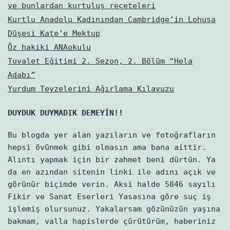
ve bunlardan kurtuluş reçeteleri
Kurtlu Anadolu Kadınından Cambridge’in Lohusa
Düşesi Kate’e Mektup
Öz hakiki ANAokulu
Tuvalet Eğitimi 2. Sezon, 2. Bölüm “Hela
Adabı”
Yurdum Teyzelerini Ağırlama Kılavuzu
DUYDUK DUYMADIK DEMEYİN!!
Bu blogda yer alan yazıların ve fotoğrafların
hepsi övünmek gibi olmasın ama bana aittir.
Alıntı yapmak için bir zahmet beni dürtün. Ya
da en azından sitenin linki ile adını açık ve
görünür biçimde verin. Aksi halde 5846 sayılı
Fikir ve Sanat Eserleri Yasasına göre suç iş
işlemiş olursunuz. Yakalarsam gözünüzün yaşına
bakmam, valla hapislerde çürütürüm, haberiniz