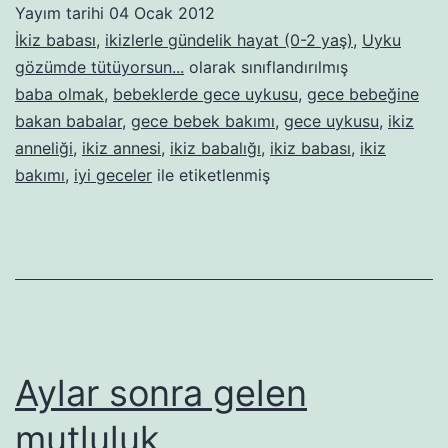
Yayım tarihi
04 Ocak 2012
2.
İkiz babası
,
ikizlerle gündelik hayat (0-2 yaş)
,
Uyku
Bölüm:
gözümde tütüyorsun...
olarak sınıflandırılmış
baba olmak
,
bebeklerde gece uykusu
,
gece bebeğine
Gece
bakan babalar
,
gece bebek bakımı
,
gece uykusu
,
ikiz
rutiniyle
anneliği
,
ikiz annesi
,
ikiz babalığı
,
ikiz babası
,
ikiz
ilgili
bakımı
,
iyi geceler
ile etiketlenmiş
bilinmes
gereken
Aylar sonra gelen
mutluluk