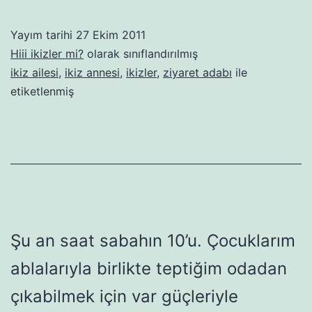
ailesini
ziyaret
Yayım tarihi
27 Ekim 2011
edecekler
Hiii ikizler mi?
olarak sınıflandırılmış
aman
ikiz ailesi
,
ikiz annesi
,
ikizler
,
ziyaret adabı
ile
etiketlenmiş
ha
dikkat!
Şu an saat sabahın 10’u. Çocuklarım
ablalarıyla birlikte teptiğim odadan
çıkabilmek için var güçleriyle