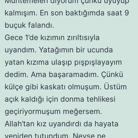
Muhtemelen diyorum çünkü uyuyup
kalmışım. En son baktığımda saat 9
buçuk falandı.
Gece 1’de kızımın zırıltısıyla
uyandım. Yatağımın bir ucunda
yatan kızıma ulaşıp pışpışlayayım
dedim. Ama başaramadım. Çünkü
külçe gibi kaskatı olmuşum. Üstüm
açık kaldığı için donma tehlikesi
geçiriyormuşum meğersem.
Allah’tan kız uyandırdı da hayata
yeniden tutundum. Neyse ne