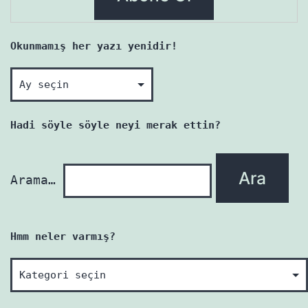
Okunmamış her yazı yenidir!
Okunmamış
her
yazı
Hadi söyle söyle neyi merak ettin?
yenidir!
Arama…
Hmm neler varmış?
Hmm
neler