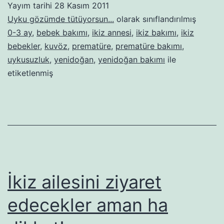
Yayım tarihi
28 Kasım 2011
Uyku gözümde tütüyorsun...
olarak sınıflandırılmış
0-3 ay
,
bebek bakımı
,
ikiz annesi
,
ikiz bakımı
,
ikiz
bebekler
,
kuvöz
,
prematüre
,
prematüre bakımı
,
uykusuzluk
,
yenidoğan
,
yenidoğan bakımı
ile
etiketlenmiş
İkiz ailesini ziyaret
edecekler aman ha