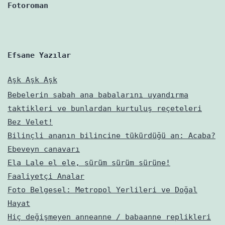
varmış?
Fotoroman
Efsane Yazılar
Aşk Aşk Aşk
Bebelerin sabah ana babalarını uyandırma
taktikleri ve bunlardan kurtuluş reçeteleri
Bez Velet!
Bilinçli ananın bilincine tükürdüğü an: Acaba?
Ebeveyn canavarı
Ela Lale el ele, sürüm sürüm sürüne!
Faaliyetçi Analar
Foto Belgesel: Metropol Yerlileri ve Doğal
Hayat
Hiç değişmeyen anneanne / babaanne replikleri