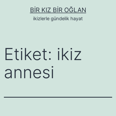
İçeriğe
BIR KIZ BIR OĞLAN
geç
ikizlerle gündelik hayat
Etiket:
ikiz
annesi