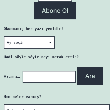
Okunmamış her yazı yenidir!
Okunmamış
her
yazı
Hadi söyle söyle neyi merak ettin?
yenidir!
Arama…
Hmm neler varmış?
Hmm