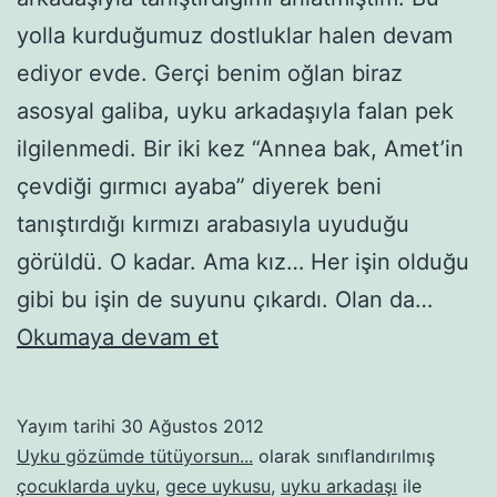
yolla kurduğumuz dostluklar halen devam
ediyor evde. Gerçi benim oğlan biraz
asosyal galiba, uyku arkadaşıyla falan pek
ilgilenmedi. Bir iki kez “Annea bak, Amet’in
çevdiği gırmıcı ayaba” diyerek beni
tanıştırdığı kırmızı arabasıyla uyuduğu
görüldü. O kadar. Ama kız… Her işin olduğu
gibi bu işin de suyunu çıkardı. Olan da…
Uyku
Okumaya devam et
Mürettebatı
Yayım tarihi
30 Ağustos 2012
Uyku gözümde tütüyorsun...
olarak sınıflandırılmış
çocuklarda uyku
,
gece uykusu
,
uyku arkadaşı
ile