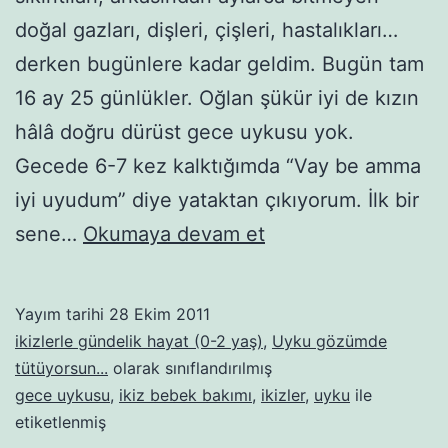
doğal gazları, dişleri, çişleri, hastalıkları…
derken bugünlere kadar geldim. Bugün tam
16 ay 25 günlükler. Oğlan şükür iyi de kızın
hâlâ doğru dürüst gece uykusu yok.
Gecede 6-7 kez kalktığımda “Vay be amma
iyi uyudum” diye yataktan çıkıyorum. İlk bir
Yoo
sene…
Okumaya devam et
delirmedim,
sadece
Yayım tarihi
28 Ekim 2011
uykusuzum
ikizlerle gündelik hayat (0-2 yaş)
,
Uyku gözümde
tütüyorsun...
olarak sınıflandırılmış
gece uykusu
,
ikiz bebek bakımı
,
ikizler
,
uyku
ile
etiketlenmiş