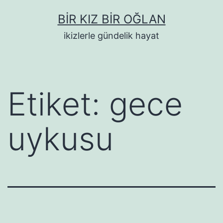
İçeriğe
BIR KIZ BIR OĞLAN
geç
ikizlerle gündelik hayat
Etiket:
gece
uykusu