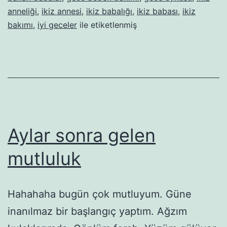
rutiniyle
anneliği
,
ikiz annesi
,
ikiz babalığı
,
ikiz babası
,
ikiz
ilgili
bakımı
,
iyi geceler
ile etiketlenmiş
bilinmes
gereken
Aylar sonra gelen
mutluluk
Hahahaha bugün çok mutluyum. Güne
inanılmaz bir başlangıç yaptım. Ağzım