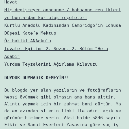
Hayat
Hiç değişmeyen anneanne / babaanne replikleri
ve bunlardan kurtuluş reçeteleri
Kurtlu Anadolu Kadınından Cambridge’in Lohusa
Düşesi Kate’e Mektup
Öz hakiki ANAokulu
Tuvalet Eğitimi 2. Sezon, 2. Bölüm “Hela
Adabı”
Yurdum Teyzelerini Ağırlama Kılavuzu
DUYDUK DUYMADIK DEMEYİN!!
Bu blogda yer alan yazıların ve fotoğrafların
hepsi övünmek gibi olmasın ama bana aittir.
Alıntı yapmak için bir zahmet beni dürtün. Ya
da en azından sitenin linki ile adını açık ve
görünür biçimde verin. Aksi halde 5846 sayılı
Fikir ve Sanat Eserleri Yasasına göre suç iş