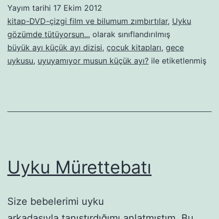
ol
Yayım tarihi
17 Ekim 2012
kitap-DVD-çizgi film ve bilumum zımbırtılar
,
Uyku
gözümde tütüyorsun...
olarak sınıflandırılmış
büyük ayı küçük ayı dizisi
,
çocuk kitapları
,
gece
uykusu
,
uyuyamıyor musun küçük ayı?
ile etiketlenmiş
Uyku Mürettebatı
Size bebelerimi uyku
arkadaşıyla tanıştırdığımı anlatmıştım. Bu