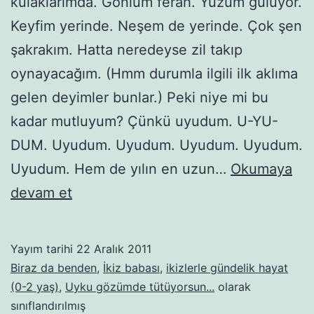
kulaklarımda. Gönlüm ferah. Yüzüm gülüyor.
Keyfim yerinde. Neşem de yerinde. Çok şen
şakrakım. Hatta neredeyse zil takıp
oynayacağım. (Hmm durumla ilgili ilk aklıma
gelen deyimler bunlar.) Peki niye mi bu
kadar mutluyum? Çünkü uyudum. U-YU-
DUM. Uyudum. Uyudum. Uyudum. Uyudum.
Uyudum. Hem de yılın en uzun…
Okumaya
Aylar
devam et
sonra
gelen
Yayım tarihi
22 Aralık 2011
mutluluk
Biraz da benden
,
İkiz babası
,
ikizlerle gündelik hayat
(0-2 yaş)
,
Uyku gözümde tütüyorsun...
olarak
sınıflandırılmış