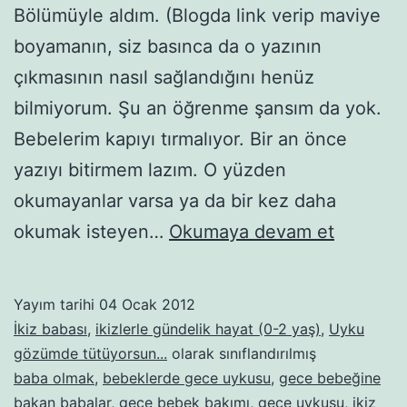
Bölümüyle aldım. (Blogda link verip maviye
boyamanın, siz basınca da o yazının
çıkmasının nasıl sağlandığını henüz
bilmiyorum. Şu an öğrenme şansım da yok.
Bebelerim kapıyı tırmalıyor. Bir an önce
yazıyı bitirmem lazım. O yüzden
okumayanlar varsa ya da bir kez daha
Babalara
okumak isteyen…
Okumaya devam et
rehber
–
Yayım tarihi
04 Ocak 2012
2.
İkiz babası
,
ikizlerle gündelik hayat (0-2 yaş)
,
Uyku
Bölüm:
gözümde tütüyorsun...
olarak sınıflandırılmış
baba olmak
,
bebeklerde gece uykusu
,
gece bebeğine
Gece
bakan babalar
,
gece bebek bakımı
,
gece uykusu
,
ikiz