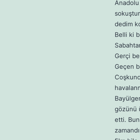
Anadolu 
sokuştur
dedim ko
Belli ki 
Sabahtan
Gerçi ben
Geçen bi
Coşkunde
havalanm
Bayülgen
gözünü ü
etti. Bu
zamandır