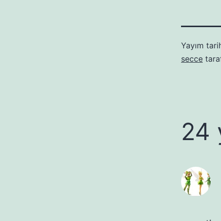
Yayım tari
secce
tara
24 