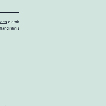
nden
olarak
ıflandırılmış