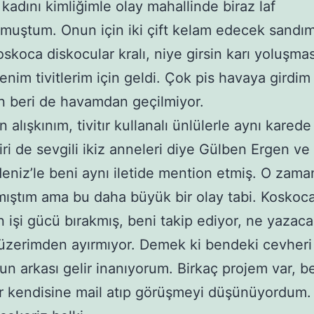
kadını kimliğimle olay mahallinde biraz laf
muştum. Onun için iki çift kelam edecek sandı
skoca diskocular kralı, niye girsin karı yoluşmas
benim tivitlerim için geldi. Çok pis havaya girdim 
 beri de havamdan geçilmiyor.
 alışkınım, tivitır kullanalı ünlülerle aynı kared
ri de sevgili ikiz anneleri diye Gülben Ergen ve
niz’le beni aynı iletide mention etmiş. O zama
ıştım ama bu daha büyük bir olay tabi. Koskoc
 işi gücü bırakmış, beni takip ediyor, ne yazac
zerimden ayırmıyor. Demek ki bendeki cevheri 
nun arkası gelir inanıyorum. Birkaç projem var, 
 kendisine mail atıp görüşmeyi düşünüyordum. B