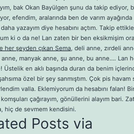
yım, bak Okan Bayülgen şunu da takip ediyor, 
iyor, efendim, aralarında ben de varım ayağında 
 daha yazayım diye hesabını açtım. Takip ettikle
um ki o da ne! Lan zaten bir ben eksikmişim or
le her şeyden çıkan Sema
, deli anne, zırdeli ann
t anne, manyak anne, şu anne, bu anne…. Lan h
! Üstelik en aklı başında duran da benim içleri
şahsıma özel bir şey sanmıştım. Çok pis havam
rlendim valla. Eklemiyorum da hesabını falan! Bir
komşuları çağırayım, gönüllerini alayım bari. Zat
, hiç de sevmem kendisini.
ated Posts via