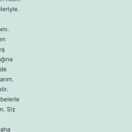
eriyle.
ını.
en
ış
ağına
 de
parım.
lir.
belerle
m. Siz
daha