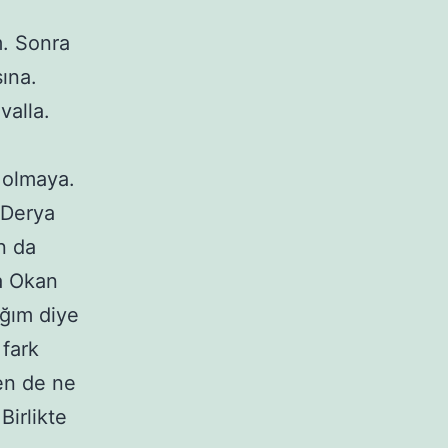
m. Sonra
ına.
valla.
e olmaya.
 Derya
n da
a Okan
ağım diye
fark
ben de ne
irlikte