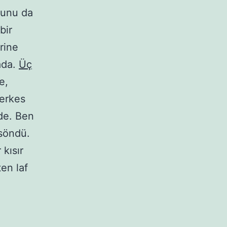
bunu da
bir
rine
ada.
Üç
e,
erkes
nde. Ben
 söndü.
 kısır
en laf