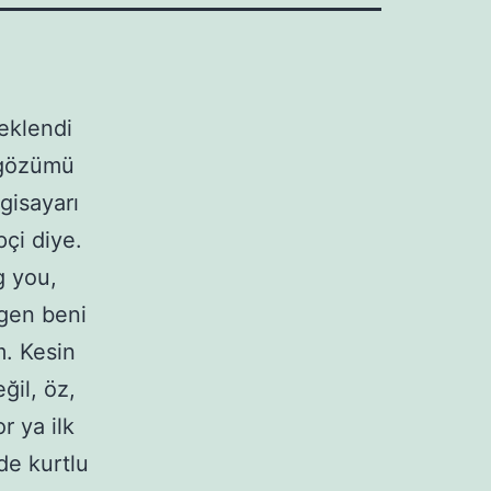
eklendi
 gözümü
lgisayarı
pçi diye.
g you,
lgen beni
m. Kesin
il, öz,
r ya ilk
de kurtlu