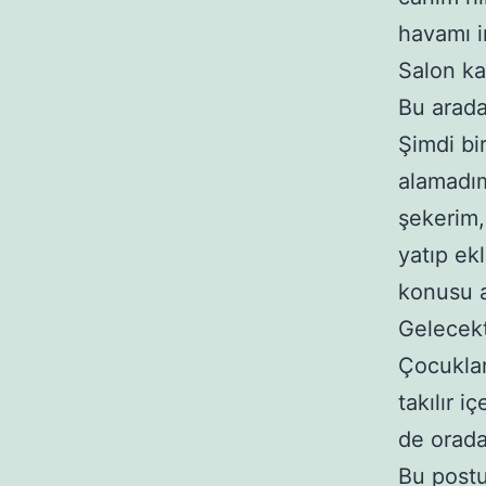
havamı i
Salon ka
Bu arada
Şimdi bi
alamadım
şekerim,
yatıp ek
konusu a
Gelecekt
Çocuklar
takılır 
de orada
Bu postu