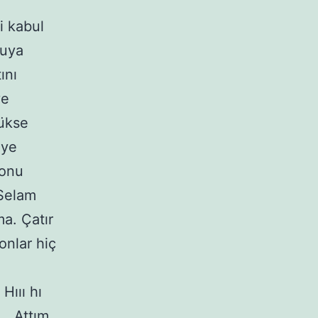
i kabul
şuya
ını
ye
sükse
iye
Konu
 Selam
a. Çatır
onlar hiç
Hııı hı
i… Attım