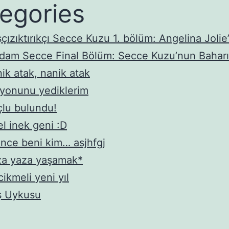
egories
çızıktırıkçı Secce Kuzu 1. bölüm: Angelina Joli
dam Secce Final Bölüm: Secce Kuzu’nun Bahar
ik atak, nanik atak
yonunu yediklerim
lu bulundu!
l inek geni :D
nce beni kim… asjhfgj
za yaza yaşamak*
ikmeli yeni yıl
ş Uykusu