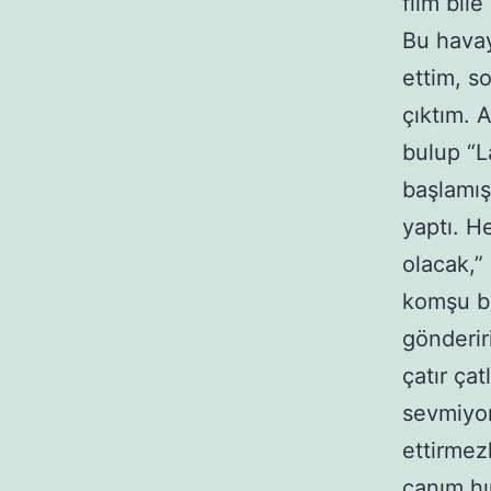
film bile
Bu havay
ettim, s
çıktım. A
bulup “L
başlamış
yaptı. H
olacak,”
komşu bir
gönderir
çatır çat
sevmiyor
ettirmez
canım hı