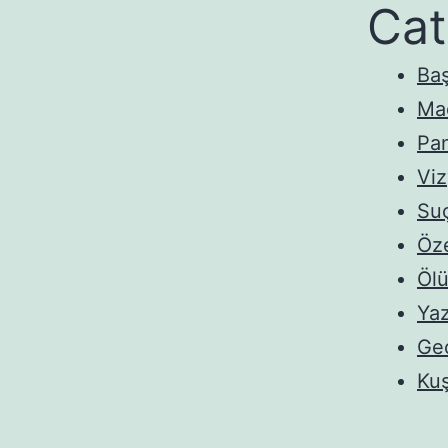
Cat
Baş
Ma
Pan
Viz
Suç
Öze
Ölü
Ya
Gec
Ku