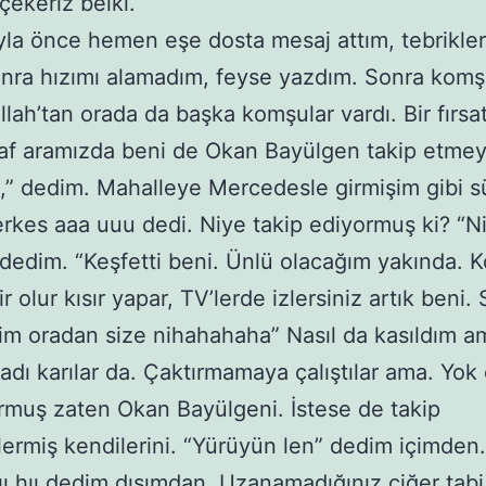
 çekeriz belki.
la önce hemen eşe dosta mesaj attım, tebrikler
onra hızımı alamadım, feyse yazdım. Sonra kom
llah’tan orada da başka komşular vardı. Bir fırsat
af aramızda beni de Okan Bayülgen takip etme
,” dedim. Mahalleye Mercedesle girmişim gibi 
erkes aaa uuu dedi. Niye takip ediyormuş ki? “N
 dedim. “Keşfetti beni. Ünlü olacağım yakında. 
 olur kısır yapar, TV’lerde izlersiniz artık beni.
im oradan size nihahahaha” Nasıl da kasıldım am
ladı karılar da. Çaktırmamaya çalıştılar ama. Yok 
muş zaten Okan Bayülgeni. İstese de takip
lermiş kendilerini. “Yürüyün len” dedim içimden. 
ıı hıı dedim dışımdan. Uzanamadığınız ciğer tab