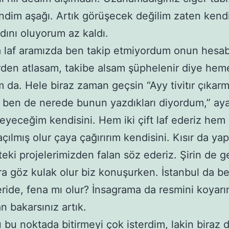
ndim aşağı. Artık görüşecek değilim zaten kendil
dını oluyorum az kaldı.
 laf aramızda ben takip etmiyordum onun hesab
rden atlasam, takibe alsam şüphelenir diye hem
 da. Hele biraz zaman geçsin “Ayy tivitır çıkarm
 ben de nerede bunun yazdıkları diyordum,” ay
leyeceğim kendisini. Hem iki çift laf ederiz hem
çılmış olur çaya çağırırım kendisini. Kısır da ya
eki projelerimizden falan söz ederiz. Şirin de ge
a göz kulak olur biz konuşurken. İstanbul da be
içeride, fena mı olur? İnsagrama da resmini koyarı
n bakarsınız artık.
 bu noktada bitirmeyi çok isterdim, lakin biraz 