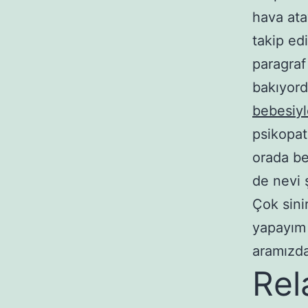
hava ata
takip ed
paragraf
bakıyord
bebesiy
psikopa
orada be
de nevi 
Çok sini
yapayım 
aramızda
Rel