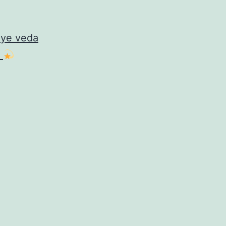
e’ye veda
ı