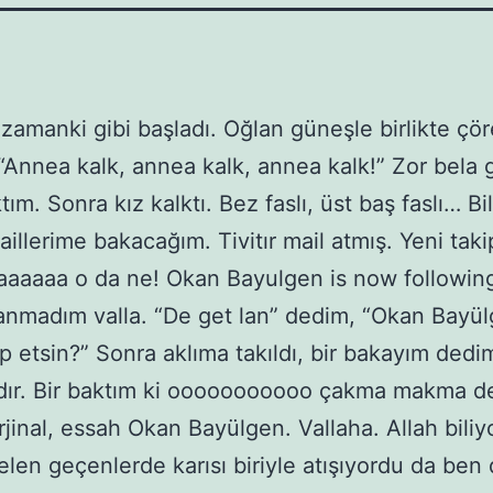
zamanki gibi başladı. Oğlan güneşle birlikte çör
“Annea kalk, annea kalk, annea kalk!” Zor bela
tım. Sonra kız kalktı. Bez faslı, üst baş faslı… Bi
aillerime bakacağım. Tivitır mail atmış. Yeni taki
aaaaaa o da ne! Okan Bayulgen is now followin
nanmadım valla. “De get lan” dedim, “Okan Bayü
ip etsin?” Sonra aklıma takıldı, bir bakayım dedi
ır. Bir baktım ki ooooooooooo çakma makma değ
rjinal, essah Okan Bayülgen. Vallaha. Allah biliyo
elen geçenlerde karısı biriyle atışıyordu da ben 