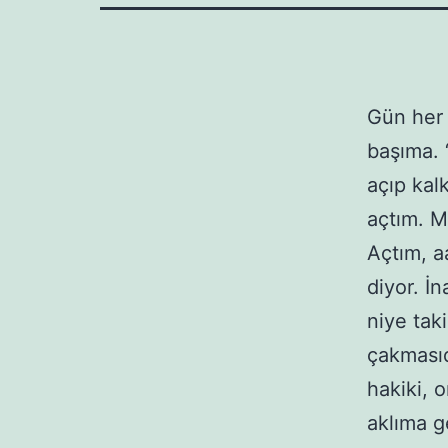
Gün her 
başıma. 
açıp kalk
açtım. M
Açtım, a
diyor. İ
niye tak
çakmasıd
hakiki, o
aklıma g