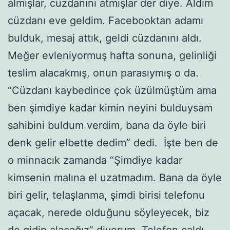
almışlar, cüzdanını atmışlar der diye. Aldım
cüzdanı eve geldim. Facebooktan adamı
bulduk, mesaj attık, geldi cüzdanını aldı.
Meğer evleniyormuş hafta sonuna, gelinliği
teslim alacakmış, onun parasıymış o da.
“Cüzdanı kaybedince çok üzülmüştüm ama
ben şimdiye kadar kimin neyini bulduysam
sahibini buldum verdim, bana da öyle biri
denk gelir elbette dedim” dedi. İşte ben de
o minnacık zamanda “Şimdiye kadar
kimsenin malına el uzatmadım. Bana da öyle
biri gelir, telaşlanma, şimdi birisi telefonu
açacak, nerede olduğunu söyleyecek, biz
de gidip alacağız” diyorum. Telefon çaldı,