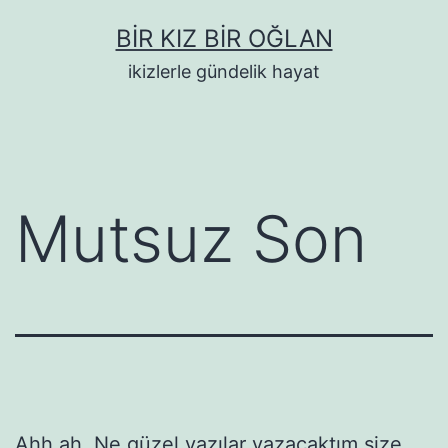
İçeriğe
BIR KIZ BIR OĞLAN
geç
ikizlerle gündelik hayat
Mutsuz Son
Ahh ah. Ne güzel yazılar yazacaktım size.