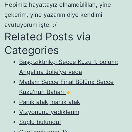
Hepimiz hayattayız elhamdülillah, yine
çekerim, yine yazarım diye kendimi
avutuyorum işte. :/
Related Posts via
Categories
Başçızıktırıkçı Secce Kuzu 1. bölüm:
Angelina Jolie’ye veda
Madam Secce Final Bölüm: Secce
Kuzu’nun Baharı
Panik atak, nanik atak
Vizyonunu yediklerim
Suçlu bulundu!
Özel inek geni :D