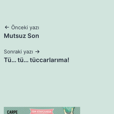
Yazı
Önceki yazı
Mutsuz Son
gezinmesi
Sonraki yazı
Tü… tü… tüccarlarıma!