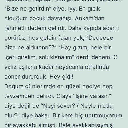
“Bize ne getirdin” diye. Iyy. En gıcık
olduğum çocuk davranışı. Ankara’dan
rahmetli dedem gelirdi. Daha kapıda adamı
görürüz, hoş geldin falan yok; “Dedeeee
bize ne aldııınnn??” “Hay gızım, hele bir
içeri girelim, soluklanalım” derdi dedem. O
valiz açılana kadar heyecanla etrafında
döner dururduk. Hey gidi!
Doğum günlerimde en güzel hediye hep
teyzemden gelirdi. Olaya “İşine yarasın”
diye değil de “Neyi sever? / Neyle mutlu
olur?” diye bakar. Bir kere hiç unutmuyorum
bir ayakkabı almıştı. Bale ayakkabısıymış