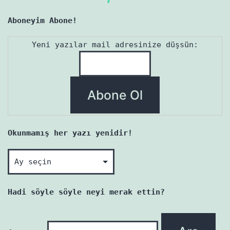
Aboneyim Abone!
Yeni yazılar mail adresinize düşsün:
Okunmamış her yazı yenidir!
Okunmamış
her
yazı
Hadi söyle söyle neyi merak ettin?
yenidir!