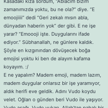
Kasadaki kıza sordum, “Ablacım bizim
zamanımızda yoktu, bu ne ola?” diye. “E
emoojiiii” dedi “Geri zekalı mısın abla,
dünyadan haberin yok” der gibi. E ne işe
yarar? “Emoooji işte. Duygularını ifade
ediyor.” Sübhanallah, ne günlere kaldık.
Şöyle en kızgınından dövüşecek boğa
emojisi yoktu ki ben de alayım kafama
koyayım. :/
E ne yapalım? Madem emoji, madem lazım,
madem duygular onlarsız bir işe yaramıyor,
aldık herifi eve geldik. Adını Vudo koydu
velet. Oğlan o günden beri Vudo ile yaşıyor.
Vudo aşağı, Vudo yukarı. Allah’tan pahalı bir