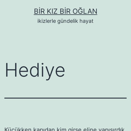
İçeriğe
BIR KIZ BIR OĞLAN
geç
ikizlerle gündelik hayat
Hediye
Küçükken kapıdan kim girse eline yapışırdık