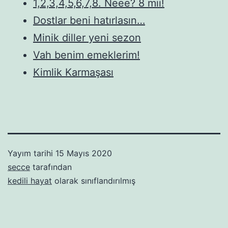
1,2,3,4,5,6,7,8. Neee? 8 mii!
Dostlar beni hatırlasın…
Minik diller yeni sezon
Vah benim emeklerim!
Kimlik Karmaşası
Yayım tarihi
15 Mayıs 2020
secce
tarafından
kedili hayat
olarak sınıflandırılmış