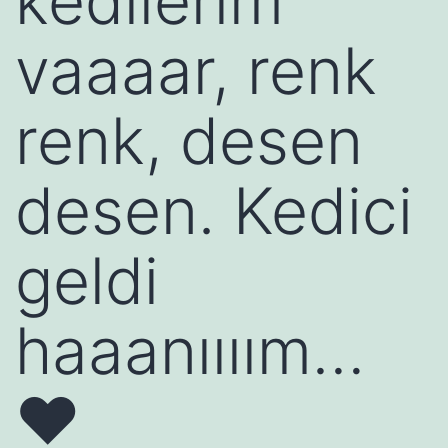
kedilerim
vaaaar, renk
renk, desen
desen. Kedici
geldi
haaanıııım…
♥️