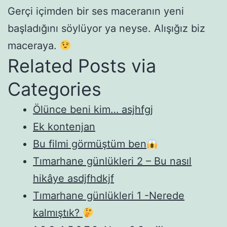
Gerçi içimden bir ses maceranın yeni
başladığını söylüyor ya neyse. Alışığız biz
maceraya.
Related Posts via
Categories
Ölünce beni kim… asjhfgj
Ek kontenjan
Bu filmi görmüştüm ben
Tımarhane günlükleri 2 – Bu nasıl
hikâye asdjfhdkjf
Tımarhane günlükleri 1 -Nerede
kalmıştık?