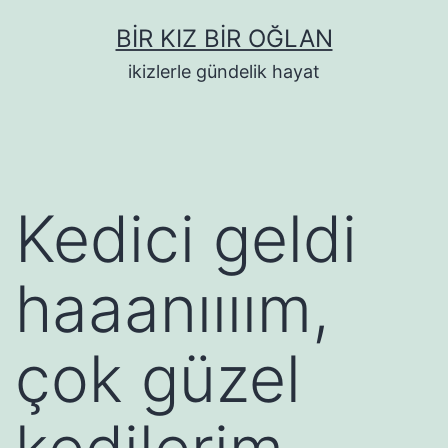
İçeriğe
BIR KIZ BIR OĞLAN
geç
ikizlerle gündelik hayat
Kedici geldi
haaanıııım,
çok güzel