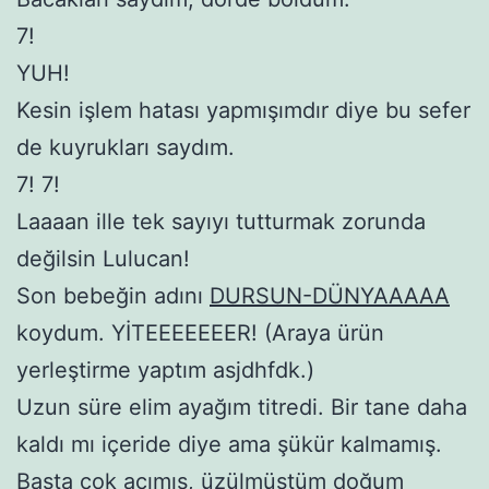
7!
YUH!
Kesin işlem hatası yapmışımdır diye bu sefer
de kuyrukları saydım.
7! 7!
Laaaan ille tek sayıyı tutturmak zorunda
değilsin Lulucan!
Son bebeğin adını
DURSUN-DÜNYAAAAA
koydum. YİTEEEEEEER! (Araya ürün
yerleştirme yaptım asjdhfdk.)
Uzun süre elim ayağım titredi. Bir tane daha
kaldı mı içeride diye ama şükür kalmamış.
Başta çok acımış, üzülmüştüm doğum