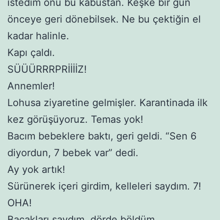
istedim onu bu kâbustan. Keşke bir gün
önceye geri dönebilsek. Ne bu çektiğin el
kadar halinle.
Kapı çaldı.
SÜÜÜRRRPRİİİİZ!
Annemler!
Lohusa ziyaretine gelmişler. Karantinada ilk
kez görüşüyoruz. Temas yok!
Bacım bebeklere baktı, geri geldi. “Sen 6
diyordun, 7 bebek var” dedi.
Ay yok artık!
Sürünerek içeri girdim, kelleleri saydım. 7!
OHA!
Bacakları saydım, dörde böldüm.