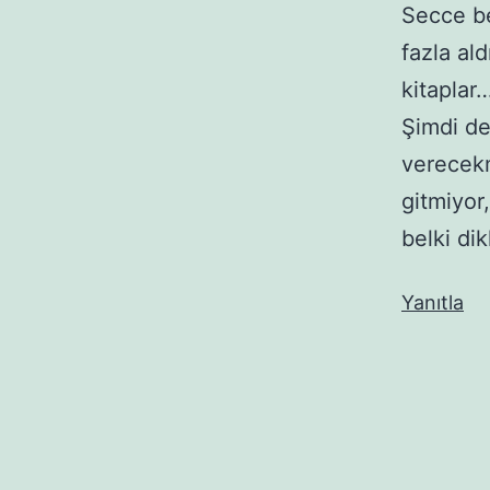
Secce be
fazla ald
kitaplar
Şimdi de
verecekm
gitmiyor
belki di
Yanıtla