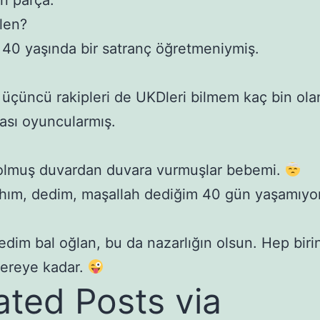
n parça.
 len?
bi 40 yaşında bir satranç öğretmeniymiş.
e üçüncü rakipleri de UKDleri bilmem kaç bin ola
rası oyuncularmış.
 olmuş duvardan duvara vurmuşlar bebemi.
hım, dedim, maşallah dediğim 40 gün yaşamıyor
dim bal oğlan, bu da nazarlığın olsun. Hep biri
 nereye kadar.
ated Posts via