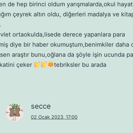
n de hep birinci oldum yarışmalarda,okul haya
ığım çeyrek altın oldu, diğerleri madalya ve kita
…
vlet ortaokulda,lisede derece yapanlara para
iş diye bir haber okumuştum,benimkiler daha 
,sen araştır bunu,oğlana da şöyle işin ucunda pa
kkatini çeker
tebriksler bu arada
secce
02 Ocak 2023, 17:00