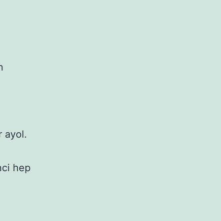
n
 ayol.
nci hep