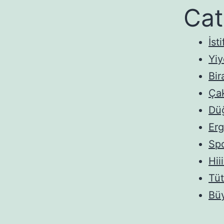
Cat
İsti
Yi
Bir
Ça
Dü
Erg
Spo
Hii
Tüt
Bü