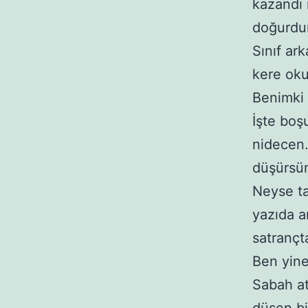
kazandı
doğurdum
Sınıf ark
kere oku
Benimki 
İşte boş
nidecen.
düşürsün
Neyse ta
yazıda a
satrançta
Ben yine
Sabah a