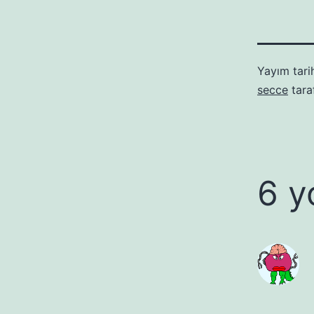
Yayım tari
secce
tara
6 y