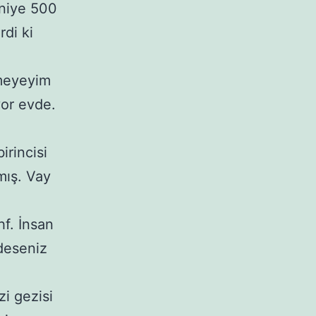
 niye 500
di ki
tmeyeyim
yor evde.
irincisi
mış. Vay
hf. İnsan
 deseniz
i gezisi