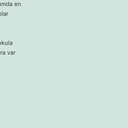
tımda en
plar
okula
ra var