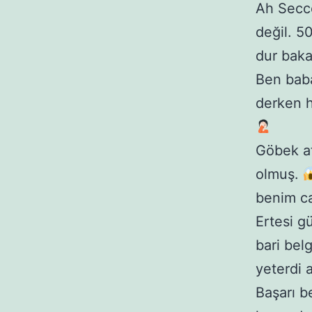
Ah Secce
değil. 5
dur baka
Ben baba
derken h
Göbek at
olmuş.
benim c
Ertesi g
bari bel
yeterdi a
Başarı b