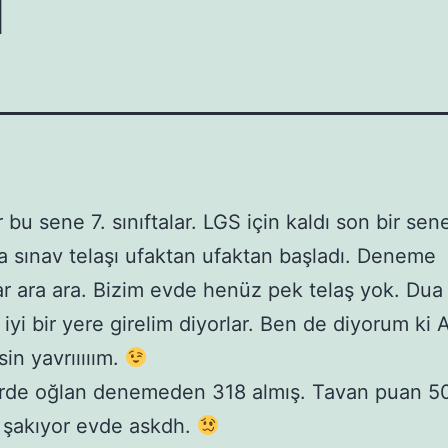
bu sene 7. sınıftalar. LGS için kaldı son bir sen
a sınav telaşı ufaktan ufaktan başladı. Deneme
ar ara ara. Bizim evde henüz pek telaş yok. Dua
iyi bir yere girelim diyorlar. Ben de diyorum ki A
in yavrııııım.
rde oğlan denemeden 318 almış. Tavan puan 50
 şakıyor evde askdh.