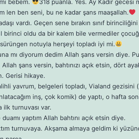
 mı bebem.
318 puanla. Yes. Ay Kadir gecesi 
 len ben seni, bu ne kadar şans maaşallah.
adaşı vardı. Geçen sene bırakın sınıf birinciliğini
l birinci oldu da bir kalem bile vermediler çocuğ
sürüngen notuyla herşeyi topladı iyi mi.
una mı diyorum dedim Allah şans versin diye. P
 Allah şans versin, bahtınızı açık etsin, dört ay
. Gerisi hikaye.
lihli yavrum, belgeleri topladı, Vialand gezisini 
nlatacağım inş, çok komik) de yaptı, o hafta so
 ilk turnuvası var.
 duamı yaptım Allah bahtını açık etsin diye.
ttım turnuvaya. Akşama almaya geldim ki yüzü