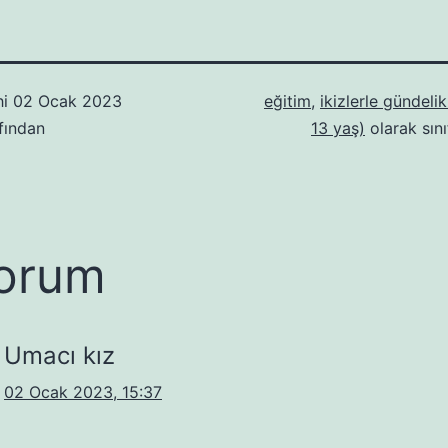
hi
02 Ocak 2023
eğitim
,
ikizlerle gündeli
fından
13 yaş)
olarak sını
orum
Umacı kız
02 Ocak 2023, 15:37