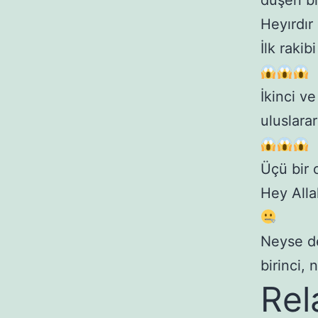
düşen bi
Heyırdır
İlk raki
İkinci v
uluslara
Üçü bir
Hey Alla
Neyse de
birinci,
Rel