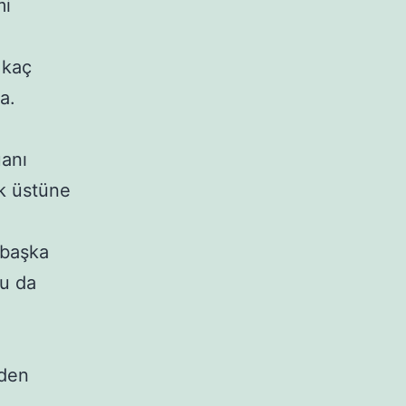
mi
 kaç
a.
uanı
ak üstüne
(başka
nu da
nden