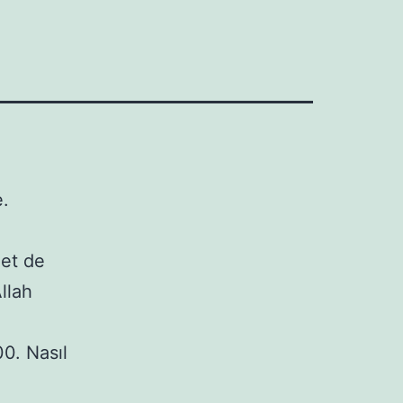
e.
 et de
llah
0. Nasıl