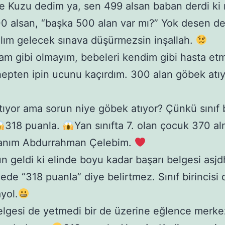
 Kuzu dedim ya, sen 499 alsan baban derdi ki
00 alsan, “başka 500 alan var mı?” Yok desen der
lım gelecek sınava düşürmezsin inşallah.
m gibi olmayım, bebeleri kendim gibi hasta e
epten ipin ucunu kaçırdım. 300 alan göbek atı
ıyor ama sorun niye göbek atıyor? Çünkü sınıf b
318 puanla.
Yan sınıfta 7. olan çocuk 370 al
anım Abdurrahman Çelebim.
ün geldi ki elinde boyu kadar başarı belgesi asjd
gede “318 puanla” diye belirtmez. Sınıf birincisi
yol.
elgesi de yetmedi bir de üzerine eğlence merkez