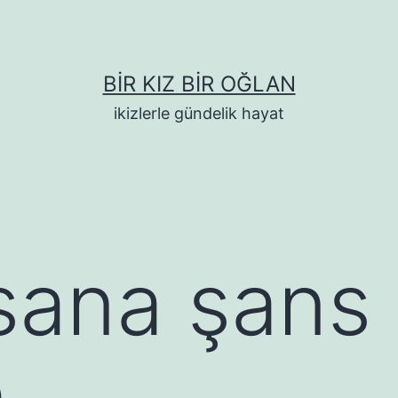
BIR KIZ BIR OĞLAN
ikizlerle gündelik hayat
nsana şans 
m