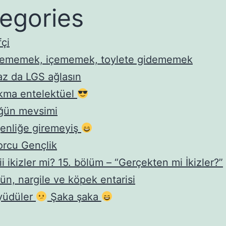
egories
fçi
yememek, içememek, toylete gidememek
az da LGS ağlasın
kma entelektüel
ğün mevsimi
enliğe giremeyiş
rcu Gençlik
iii ikizler mi? 15. bölüm – “Gerçekten mi İkizler?”
ün, nargile ve köpek entarisi
yüdüler
Şaka şaka