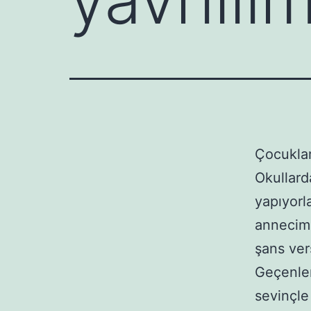
Çocuklar 
Okullard
yapıyorl
annecim 
şans vers
Geçenle
sevinçle