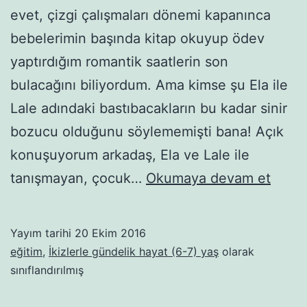
evet, çizgi çalışmaları dönemi kapanınca
bebelerimin başında kitap okuyup ödev
yaptırdığım romantik saatlerin son
bulacağını biliyordum. Ama kimse şu Ela ile
Lale adındaki bastıbacakların bu kadar sinir
bozucu olduğunu söylememişti bana! Açık
konuşuyorum arkadaş, Ela ve Lale ile
Ela
tanışmayan, çocuk…
Okumaya devam et
Lale
el
Yayım tarihi
20 Ekim 2016
ele,
eğitim
,
İkizlerle gündelik hayat (6-7) yaş
olarak
sürü
sınıflandırılmış
sürü