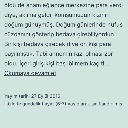
öldü de anam eğlence merkezine para verdi
diye, aklıma geldi, komşumuzun kızının
doğum günüymüş. Doğum günlerinde nüfus
cüzdanını gösterip bedava girebiliyordun.
Bir kişi bedava girecek diye on kişi para
bayılmıştık. Tabi annemin razı olması zor
oldu. İçeri giriş kişi başı bilmem kaç tl.…
Kısa
Okumaya devam et
günün
kârı
Yayım tarihi
27 Eylül 2016
İkizlerle gündelik hayat (6-7) yaş
olarak sınıflandırılmış