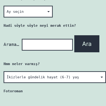
Okunmamış
her
yazı
Hadi söyle söyle neyi merak ettin?
yenidir!
Arama…
Hmm neler varmış?
Hmm
neler
varmış?
Fotoroman