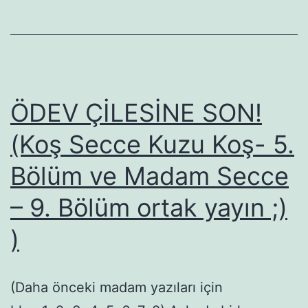
sürün
ÖDEV ÇİLESİNE SON!
(Koş Secce Kuzu Koş- 5.
Bölüm ve Madam Secce
– 9. Bölüm ortak yayın ;)
)
(Daha önceki madam yazıları için