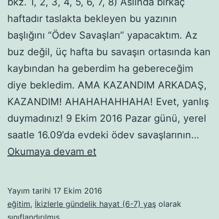
bkz. 1, 2, 3, 4, 5, 6, 7, 8) Aslında birkaç
haftadır taslakta bekleyen bu yazının
başlığını “Ödev Savaşları” yapacaktım. Az
buz değil, üç hafta bu savaşın ortasında kan
kaybından ha geberdim ha gebereceğim
diye bekledim. AMA KAZANDIM ARKADAŞ,
KAZANDIM! AHAHAHAHHAHA! Evet, yanlış
duymadınız! 9 Ekim 2016 Pazar günü, yerel
saatle 16.09’da evdeki ödev savaşlarının…
ÖDEV
Okumaya devam et
ÇİLESİNE
SON!
Yayım tarihi
17 Ekim 2016
(Koş
eğitim
,
İkizlerle gündelik hayat (6-7) yaş
olarak
Secce
sınıflandırılmış