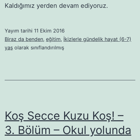
Kaldığımız yerden devam ediyoruz.
)
Yayım tarihi
11 Ekim 2016
Biraz da benden
,
eğitim
,
İkizlerle gündelik hayat (6-7)
yaş
olarak sınıflandırılmış
Koş Secce Kuzu Koş! –
3. Bölüm – Okul yolunda