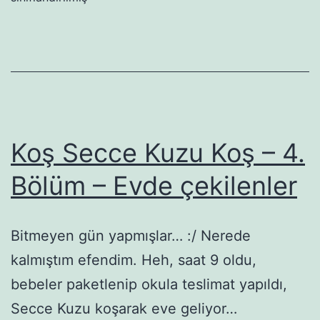
Kuzu
Koş-
5.
Bölüm
ve
Madam
Koş Secce Kuzu Koş – 4.
Secce
Bölüm – Evde çekilenler
–
9.
Bitmeyen gün yapmışlar… :/ Nerede
Bölüm
kalmıştım efendim. Heh, saat 9 oldu,
ortak
bebeler paketlenip okula teslimat yapıldı,
yayın
Secce Kuzu koşarak eve geliyor…