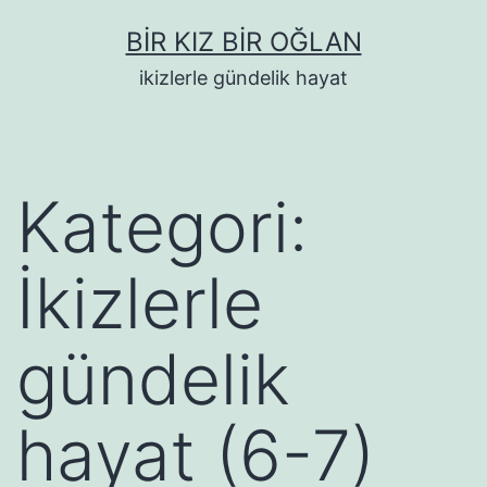
İçeriğe
BIR KIZ BIR OĞLAN
geç
ikizlerle gündelik hayat
Kategori:
İkizlerle
gündelik
hayat (6-7)