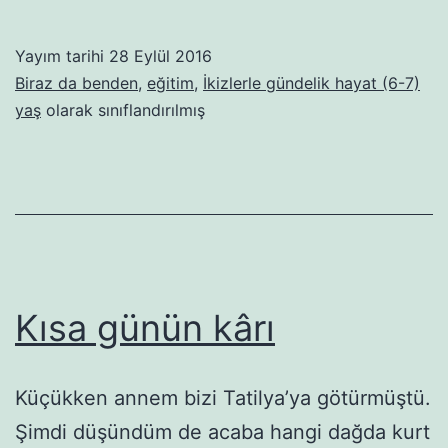
Sec
Kuz
Yayım tarihi
28 Eylül 2016
Koş
Biraz da benden
,
eğitim
,
İkizlerle gündelik hayat (6-7)
–
yaş
olarak sınıflandırılmış
1.
BÖ
–
Aks
baş
Kısa günün kârı
Küçükken annem bizi Tatilya’ya götürmüştü.
Şimdi düşündüm de acaba hangi dağda kurt