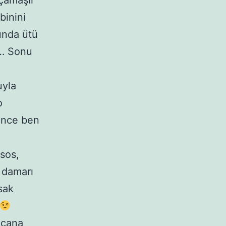
çamaşır
binini
nunda ütü
e… Sonu
uyla
o
ince ben
 sos,
a damarı
sak
acana