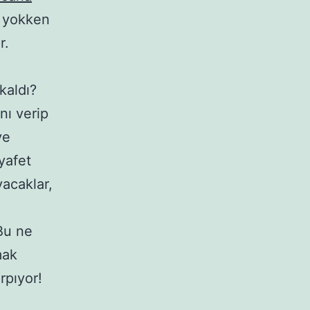
k yokken
r.
kaldı?
nı verip
ve
yafet
yacaklar,
Bu ne
mak
rpıyor!