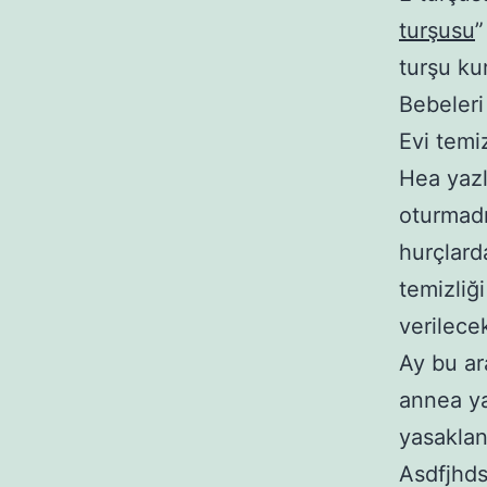
turşusu
”
turşu ku
Bebeler
Evi temi
Hea yazlı
oturmadı
hurçlard
temizliğ
verilece
Ay bu a
annea ya
yasaklan
Asdfjhd