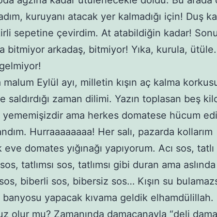
oda ağzına kadar ütülenecekle doldu. Bu arada 
dım, kuruyanı atacak yer kalmadığı için! Duş ka
kirli sepetine çevirdim. At atabildiğin kadar! So
a bitmiyor arkadaş, bitmiyor! Yıka, kurula, ütül
 gelmiyor!
 malum Eylül ayı, milletin kışın aç kalma korkus
 saldırdığı zaman dilimi. Yazın toplasan beş kil
 yememişizdir ama herkes domatese hücum ed
andım. Hurraaaaaaaa! Her salı, pazarda kollarım
 eve domates yığınağı yapıyorum. Acı sos, tatlı
 sos, tatlımsı sos, tatlımsı gibi duran ama aslınd
 sos, biberli sos, bibersiz sos… Kışın su bulamaz
 banyosu yapacak kıvama geldik elhamdülillah.
suz olur mu? Zamanında damacanayla “
deli dam