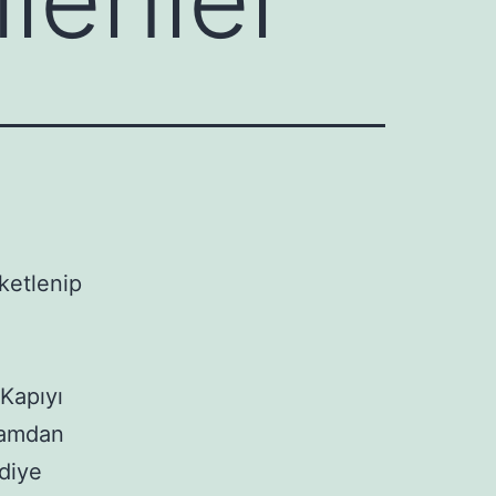
ketlenip
 Kapıyı
kşamdan
diye