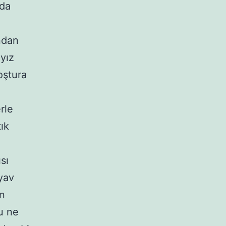
ada
!
ndan
ayız
oştura
rle
ık
sı
yav
ün
u ne