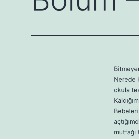
Bitmeyen
Nerede k
okula te
Kaldığım
Bebeleri
açtığımd
mutfağı 