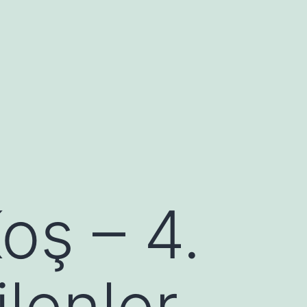
oş – 4.
lenler