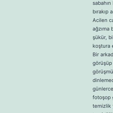
sabahın 
bırakıp 
Acilen c
ağzıma b
şükür, b
koştura 
Bir arka
görüşüp 
görüşmü
dinlemed
günlerce
fotoşop 
temizlik