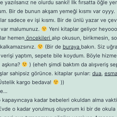
 yazılsanız ne olurdu sanki! İlk fırsatta öğle y
rum. Bir de bunun akşam yemeği kısmı var oyyy.
lar sadece ev işi kısmı. Bir de ünlü yazar ve çe
m var malumunuz.
Yeni kitaplar geliyor heyooo
lar hemen
öncekileri
alıp okusun, birikmesin, s
 kalkamazsınız.
(Bir de
buraya
bakın. Siz uğr
ş verişi yaptım, sepete bile koydum. Böyle hizm
h aşkına?
) (eheh şimdi baktım da alışveriş se
şlar sahipsiz görünce. kitaplar şunlar:
dua
,
esm
Üstelik kargo bedava!
))
te…
 kapayıncaya kadar bebeleri okuldan alma vakt
 Evde o kadar yorulmuş oluyorum ki bir de okul