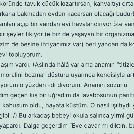
köründe tavuk cücük kızartırsan, kahvaltıyı ort
arkana bakmadan evden kaçarsan olacağı budur
amları açıp bir yandan evi havalandırıyor öte ya
ir şeyler tıkıyor (e biz de yaşayan bir organizm
izim de besine ihtiyacımız var) beri yandan da k
evi topluyorum.
daşım vardı. (Aslında hâlâ var ama anamın “titizle
moralini bozma” düsturu uyarınca kendisiyle art
yorum o yüzden -dı diyorum. Anamın sözünü
im geçen kış bir uğradım da lavabosunun parıltı
 kabusum oldu, hayata küstüm. O nasıl ışıltıydı 
gibi :/) Bu arkadaş bebeyi okula salınca yirmi g
 yapardı. Dalga geçerdim “Eve davar mı dıktın, b