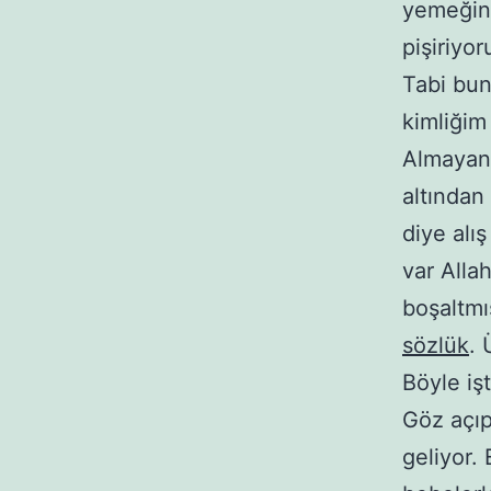
yemeğine
pişiriyo
Tabi bun
kimliği
Almayan
altından
diye alı
var Alla
boşaltmı
sözlük
. 
Böyle iş
Göz açıp
geliyor.