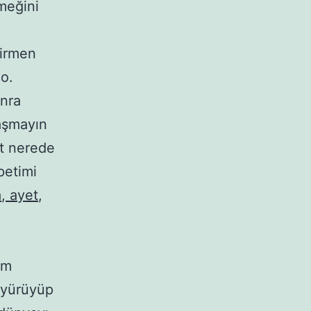
emeğini
virmen
o.
onra
aşmayın
et nerede
petimi
a
,
ayet
,
im
a yürüyüp