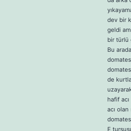
da arka 
yıkayama
dev bir 
geldi am
bir türlü
Bu arada
domatese
domates
de kurtl
uzayarak
hafif acı
acı olan
domates
E turşu