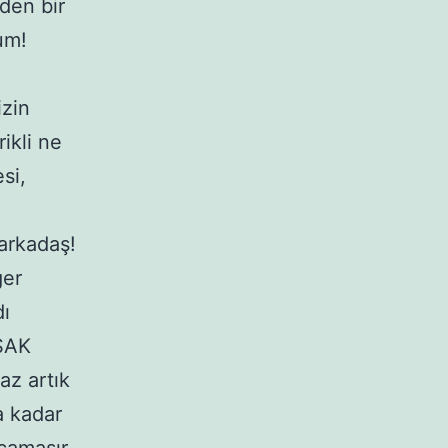
den bir
um!
izin
ikli ne
si,
 arkadaş!
ğer
dı
 ŞAK
az artık
a kadar