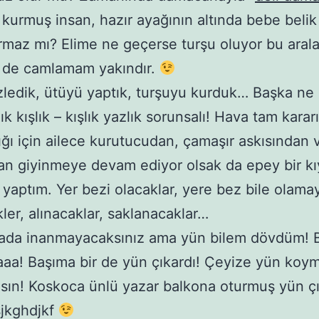
 kurmuş insan, hazır ayağının altında bebe beli
rmaz mı? Elime ne geçerse turşu oluyor bu arala
i de camlamam yakındır.
zledik, ütüyü yaptık, turşuyu kurduk… Başka ne 
k kışlık – kışlık yazlık sorunsalı! Hava tam kararı
ğı için ailece kurutucudan, çamaşır askısından 
an giyinmeye devam ediyor olsak da epey bir kı
i yaptım. Yer bezi olacaklar, yere bez bile olama
kler, alınacaklar, saklanacaklar…
rada inanmayacaksınız ama yün bilem dövdüm! 
aa! Başıma bir de yün çıkardı! Çeyize yün koy
sın! Koskoca ünlü yazar balkona oturmuş yün çı
sjkghdjkf