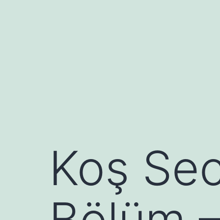
İçeriğe
geç
Koş Sec
Bölüm –