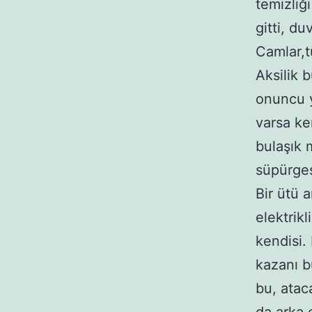
temizliğ
gitti, d
Camlar,tü
Aksilik 
onuncu y
varsa ke
bulaşık m
süpürges
Bir ütü 
elektrik
kendisi.
kazanı b
bu, atac