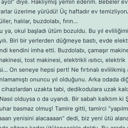
i ayol” diye. Haklıymış yemin ederim. Bebeler ev
uvarlar üzerime yürüdü! Üç haftadır ev temizliyor
ller, halılar, buzdolabı, fırın…
bu ya, okul başladı ütüm bozuldu. Bu yıl evliliğim
ılı. Biri bir yerlerden düğmeye bastı, evde elektr
ndi kendini imha etti. Buzdolabı, çamaşır makine
akinesi, tost makinesi, elektrikli ısıtıcı, elektrik
i… On seneye hepsi pert! Ne fırtınalı evlilikmiş
anlamamıştı onuncu yıl olduğunu. Arka odada di
li cihazlardan uzakta tabi, dedikodulara uzak kal
 Nasıl olduysa o da uyandı. Bir sabah kalktım ki
uhar basmaz olmuş! Tamire gitti, tamirci “yapılm
aaan yenisini alacaaaan” dedi, biz yeni ütü alan