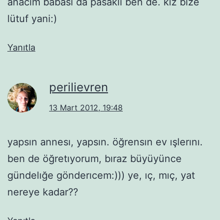
anacım babası da pasaklı ben de. kız bize
lütuf yani:)
Yanıtla
perilievren
13 Mart 2012, 19:48
yapsın annesı, yapsın. öğrensın ev ışlerını.
ben de öğretıyorum, bıraz büyüyünce
gündelığe gönderıcem:))) ye, ıç, mıç, yat
nereye kadar??