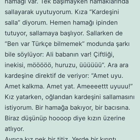
hamağı var. Tek başımayken hamaklarında
sallayarak uyutuyorum. Kıza “Kardeşini
salla” diyorum. Hemen hamağı ipinden
tutuyor, sallamaya başlıyor. Sallarken de
“Ben var Türkçe bilmemek” modunda şarkı
bile söylüyor: Ali babanın var! Çiftliği,
inekisi, mööööö, huruzu, üüüüüü”. Ara ara
kardeşine direktif de veriyor: “Amet uyu.
Amet kalkma. Amet yat. Ameeeettt uyuuu!”
Kız yatarken, oğlandan kardeşini sallamasını
istiyorum. Bir hamağa bakıyor, bir bacısına.
Biraz düşünüp hoooop diye kızın üzerine
atlıyor.
Ayrıca kız pek bir titiz. Yerde bir kırıntı,