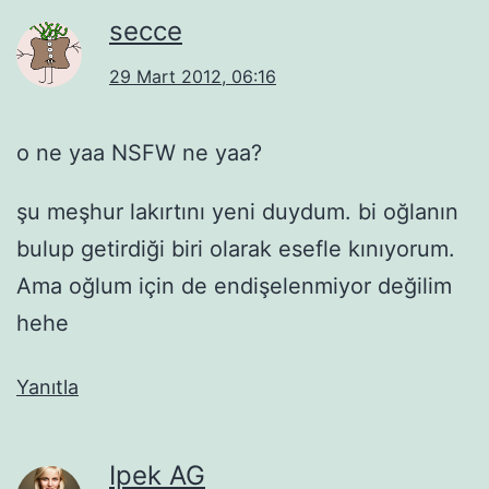
secce
29 Mart 2012, 06:16
o ne yaa NSFW ne yaa?
şu meşhur lakırtını yeni duydum. bi oğlanın
bulup getirdiği biri olarak esefle kınıyorum.
Ama oğlum için de endişelenmiyor değilim
hehe
Yanıtla
Ipek AG