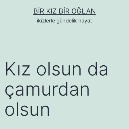
İçeriğe
BIR KIZ BIR OĞLAN
geç
ikizlerle gündelik hayat
Kız olsun da
çamurdan
olsun