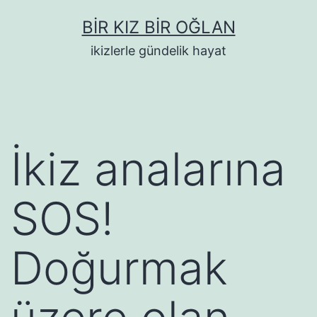
İçeriğe
BIR KIZ BIR OĞLAN
geç
ikizlerle gündelik hayat
İkiz analarına
SOS!
Doğurmak