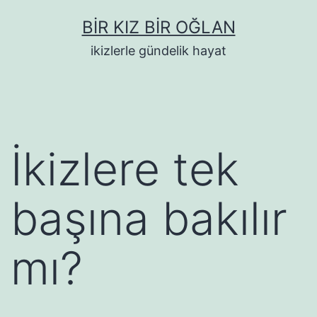
İçeriğe
BIR KIZ BIR OĞLAN
geç
ikizlerle gündelik hayat
İkizlere tek
başına bakılır
mı?