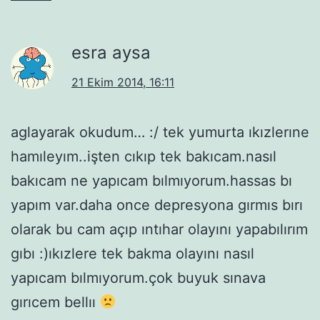
esra aysa
21 Ekim 2014, 16:11
aglayarak okudum… :/ tek yumurta ıkızlerıne
hamıleyım..işten cıkıp tek bakıcam.nasıl
bakıcam ne yapıcam bılmıyorum.hassas bı
yapım var.daha once depresyona gırmıs bırı
olarak bu cam açıp ıntıhar olayını yapabılırım
gıbı :)ıkızlere tek bakma olayını nasıl
yapıcam bılmıyorum.çok buyuk sınava
gırıcem bellıı