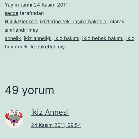
Yayım tarihi
24 Kasım 2011
secce
tarafından
Hiii ikizler mi?
,
ikizlerine tek başına bakanlar
olarak
sınıflandırılmış
annelik
,
ikiz anneliği
,
ikiz bakımı
,
ikiz bebek bakımı
,
ikiz
büyütmek
ile etiketlenmiş
49 yorum
İkiz Annesi
24 Kasım 2011, 09:54