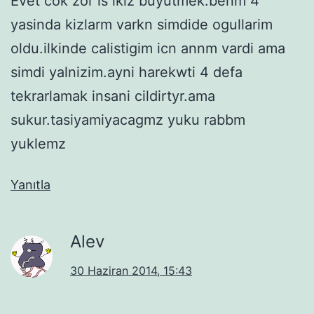
Evet cok zor is ikiz buyutmek.benm 4
yasinda kizlarm varkn simdide ogullarim
oldu.ilkinde calistigim icn annm vardi ama
simdi yalnizim.ayni harekwti 4 defa
tekrarlamak insani cildirtyr.ama
sukur.tasiyamiyacagmz yuku rabbm
yuklemz
Yanıtla
Alev
30 Haziran 2014, 15:43