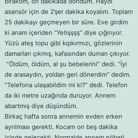
bıraktım, on dakikada döndüm. Haydi
asansör için de 2’şer dakika koyalım. Toplam
25 dakikayı geçmeyen bir süre. Eve girdim
ki anam içeriden “Yetişşşş” diye çığırıyor.
Yüzü ateş topu gibi kıpkırmızı, gözlerinin
damarları çıkmış, kafasından duman çıkıyor.
“Öldüm, öldüm, al şu bebelerini” dedi. “İyi
de arasaydın, yoldan geri dönerdim” dedim.
“Telefona ulaşabildim mi ki?” dedi. Telefon
da iki metre uzağında duruyor. Annem
abartmış diye düşündüm.
Birkaç hafta sonra annemin evden erken
ayrılması gerekti. Kocam on beş dakika
içinde gelecekti. Normalde annem nöbeti