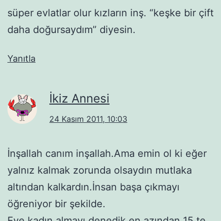
süper evlatlar olur kızların inş. “keşke bir çift
daha doğursaydım” diyesin.
Yanıtla
İkiz Annesi
24 Kasım 2011, 10:03
İnşallah canım inşallah.Ama emin ol ki eğer
yalnız kalmak zorunda olsaydın mutlaka
altından kalkardın.İnsan başa çıkmayı
öğreniyor bir şekilde.
Eve kadın almayı denedik en azından 15 te