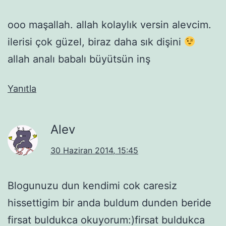
ooo maşallah. allah kolaylık versin alevcim.
ilerisi çok güzel, biraz daha sık dişini
allah analı babalı büyütsün inş
Yanıtla
Alev
30 Haziran 2014, 15:45
Blogunuzu dun kendimi cok caresiz
hissettigim bir anda buldum dunden beride
firsat buldukca okuyorum:)firsat buldukca