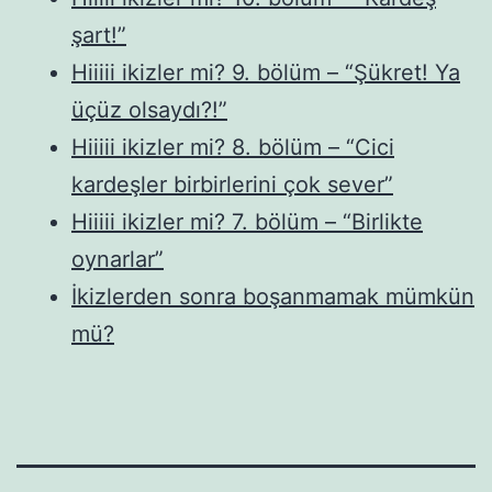
şart!”
Hiiiii ikizler mi? 9. bölüm – “Şükret! Ya
üçüz olsaydı?!”
Hiiiii ikizler mi? 8. bölüm – “Cici
kardeşler birbirlerini çok sever”
Hiiiii ikizler mi? 7. bölüm – “Birlikte
oynarlar”
İkizlerden sonra boşanmamak mümkün
mü?