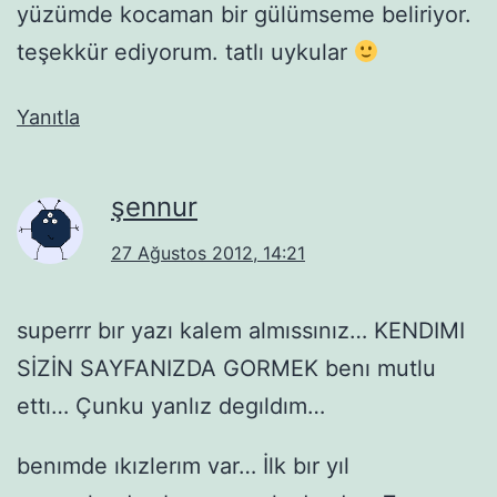
yüzümde kocaman bir gülümseme beliriyor.
teşekkür ediyorum. tatlı uykular
Yanıtla
şennur
27 Ağustos 2012, 14:21
superrr bır yazı kalem almıssınız… KENDIMI
SİZİN SAYFANIZDA GORMEK benı mutlu
ettı… Çunku yanlız degıldım…
benımde ıkızlerım var… İlk bır yıl