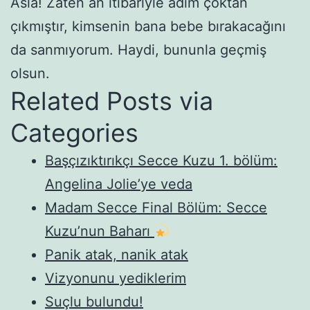
Asla! Zaten an itibariyle adım çoktan
çıkmıştır, kimsenin bana bebe bırakacağını
da sanmıyorum. Haydi, bununla geçmiş
olsun.
Related Posts via
Categories
Başçızıktırıkçı Secce Kuzu 1. bölüm:
Angelina Jolie’ye veda
Madam Secce Final Bölüm: Secce
Kuzu’nun Baharı
Panik atak, nanik atak
Vizyonunu yediklerim
Suçlu bulundu!