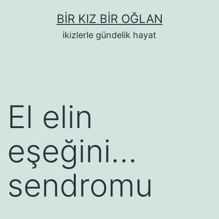
İçeriğe
BIR KIZ BIR OĞLAN
geç
ikizlerle gündelik hayat
El elin
eşeğini…
sendromu