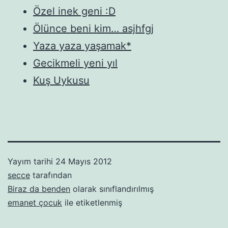
Özel inek geni :D
Ölünce beni kim… asjhfgj
Yaza yaza yaşamak*
Gecikmeli yeni yıl
Kuş Uykusu
Yayım tarihi
24 Mayıs 2012
secce
tarafından
Biraz da benden
olarak sınıflandırılmış
emanet çocuk
ile etiketlenmiş