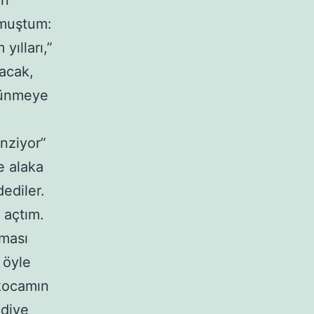
on
umuştum:
yılları,”
yacak,
üşünmeye
nziyor”
e alaka
ediler.
 açtım.
lması
 öyle
 kocamın
 diye