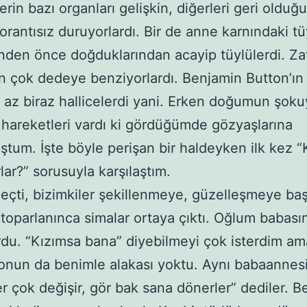
erin bazı organları gelişkin, diğerleri geri oldu
orantısız duruyorlardı. Bir de anne karnındaki 
den önce doğduklarından acayip tüylülerdi. Za
 çok dedeye benziyorlardı. Benjamin Button’ı
 az biraz hallicelerdi yani. Erken doğumun şoku
 hareketleri vardı ki gördüğümde gözyaşlarına
tum. İşte böyle perişan bir haldeyken ilk kez 
lar?” sorusuyla karşılaştım.
çti, bizimkiler şekillenmeye, güzelleşmeye baş
 toparlanınca simalar ortaya çıktı. Oğlum babası
du. “Kızımsa bana” diyebilmeyi çok isterdim am
 onun da benimle alakası yoktu. Aynı babaannesi
r çok değişir, gör bak sana dönerler” dediler. B