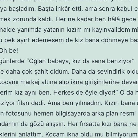
ya başladım. Başta inkâr etti, ama sonra kabul et
mek zorunda kaldı. Her ne kadar ben hâlâ gece
halde yanımda yatanın kızım mı kayınvalidem m
u pek ayırt edemesem de kız bana dönmeye baş
 Oh be!
günlerde “Oğlan babaya, kız da sana benziyor”
e daha çok şahit oldum. Daha da sevindirik old
camı markaj altına alıp ikna girişimlerine deva
erim kız aynı ben. Herkes de öyle diyor!” O da h
ziyor filan dedi. Ama ben yılmadım. Kızın bana 
 fotosunu hemen bilgisayarda arka plan resmi 
damın da gözü alışsın. Her fırsatta kızı bana ne
klerini anlattım. Kocam ikna oldu mu bilmiyoru