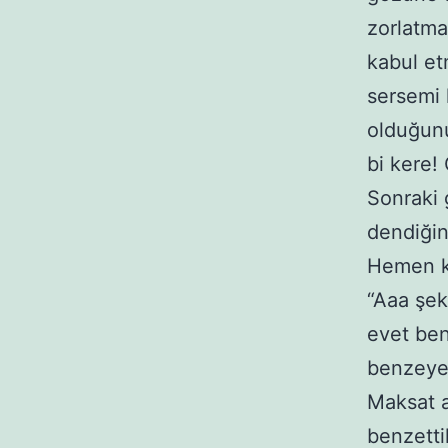
zorlatma
kabul et
sersemi 
olduğun
bi kere!
Sonraki 
dendiğin
Hemen ko
“Aaa şek
evet ben
benzeyen
Maksat a
benzetti