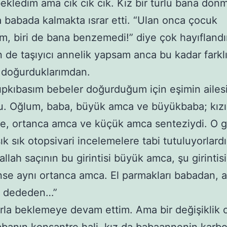
ekledim ama cık cık cık. Kız bir türlü bana dön
 babada kalmakta ısrar etti. “Ulan onca çocuk
, biri de bana benzemedi!” diye çok hayıfland
 de taşıyıcı annelik yapsam anca bu kadar farkl
 doğurduklarımdan.
tıpkıbasım bebeler doğurduğum için eşimin ailes
u. Oğlum, baba, büyük amca ve büyükbaba; kız
e, ortanca amca ve küçük amca senteziydi. O 
sık sık otopsivari incelemelere tabi tutuluyorlardı
llah saçının bu girintisi büyük amca, şu girintis
se aynı ortanca amca. El parmakları babadan, 
rı dededen…”
rla beklemeye devam ettim. Ama bir değişiklik 