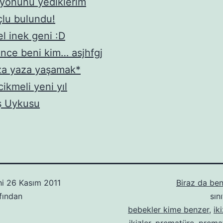
yonunu yediklerim
lu bulundu!
l inek geni :D
nce beni kim… asjhfgj
za yaza yaşamak*
ikmeli yeni yıl
ş Uykusu
hi
26 Kasım 2011
Biraz da be
fından
sın
bebekler kime benzer
,
ik