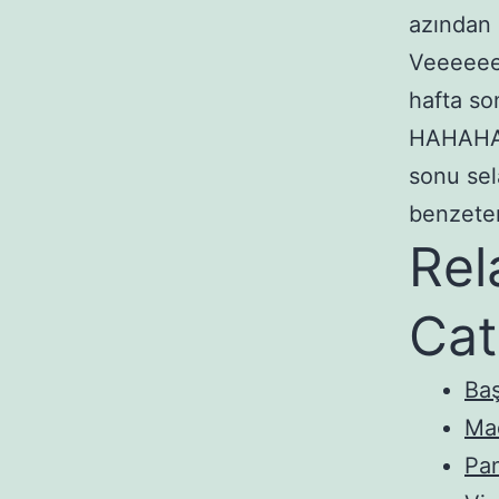
azından 
Veeeeee
hafta so
HAHAHAH
sonu sel
benzetem
Rel
Cat
Baş
Ma
Pan