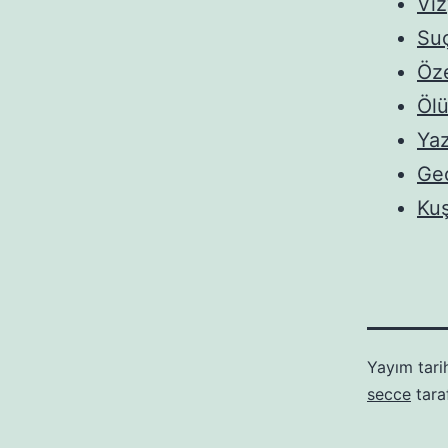
Viz
Suç
Öze
Ölü
Ya
Gec
Ku
Yayım tari
secce
tara