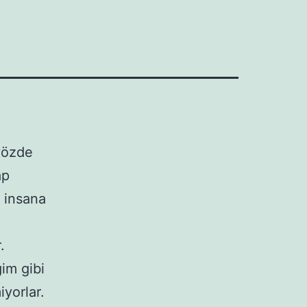
vözde
ap
 insana
.
im gibi
yorlar.