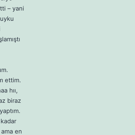
ti – yani
 uyku
i
lamıştı
um.
m ettim.
aa hıı,
az biraz
yaptım.
 kadar
m ama en