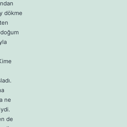
ğundan
tüy dökme
ten
n doğum
yla
“Kime
ladı.
na
a ne
ydi.
en de