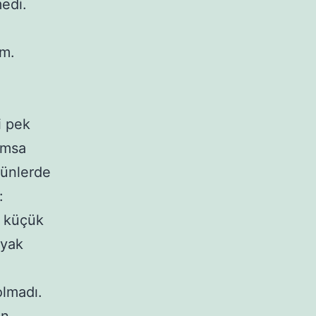
medi.
ım.
ı
i pek
ımsa
günlerde
:
i küçük
ayak
olmadı.