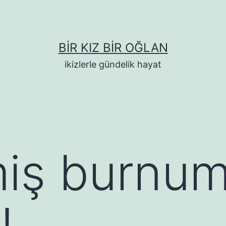
BIR KIZ BIR OĞLAN
ikizlerle gündelik hayat
miş burnu
!