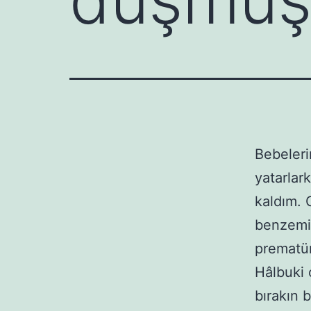
Bebeleri
yatarlar
kaldım. 
benzemiy
prematür
Hâlbuki 
bırakın 