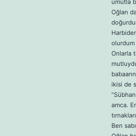
umutla b
Oğlan da
doğurdum
Harbiden
olurdum
Onlarla 
mutluyd
babaann
ikisi de 
“Sübhana
amca. En
tırnakla
Ben sabı