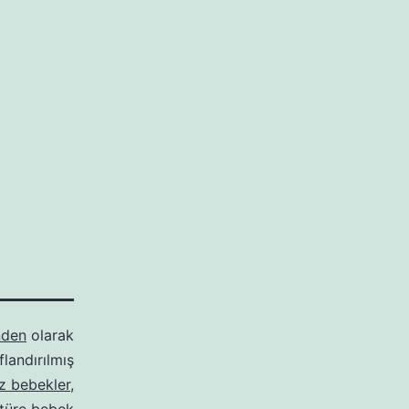
nden
olarak
ıflandırılmış
iz bebekler
,