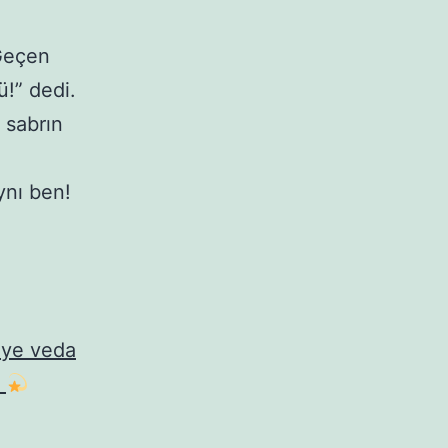
Geçen
!” dedi.
sabrın
ynı ben!
e’ye veda
ı