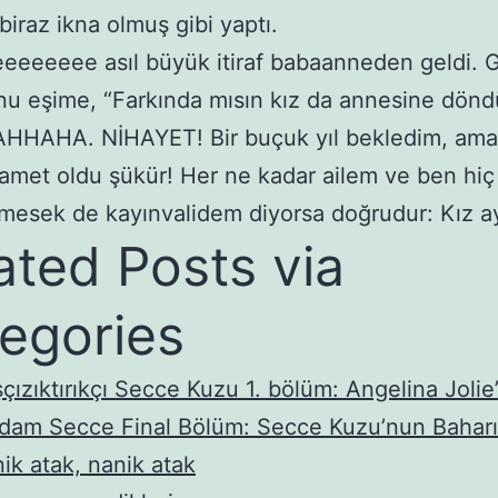
biraz ikna olmuş gibi yaptı.
eeeeeee asıl büyük itiraf babaanneden geldi. 
nu eşime, “Farkında mısın kız da annesine döndü
HAHA. NİHAYET! Bir buçuk yıl bekledim, ama 
amet oldu şükür! Her ne kadar ailem ve ben hiç
esek de kayınvalidem diyorsa doğrudur: Kız a
ated Posts via
egories
çızıktırıkçı Secce Kuzu 1. bölüm: Angelina Joli
dam Secce Final Bölüm: Secce Kuzu’nun Bahar
ik atak, nanik atak