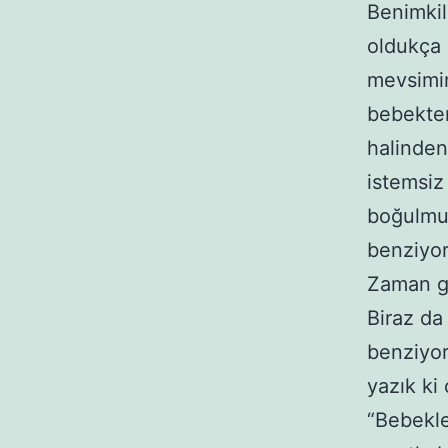
Benimkil
oldukça 
mevsimin
bebekten
halinden
istemsiz
boğulmuş
benziyor
Zaman ge
Biraz da
benziyor
yazık ki
“Bebekle