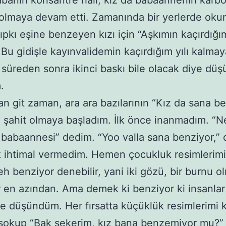
banın konsantre hali, kız da babaannenin karb
olmaya devam etti. Zamanında bir yerlerde ok
ıpkı eşine benzeyen kızı için “Aşkımın kaçırdığım 
 Bu gidişle kayınvalidemin kaçırdığım yılı kalma
r süreden sonra ikinci baskı bile olacak diye d
.
n git zaman, ara ara bazılarının “Kız da sana be
 şahit olmaya başladım. İlk önce inanmadım. “N
 babaannesi” dedim. “Yoo valla sana benziyor,” d
 ihtimal vermedim. Hemen çocukluk resimlerimi
eh benziyor denebilir, yani iki gözü, bir burnu o
 en azından. Ama demek ki benziyor ki insanlar
ye düşündüm. Her fırsatta küçüklük resimlerimi
sokup “Bak şekerim, kız bana benzemiyor mu?”