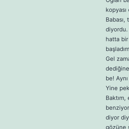
Oğlan ba
kopyası 
Babası, t
diyordu.
hatta bi
başladım
Gel zama
dediğine
be! Aynı
Yine pek
Baktım, 
benziyor
diyor di
gözüne 