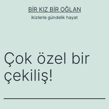
İçeriğe
BIR KIZ BIR OĞLAN
geç
ikizlerle gündelik hayat
Çok özel bir
çekiliş!