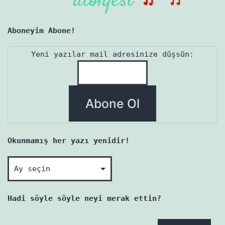
Aboneyim Abone!
Yeni yazılar mail adresinize düşsün:
Okunmamış her yazı yenidir!
Okunmamış
her
yazı
Hadi söyle söyle neyi merak ettin?
yenidir!