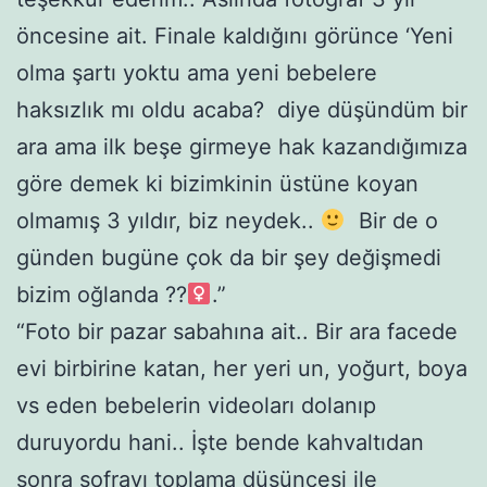
öncesine ait. Finale kaldığını görünce ‘Yeni
olma şartı yoktu ama yeni bebelere
haksızlık mı oldu acaba? diye düşündüm bir
ara ama ilk beşe girmeye hak kazandığımıza
göre demek ki bizimkinin üstüne koyan
olmamış 3 yıldır, biz neydek..
Bir de o
günden bugüne çok da bir şey değişmedi
bizim oğlanda ??‍
.”
“Foto bir pazar sabahına ait.. Bir ara facede
evi birbirine katan, her yeri un, yoğurt, boya
vs eden bebelerin videoları dolanıp
duruyordu hani.. İşte bende kahvaltıdan
sonra sofrayı toplama düşüncesi ile