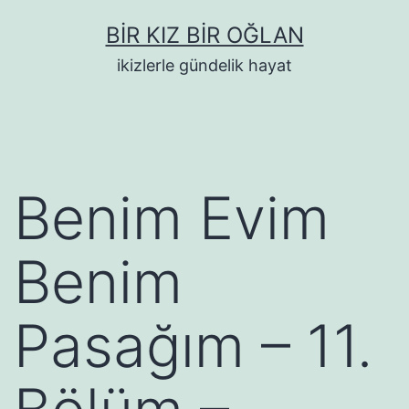
İçeriğe
BIR KIZ BIR OĞLAN
geç
ikizlerle gündelik hayat
Benim Evim
Benim
Pasağım – 11.