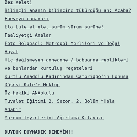
Bez Velet!
Bilinçli ananın bilincine tükürdüğü an: Acaba?
Ebeveyn canavarı
Ela Lale el ele, sürüm sürüm sürüne!
Faaliyetçi Analar
Foto Belgesel: Metropol Yerlileri ve Doğal
Hayat
Hiç değişmeyen anneanne / babaanne replikleri
ve bunlardan kurtuluş reçeteleri
Kurtlu Anadolu Kadınından Cambridge’in Lohusa
Düşesi Kate’e Mektup
Öz hakiki ANAokulu
Tuvalet Eğitimi 2. Sezon, 2. Bölüm “Hela
Adabı”
Yurdum Teyzelerini Ağırlama Kılavuzu
DUYDUK DUYMADIK DEMEYİN!!