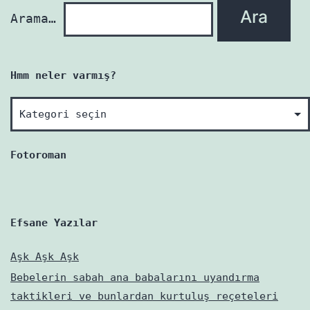
Arama…
Hmm neler varmış?
Hmm
neler
varmış?
Fotoroman
Efsane Yazılar
Aşk Aşk Aşk
Bebelerin sabah ana babalarını uyandırma
taktikleri ve bunlardan kurtuluş reçeteleri