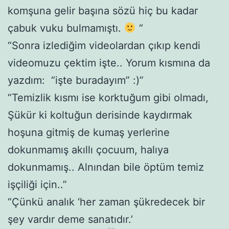
komşuna gelir başına sözü hiç bu kadar
çabuk vuku bulmamıştı.
“
“Sonra izlediğim videolardan çıkıp kendi
videomuzu çektim işte.. Yorum kısmına da
yazdım: “işte buradayım” :)”
“Temizlik kısmı ise korktuğum gibi olmadı,
Şükür ki koltuğun derisinde kaydırmak
hoşuna gitmiş de kumaş yerlerine
dokunmamış akıllı çocuum, halıya
dokunmamış.. Alnından bile öptüm temiz
işçiliği için..”
“Çünkü analık ‘her zaman şükredecek bir
şey vardır deme sanatıdır.’