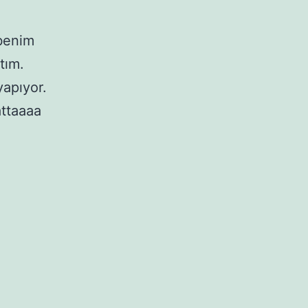
 benim
tım.
yapıyor.
attaaaa