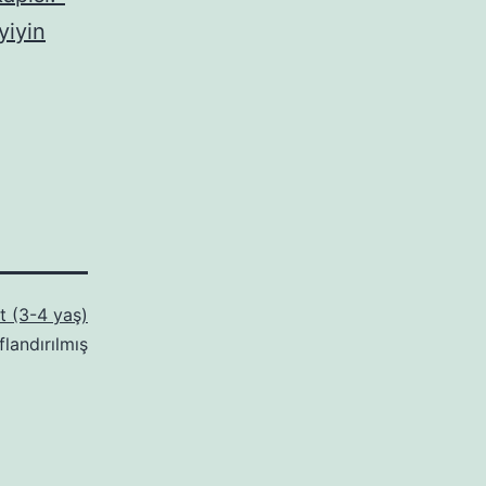
yiyin
at (3-4 yaş)
flandırılmış