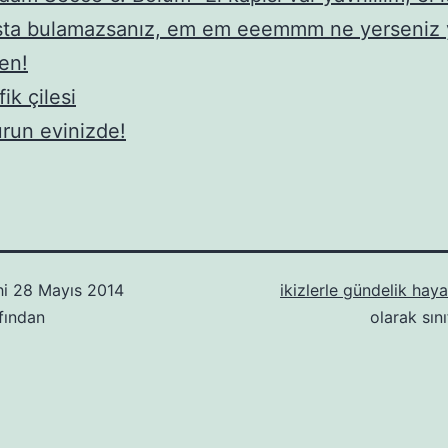
sta bulamazsanız, em em eeemmm ne yerseniz 
en!
fik çilesi
run evinizde!
hi
28 Mayıs 2014
ikizlerle gündelik hay
fından
olarak sını