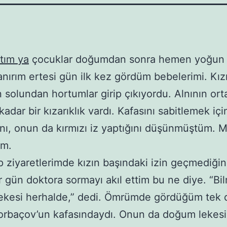
tım ya
çocuklar doğumdan sonra hemen yoğun
Sanırım ertesi gün ilk kez gördüm bebelerimi. Kız
 solundan hortumlar girip çıkıyordu. Alnının ort
kadar bir kızarıklık vardı. Kafasını sabitlemek içi
rını, onun da kırmızı iz yaptığını düşünmüştüm. 
ım.
 ziyaretlerimde kızın başındaki izin geçmediğini
ir gün doktora sormayı akıl ettim bu ne diye. “B
ekesi herhalde,” dedi. Ömrümde gördüğüm tek
orbaçov’un kafasındaydı. Onun da doğum lekesi