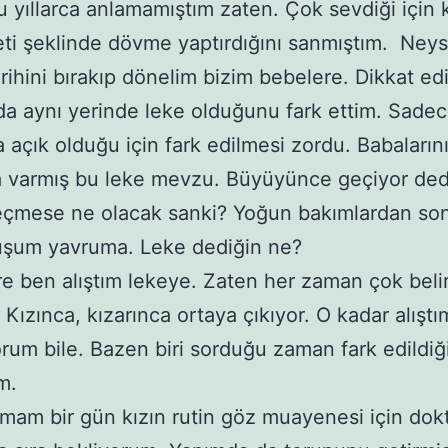
 yıllarca anlamamıştım zaten. Çok sevdiği için 
i şeklinde dövme yaptırdığını sanmıştım. Neys
rihini bırakıp dönelim bizim bebelere. Dikkat ed
da aynı yerinde leke olduğunu fark ettim. Sadec
 açık olduğu için fark edilmesi zordu. Babaların
a varmış bu leke mevzu. Büyüyünce geçiyor dedi
çmese ne olacak sanki? Yoğun bakımlardan so
şum yavruma. Leke dediğin ne?
e ben alıştım lekeye. Zaten her zaman çok beli
Kızınca, kızarınca ortaya çıkıyor. O kadar alıştı
um bile. Bazen biri sorduğu zaman fark edildiğ
m.
mam bir gün kızın rutin göz muayenesi için dok