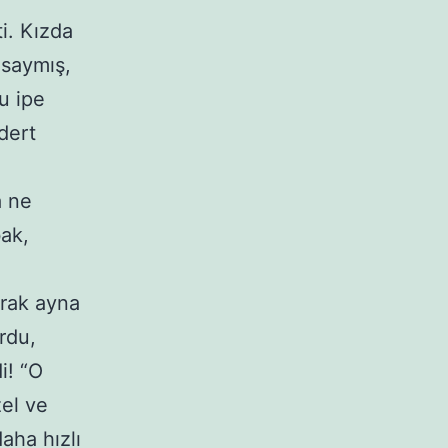
ti. Kızda
lsaymış,
şu ipe
dert
a ne
ak,
arak ayna
rdu,
i! “O
el ve
aha hızlı