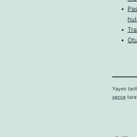
Pa
hul
Tra
Otu
Yayım tari
secce
tara