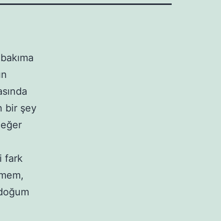
 bakıma
ın
asında
n bir şey
Meğer
 fark
ilmem,
 doğum