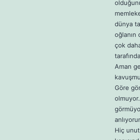
olduğunu
memleket
dünya ta
oğlanın 
çok daha
tarafınd
Aman ge
kavuşmu
Göre gör
olmuyor. 
görmüyor
anlıyoru
Hiç unut