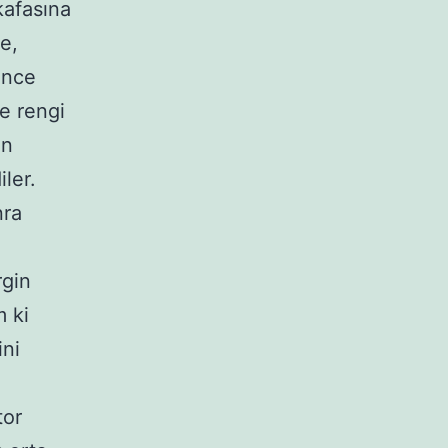
kafasına
e,
ince
e rengi
ın
ler.
nra
rgin
m ki
ini
tor