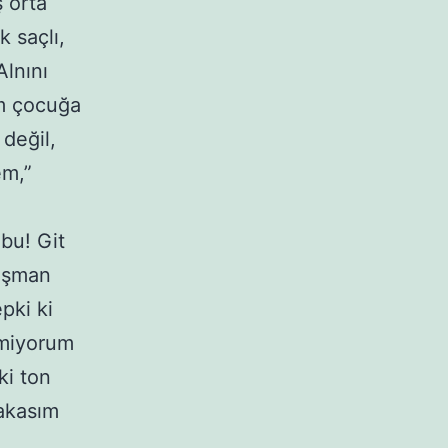
 orta
k saçlı,
Alnını
ım çocuğa
değil,
em,”
 bu! Git
pişman
pki ki
rmiyorum
ki ton
akasım