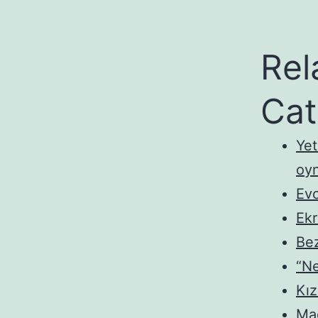
Rel
Cat
Yet
oyn
Evc
Ek
Bez
“Ne
Kız
Mad