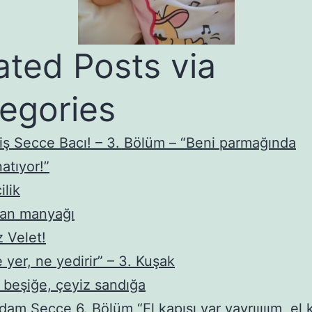
ated Posts via
egories
iş Secce Bacı! – 3. Bölüm – “Beni parmağında
atıyor!”
ilik
ran manyağı
 Velet!
 yer, ne yedirir” – 3. Kuşak
 beşiğe, çeyiz sandığa
am Secce 6. Bölüm “El kapısı var yavrııııım, el k