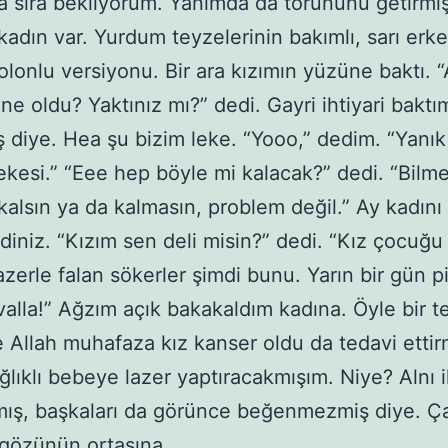
a sıra bekliyorum. Yanımda da torununu getirmiş
 kadın var. Yurdum teyzelerinin bakımlı, sarı erke
olonlu versiyonu. Bir ara kızımın yüzüne baktı. “
 ne oldu? Yaktınız mı?” dedi. Gayri ihtiyari bakt
 diye. Hea şu bizim leke. “Yooo,” dedim. “Yanık 
kesi.” “Eee hep böyle mi kalacak?” dedi. “Bilm
kalsın ya da kalmasın, problem değil.” Ay kadını
diniz. “Kızım sen deli misin?” dedi. “Kız çocuğu
Lazerle falan sökerler şimdi bunu. Yarın bir gün 
valla!” Ağzım açık bakakaldım kadına. Öyle bir te
 Allah muhafaza kız kanser oldu da tedavi etti
ağlıklı bebeye lazer yaptıracakmışım. Niye? Alnı i
mış, başkaları da görünce beğenmezmiş diye. Ç
i gözünün ortasına.