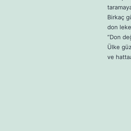
taramaya
Birkaç g
don leke
“Don değ
Ülke güz
ve hatta