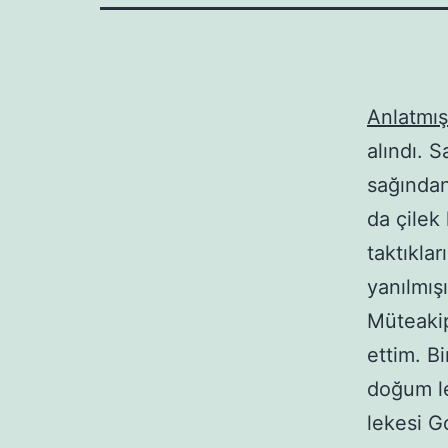
Anlatmış
alındı. 
sağından
da çilek 
taktıkla
yanılmış
Müteakip
ettim. B
doğum l
lekesi G