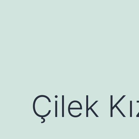
İçeriğe
geç
Çilek Kı