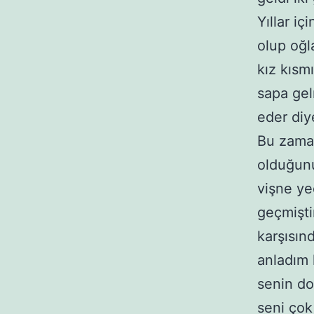
Yıllar i
olup oğl
kız kısmı
sapa gel
eder di
Bu zaman
olduğunu
vişne ye
geçmişti
karşısın
anladım 
senin do
seni çok