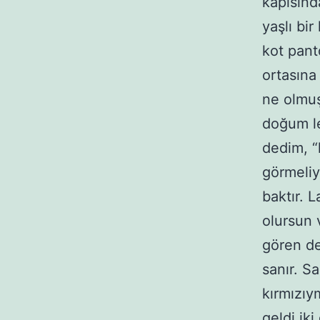
kapısınd
yaşlı bir
kot pant
ortasına
ne olmuş
doğum le
dedim, “
görmeliy
baktır. 
olursun 
gören de
sanır. S
kırmızıy
geldi ik