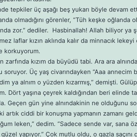
çinde tepkiler üç aşağı beş yukarı böyle devam et
anda olmadığını görenler, “Tüh keşke oğlanda o
nda zor.” dediler. Hasbinallah! Allah biliyor ya 
mez laflar kızın aklında kalır da minnacık lekeyi 
ye korkuyorum.
 zarfında kızım da büyüdü tabi. Ara ara alnınd
 soruyor. Üç yaş civarındayken “Aaa annecim b
dim ya alnım o yüzden kızarmış,” demişti. Gülüp
m. Dört yaşına çeyrek kaldığından beri elinde t
da. Geçen gün yine alnındakinin ne olduğunu so
ki artık ciddi bir konuşma yapmanın zamanı geld
ğum leken,” dedim. “Sadece sende var, sana öz
 güzel yapıyor.” Çok mutlu oldu, o gazla saçını d