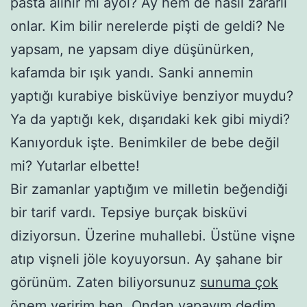
pasta alınır mı ayol? Ay hem de nasıl zararlı
onlar. Kim bilir nerelerde pişti de geldi? Ne
yapsam, ne yapsam diye düşünürken,
kafamda bir ışık yandı. Sanki annemin
yaptığı kurabiye bisküviye benziyor muydu?
Ya da yaptığı kek, dışarıdaki kek gibi miydi?
Kanıyorduk işte. Benimkiler de bebe değil
mi? Yutarlar elbette!
Bir zamanlar yaptığım ve milletin beğendiği
bir tarif vardı. Tepsiye burçak bisküvi
diziyorsun. Üzerine muhallebi. Üstüne vişne
atıp vişneli jöle koyuyorsun. Ay şahane bir
görünüm. Zaten biliyorsunuz
sunuma çok
önem veririm
ben. Ondan yapayım dedim.