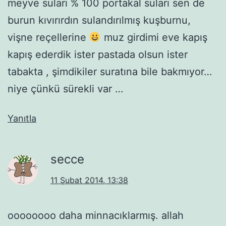
meyve suları % 100 portakal suları sen de
burun kıvırırdın sulandırılmış kuşburnu,
vişne reçellerine
muz girdimi eve kapış
kapış ederdik ister pastada olsun ister
tabakta , şimdikiler suratına bile bakmıyor…
niye çünkü sürekli var …
Yanıtla
secce
11 Şubat 2014, 13:38
oooooooo daha minnacıklarmış. allah