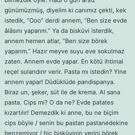
günümüzmüş, diyelim ki canımız çekti, kek
istedik, “Ooo” derdi annem, “Ben size evde
âlâsını yaparım.” Ya da bisküvi isterdik,
annem hemen atlar, “Ben size börek
yaparım.” Hazır meyve suyu eve sokulmaz
zaten. Annem evde yapar. En kötü ihtimal
reçel sulandırır verir. Pasta mı istedin? Yine
annem yapar! Düdüklüde pandispanya.
Biraz un, şeker, süt ile de krema. Al sana
pasta. Cips mi? O da ne? Evde patates
kızartılır! Demezdik ki anne, bu ne biçim
cips böyle / senin bu pastan pastanedekine
benzemiyor / hiç bisküvinin yerini börek