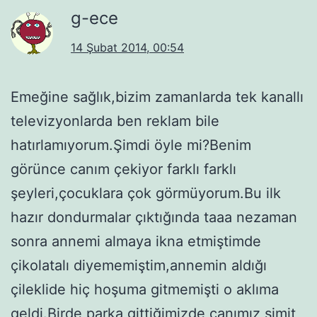
g-ece
14 Şubat 2014, 00:54
Emeğine sağlık,bizim zamanlarda tek kanallı
televizyonlarda ben reklam bile
hatırlamıyorum.Şimdi öyle mi?Benim
görünce canım çekiyor farklı farklı
şeyleri,çocuklara çok görmüyorum.Bu ilk
hazır dondurmalar çıktığında taaa nezaman
sonra annemi almaya ikna etmiştimde
çikolatalı diyememiştim,annemin aldığı
çileklide hiç hoşuma gitmemişti o aklıma
geldi.Birde parka gittiğimizde canımız simit