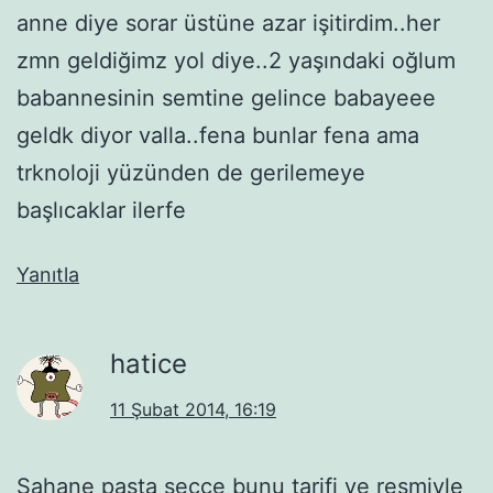
anne diye sorar üstüne azar işitirdim..her
zmn geldiğimz yol diye..2 yaşındaki oğlum
babannesinin semtine gelince babayeee
geldk diyor valla..fena bunlar fena ama
trknoloji yüzünden de gerilemeye
başlıcaklar ilerfe
Yanıtla
hatice
11 Şubat 2014, 16:19
Şahane pasta secce bunu tarifi ve resmiyle