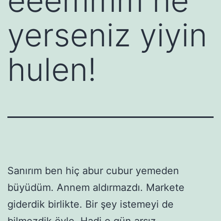
eeemmm ne
yerseniz yiyin
hulen!
Sanırım ben hiç abur cubur yemeden
büyüdüm. Annem aldırmazdı. Markete
giderdik birlikte. Bir şey istemeyi de
bilmezdik öyle. Hadi o gün arsız