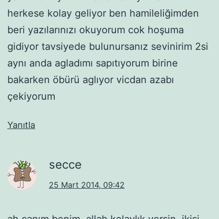
herkese kolay geliyor ben hamileliğimden
beri yazılarınızı okuyorum cok hoşuma
gidiyor tavsiyede bulunursanız sevinirim 2si
aynı anda agladımı sapıtıyorum birine
bakarken öbürü aglıyor vicdan azabı
çekiyorum
Yanıtla
secce
25 Mart 2014, 09:42
ah canım benim. allah kolaylık versin. ikisi