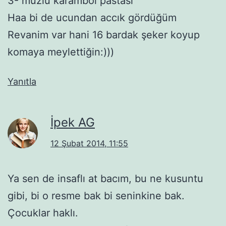
3- muzlu karambol pastası
Haa bi de ucundan accık gördüğüm
Revanim var hani 16 bardak şeker koyup
komaya meylettiğin:)))
Yanıtla
İpek AG
12 Şubat 2014, 11:55
Ya sen de insaflı at bacım, bu ne kusuntu
gibi, bi o resme bak bi seninkine bak.
Çocuklar haklı.